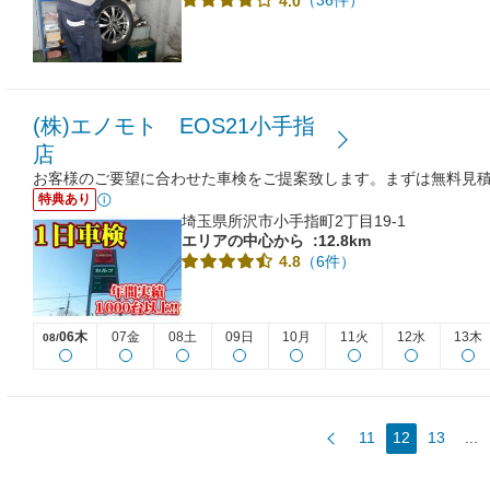
（36件）
4.0
(株)エノモト EOS21小手指
店
お客様のご要望に合わせた車検をご提案致します。まずは無料見
特典あり
埼玉県所沢市小手指町2丁目19-1
エリアの中心から
:12.8km
（6件）
4.8
06木
07金
08土
09日
10月
11火
12水
13木
08/
11
12
13
...