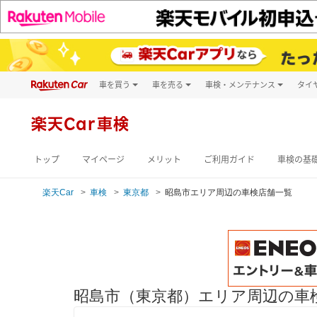
車を買う
車を売る
車検・メンテナンス
タイ
試乗・商談
楽天Car車買取
車検予約
キズ修理予約
新車
楽天Car車検
洗車・コーティン
メンテナンス管理
トップ
マイページ
メリット
ご利用ガイド
車検の基
楽天Car
車検
東京都
昭島市エリア周辺の車検店舗一覧
昭島市（東京都）エリア周辺の車