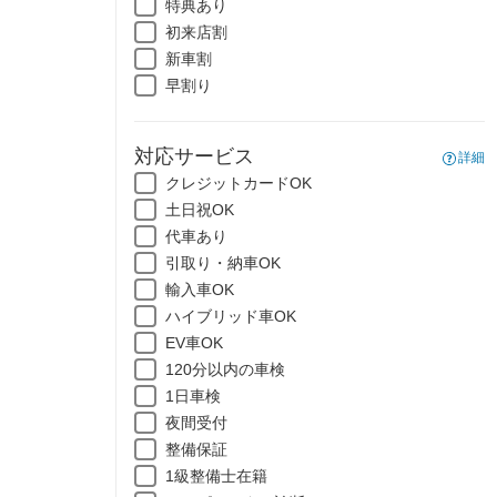
特典あり
初来店割
新車割
早割り
対応サービス
詳細
クレジットカードOK
土日祝OK
代車あり
引取り・納車OK
輸入車OK
ハイブリッド車OK
EV車OK
120分以内の車検
1日車検
夜間受付
整備保証
1級整備士在籍