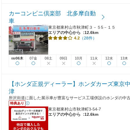
カーコンビニ倶楽部 北多摩自動
車
東京都東村山市秋津町３－５5－１５
エリアの中心から
:12.6km
（28件）
4.2
06木
07金
08土
09日
10月
11火
12水
13木
08/
【ホンダ正規ディーラー】ホンダカーズ東京中央 U
津
所沢街道に面した展示車が豊富なサービス工場併設のホンダの中
特典あり
東京都東村山市秋津町3-54-7
エリアの中心から
:12.6km