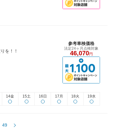
参考車検価格
法定24ヶ月点検対象
積りを！！
46,070
円
14金
15土
16日
17月
18火
19水
49