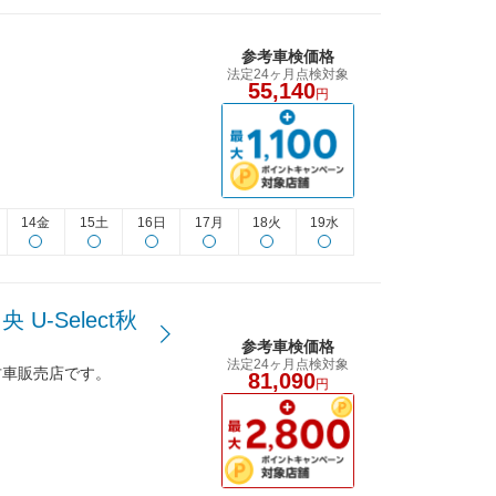
参考車検価格
法定24ヶ月点検対象
55,140
円
14金
15土
16日
17月
18火
19水
-Select秋
参考車検価格
法定24ヶ月点検対象
古車販売店です。
81,090
円