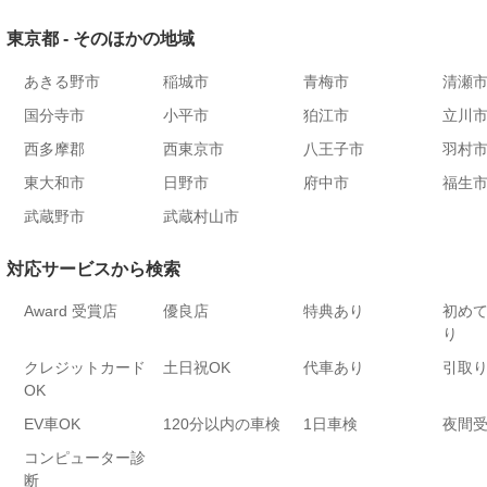
東京都 - そのほかの地域
あきる野市
稲城市
青梅市
清瀬
国分寺市
小平市
狛江市
立川
西多摩郡
西東京市
八王子市
羽村
東大和市
日野市
府中市
福生
武蔵野市
武蔵村山市
対応サービスから検索
Award 受賞店
優良店
特典あり
初め
り
クレジットカード
土日祝OK
代車あり
引取
OK
EV車OK
120分以内の車検
1日車検
夜間
コンピューター診
断