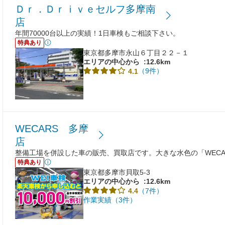
Ｄｒ．Ｄｒｉｖｅセルフ多摩南
店
年間70000台以上の実績！1日車検もご相談下さい。
特典あり
東京都多摩市永山６丁目２２－１
エリアの中心から
:12.6km
（9件）
4.1
WECARS 多摩
店
整備工場を併設した車の販売、買取店です。大きな水色の「WECA
特典あり
東京都多摩市貝取5-3
エリアの中心から
:12.6km
（7件）
4.4
作業実績（3件）