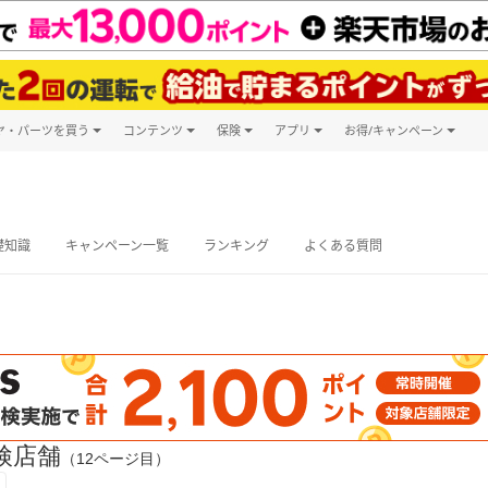
ヤ・パーツを買う
コンテンツ
保険
アプリ
お得/キャンペーン
楽天Carマガジン
キャンペーン
タイヤ・パーツ購入
自動車保険
楽天Carアプリ
自動車カタログ
タイヤ交換サービス
楽天マイカー
グ予約
礎知識
キャンペーン一覧
ランキング
よくある質問
検店舗
（12ページ目）