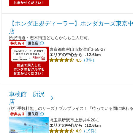
【ホンダ正規ディーラー】ホンダカーズ東京中
店
所沢街道・志木街道どちらからもご入店可。
特典あり
優良店
東京都東村山市秋津町3-55-27
エリアの中心から
:12.6km
（3件）
4.5
車検館 所沢
店
代行手数料無しのリーズナブルプライス！「待っている間に終わ
特典あり
優良店
埼玉県所沢市上新井4-26-1
エリアの中心から
:12.6km
（19件）
4.9