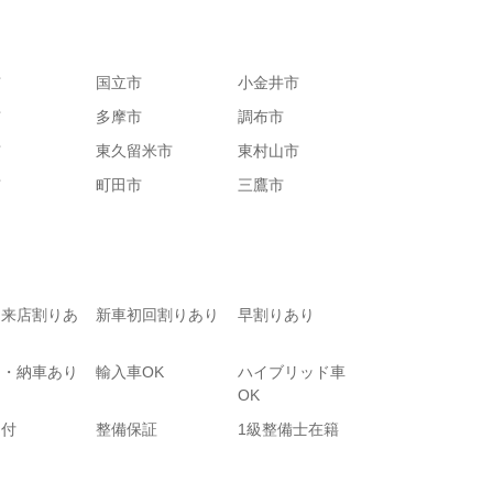
市
国立市
小金井市
市
多摩市
調布市
市
東久留米市
東村山市
市
町田市
三鷹市
て来店割りあ
新車初回割りあり
早割りあり
り・納車あり
輸入車OK
ハイブリッド車
OK
受付
整備保証
1級整備士在籍