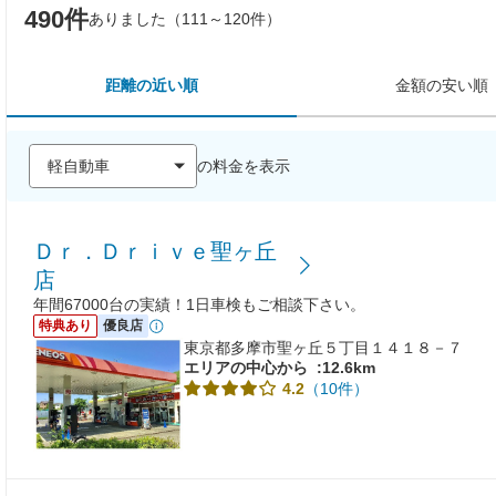
490件
ありました（111～120件）
距離の近い順
金額の安い順
の料金を表示
Ｄｒ．Ｄｒｉｖｅ聖ヶ丘
店
年間67000台の実績！1日車検もご相談下さい。
特典あり
優良店
東京都多摩市聖ヶ丘５丁目１４１８－７
エリアの中心から
:12.6km
（10件）
4.2