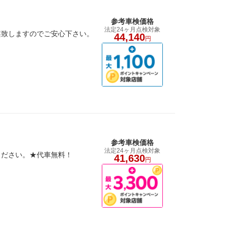
参考車検価格
法定24ヶ月点検対象
案致しますのでご安心下さい。
44,140
円
参考車検価格
法定24ヶ月点検対象
ください。★代車無料！
41,630
円