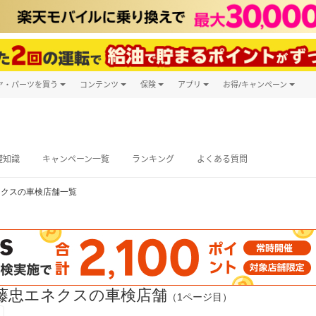
ヤ・パーツを買う
コンテンツ
保険
アプリ
お得/キャンペーン
楽天Carマガジン
キャンペーン
タイヤ・パーツ購入
自動車保険
楽天Carアプリ
自動車カタログ
タイヤ交換サービス
楽天マイカー
グ予約
礎知識
キャンペーン一覧
ランキング
よくある質問
ネクスの車検店舗一覧
藤忠エネクスの車検店舗
（1ページ目）