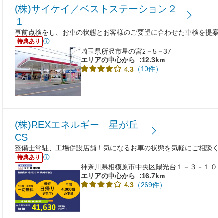
(株)サイケイ／ベストステーション２
１
事前点検をし、お車の状態とお客様のご要望に合わせた車検を提
特典あり
埼玉県所沢市星の宮2－5－37
エリアの中心から
:12.3km
（10件）
4.3
(株)REXエネルギー 星が丘
CS
整備士常駐、工場併設店舗！気になるお車の状態を気軽にご相談
特典あり
神奈川県相模原市中央区陽光台１－３－１０
エリアの中心から
:16.7km
（269件）
4.3