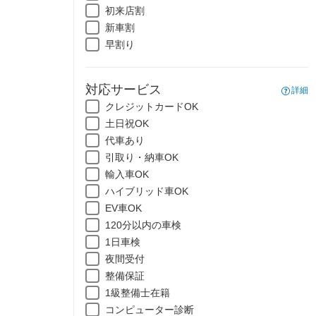
初来店割
新車割
早割り
対応サービス
詳細
クレジットカードOK
土日祝OK
代車あり
引取り・納車OK
輸入車OK
ハイブリッド車OK
EV車OK
120分以内の車検
1日車検
夜間受付
整備保証
1級整備士在籍
コンピューター診断