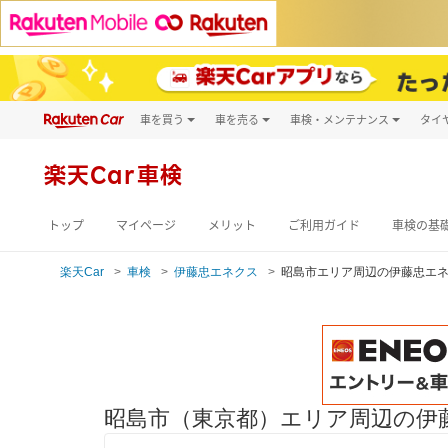
車を買う
車を売る
車検・メンテナンス
タイ
試乗・商談
楽天Car車買取
車検予約
キズ修理予約
新車
楽天Car車検
洗車・コーティン
メンテナンス管理
トップ
マイページ
メリット
ご利用ガイド
車検の基
楽天Car
車検
伊藤忠エネクス
昭島市エリア周辺の伊藤忠エ
昭島市（東京都）エリア周辺の伊