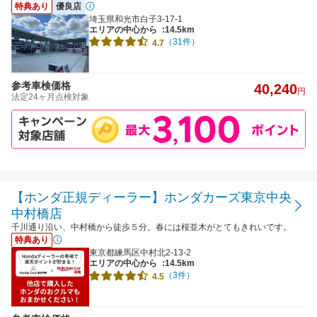
特典あり
優良店
埼玉県和光市白子3-17-1
エリアの中心から
:14.5km
（31件）
4.7
参考車検価格
40,240
円
法定24ヶ月点検対象
【ホンダ正規ディーラー】ホンダカーズ東京中央
中村橋店
千川通り沿い、中村橋から徒歩５分。春には桜並木がとてもきれいです。
特典あり
東京都練馬区中村北2-13-2
エリアの中心から
:14.5km
（3件）
4.5