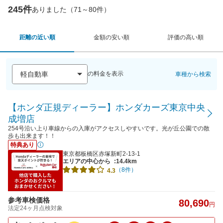
245件
ありました（71～80件）
距離の近い順
金額の安い順
評価の高い順
の料金を表示
車種から検索
【ホンダ正規ディーラー】ホンダカーズ東京中央
成増店
254号沿い上り車線からの入庫がアクセスしやすいです。光が丘公園での散
歩も出来ます！！
特典あり
東京都板橋区赤塚新町2-13-1
エリアの中心から
:14.4km
（8件）
4.3
参考車検価格
80,690
円
法定24ヶ月点検対象