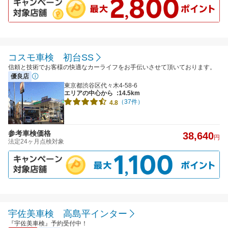
コスモ車検 初台SS
信頼と技術でお客様の快適なカーライフをお手伝いさせて頂いております。
優良店
東京都渋谷区代々木4-58-6
エリアの中心から
:14.5km
（37件）
4.8
参考車検価格
38,640
円
法定24ヶ月点検対象
宇佐美車検 高島平インター
『宇佐美車検』予約受付中！