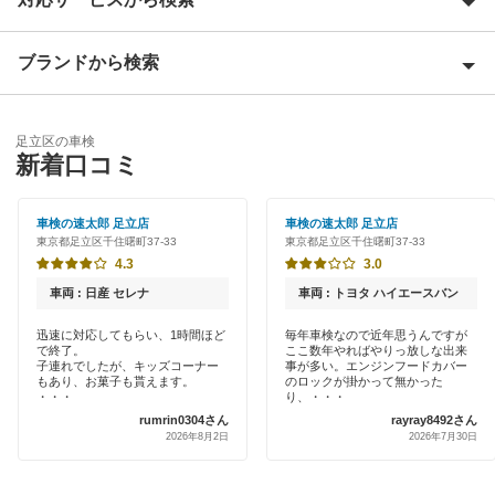
荒川区
板橋区
ブランドから検索
Award 受賞店
江戸川区
優良店
ENEOS
大田区
足立区の車検
特典あり
新着口コミ
「車検の速太郎」
葛飾区
初めて来店割りあり
アップル車検
車検の速太郎 足立店
車検の速太郎 足立店
北区
東京都足立区千住曙町37-33
東京都足立区千住曙町37-33
新車初回割りあり
オートバックス
4.3
3.0
江東区
早割りあり
車両 : 日産 セレナ
車両 : トヨタ ハイエースバン
車検館
品川区
クレジットカードOK
迅速に対応してもらい、1時間ほど
毎年車検なので近年思うんですが
で終了。
ここ数年やればやりっ放しな出来
出光リテール車検
渋谷区
子連れでしたが、キッズコーナー
事が多い。エンジンフードカバー
土日祝OK
もあり、お菓子も貰えます。
のロックが掛かって無かった
伊藤忠エネクス
・・・
り、・・・
新宿区
rumrin0304さん
rayray8492さん
代車あり
2026年8月2日
2026年7月30日
宇佐美車検
杉並区
引取り・納車あり
コスモの車検