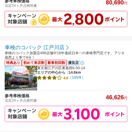
参考車検価格
80,690
円
法定24ヶ月点検対象
車検のコバック 江戸川店
車検のコバック加盟店496店舗中16年連続日本一の車検専門店です。アリオ
葛西より車で4分！
特典あり
初めて来店割
新車初回割
優良店
東京都江戸川区東葛西6-50-14
エリアの中心から
:14.6km
（100件）
4.0
参考車検価格
46,626
円
法定24ヶ月点検対象