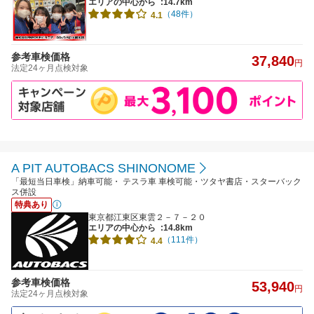
エリアの中心から
:14.7km
（48件）
4.1
参考車検価格
37,840
円
法定24ヶ月点検対象
A PIT AUTOBACS SHINONOME
「最短当日車検」納車可能・ テスラ車 車検可能・ツタヤ書店・スターバック
ス併設
特典あり
東京都江東区東雲２－７－２０
エリアの中心から
:14.8km
（111件）
4.4
参考車検価格
53,940
円
法定24ヶ月点検対象