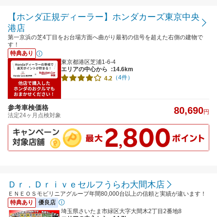
【ホンダ正規ディーラー】ホンダカーズ東京中央
港店
第一京浜の芝4丁目をお台場方面へ曲がり最初の信号を超えた右側の建物で
す！
特典あり
東京都港区芝浦1-6-4
エリアの中心から
:14.6km
（4件）
4.2
参考車検価格
80,690
円
法定24ヶ月点検対象
Ｄｒ．Ｄｒｉｖｅセルフうらわ大間木店
ＥＮＥＯＳモビリニアグループ年間80,000台以上の信頼と実績が違います！
特典あり
優良店
埼玉県さいたま市緑区大字大間木2丁目2番地8