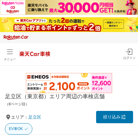
楽天Car車検
ログイン
メニュー
足立区（東京都）エリア周辺の車検店舗
（8ページ目）
絞り込み
エリア：
足立区
EV車OK