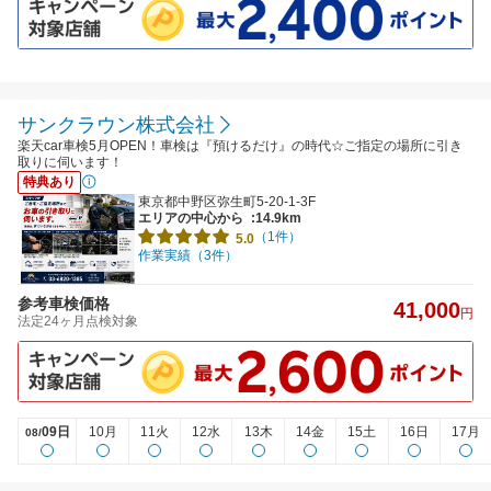
サンクラウン株式会社
楽天car車検5月OPEN！車検は『預けるだけ』の時代☆ご指定の場所に引き
取りに伺います！
特典あり
東京都中野区弥生町5-20-1-3F
エリアの中心から
:14.9km
（1件）
5.0
作業実績（3件）
参考車検価格
41,000
円
法定24ヶ月点検対象
09日
10月
11火
12水
13木
14金
15土
16日
17月
08/