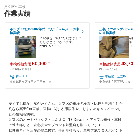
墨田区
輸入車OK
足立区の車検
ユアサ車検
作業実績
世田谷区
ハイブリッド車OK
車検のコバック
台東区
ホンダ バモス(2007年式、3万5千～4万km)の車
三菱 ミニキャブバン(20
EV車OK
検実績
の車検実績
キグナス車検
中央区
本記事をご覧いただきまして
今
120分以内の車検
ありがとうございます。
年
ENEOS・・・
（
ホリデー車検
千代田区
1日車検
マッハ車検
豊島区
50,000
43,7
車検総額費用
円
車検総額費用
夜間受付
2026年7月13日
2026年7月4日
オートビークル車検
中野区
梅田ＳＳ
車検屋 足立R4
整備保証
東京都足立区梅田２丁目８－９
東京都足立区平野2-9-5
ヤジマ石油車検
練馬区
1級整備士在籍
出光興産「らくらく安心車検」
文京区
コンピューター診断
安くてお得な店舗がたくさん。足立区の車検の検索・比較と見積もり予
トヨタディーラー
約なら楽天Car車検。車検に関する用語集や、おすすめキャンペーンな
港区
どの情報も満載。
足立区のオートバックス・エネオス（Dr.Drive）・アップル車検・車検
日産自動車販売
閉じる
目黒区
の速太郎など、安心安全のブランド加盟店も揃っています！
郵便番号から店舗の簡単検索、事前見積もり、車検実施で楽天ポイント