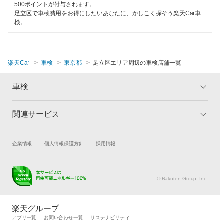
500ポイントが付与されます。
閉じる
閉じる
足立区で車検費用をお得にしたいあなたに、かしこく探そう楽天Car車
検。
楽天Car
車検
東京都
足立区エリア周辺の車検店舗一覧
車検
関連サービス
トップ
マイページ
メリット
ご利用ガイド
試乗・商談
新車購入
企業情報
個人情報保護方針
採用情報
車検の基礎知識
キャンペーン一覧
楽天Car車買取
車検予約
ランキング
よくある質問
キズ修理予約
洗車・コーティング予約
© Rakuten Group, Inc.
メンテナンス管理
タイヤ・パーツ購入
タイヤ交換サービス
楽天Car マガジン
楽天グループ
自動車カタログ
自動車保険
アプリ一覧
お問い合わせ一覧
サステナビリティ