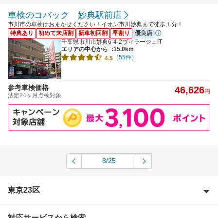
車検のコバック 妙典駅前店
市川市の車検はおまかせください！イオン市川妙典まで徒歩１分！
特典あり
初めて来店割
新車初回割
早割り
優良店
千葉県市川市妙典6-4-2ヴィラージュIT
エリアの中心から
:15.0km
（55件）
4.5
参考車検価格
46,626
円
法定24ヶ月点検対象
8/25
東京23区
対応サービスから検索