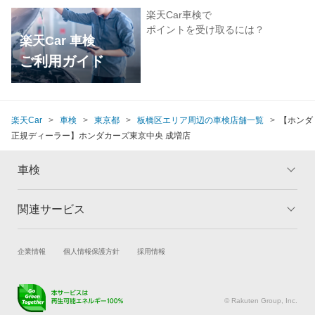
楽天Car車検で
ポイントを受け取るには？
楽天Car 車検
ご利用ガイド
楽天Car
車検
東京都
板橋区エリア周辺の車検店舗一覧
【ホンダ
正規ディーラー】ホンダカーズ東京中央 成増店
車検
関連サービス
トップ
マイページ
メリット
ご利用ガイド
試乗・商談
新車購入
企業情報
個人情報保護方針
採用情報
車検の基礎知識
キャンペーン一覧
楽天Car車買取
車検予約
ランキング
よくある質問
キズ修理予約
洗車・コーティング予約
© Rakuten Group, Inc.
メンテナンス管理
タイヤ・パーツ購入