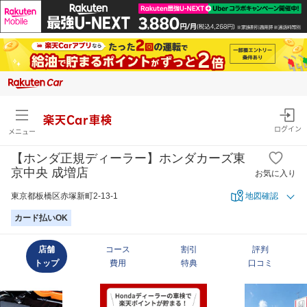
楽天Car車検
ログイン
メニュー
【ホンダ正規ディーラー】ホンダカーズ東
京中央 成増店
お気に入り
東京都板橋区赤塚新町2-13-1
地図確認
カード払いOK
店舗
コース
割引
評判
トップ
費用
特典
口コミ