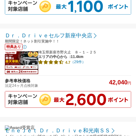
Ｄｒ．Ｄｒｉｖｅセルフ新座中央店
期間限定！ネット割引実施中！！
特典あり
埼玉県新座市野火止 ８－１－２５
エリアの中心から
:11.4km
（29件）
4.7
参考車検価格
42,040
円
法定24ヶ月点検対象
ＥｎｅＪｅｔ Ｄｒ．Ｄｒｉｖｅ和光南ＳＳ