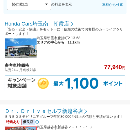
の料金を表示
車種から検索
Honda Cars埼玉南 朝霞店
「安心・安全・快適」をモットーに！信頼の技術でお客様のカーライフをサ
ポートします！
埼玉県朝霞市膝折町2-13-68
エリアの中心から
:11.1km
参考車検価格
77,940
円
法定24ヶ月点検対象
Ｄｒ．Ｄｒｉｖｅセルフ新越谷店
ＥＮＥＯＳモビリニアグループ年間80,000台以上の信頼と実績が違います！
特典あり
優良店
埼玉県越谷市新越谷２－１７－１３