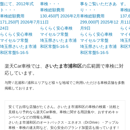
1級整備士在籍
盤にて、2012年式
車検・・・
事をご覧いただきあ
す。
ホリデー車検
ト・・・
車検総額費用
り・・・
車検
コンピューター診断
車検総額費用
130,450
円
2026年2月
車検総額費用
137,
ヤジマ石油車検
171,250
円
2026年7月
11日
299,000
円
2025年12
月11
24日
らくらく安心車検
月9日
らく
出光興産「らくらく安心車検」
閉じる
らくらく安心車検
マイセルフ常盤
らくらく安心車検
マイ
マイセルフ常盤
埼玉県さいたま市浦
マイセルフ常盤
埼玉
ベアーズ車検
埼玉県さいたま市浦
和区常盤5-16-5
埼玉県さいたま市浦
和区常
和区常盤5-16-5
和区常盤5-16-5
日産自動車販売
楽天Car車検では、
さいたま市浦和区
の広範囲で車検に対
エネフリ車検
応しています。
安心WE！車検
与野 / 北浦和 / 浦和エリアなど様々な地域でご利用いただける車検店舗を多数
掲載しております。
閉じる
安くてお得な店舗がたくさん。さいたま市浦和区の車検の検索・比較と
見積もり予約なら楽天Car車検。車検に関する用語集や、おすすめキャ
ンペーンなどの情報も満載。
さいたま市浦和区のオートバックス・エネオス（Dr.Drive）・アップル
車検・車検の速太郎など、安心安全のブランド加盟店も揃っています！