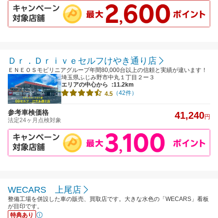
Ｄｒ．Ｄｒｉｖｅセルフけやき通り店
ＥＮＥＯＳモビリニアグループ年間80,000台以上の信頼と実績が違います！
埼玉県ふじみ野市中丸１丁目２ー３
エリアの中心から
:11.2km
（42件）
4.5
参考車検価格
41,240
円
法定24ヶ月点検対象
WECARS 上尾店
整備工場を併設した車の販売、買取店です。大きな水色の「WECARS」看板
が目印です。
特典あり