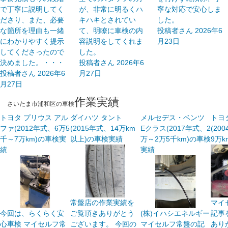
クレジットカードOK
で丁寧に説明してく
が、非常に明るくハ
寧な対応で安心しま
車検館
さいたま市見沼区
ださり、また、必要
キハキとされてい
した。
土日祝OK
な箇所を理由も一緒
て、明瞭に車検の内
投稿者さん
2026年6
出光リテール車検
さいたま市
にわかりやすく提示
容説明をしてくれま
月23日
代車あり
してくださったので
伊藤忠エネクス
した。
決めました。・・・
投稿者さん
2026年6
引取り・納車あり
閉じる
宇佐美車検
投稿者さん
2026年6
月27日
月27日
輸入車OK
コスモの車検
作業実績
さいたま市浦和区の車検
ハイブリッド車OK
イデックス車検
トヨタ プリウス アル
ダイハツ タント
メルセデス・ベンツ
トヨ
EV車OK
ファ(2012年式、6万5
(2015年式、14万km
Eクラス(2017年式、2
(20
ユアサ車検
千～7万km)の車検実
以上)の車検実績
万～2万5千km)の車検
9万
120分以内の車検
績
実績
アーリー車検
1日車検
車検のコバック
夜間受付
GTNET×カフェ車検
常盤店の作業実績を
マイ
整備保証
今回は、らくらく安
ご覧頂きありがとう
(株)イハシエネルギー
記事
キグナス車検
心車検 マイセルフ常
ございます。 今回の
マイセルフ常盤の記
あり