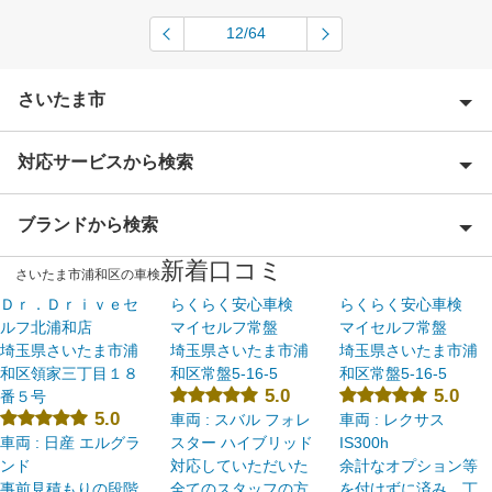
12/64
さいたま市
対応サービスから検索
さいたま市岩槻区
さいたま市大宮区
ブランドから検索
Award 受賞店
さいたま市北区
新着口コミ
優良店
さいたま市浦和区の車検
ENEOS
さいたま市桜区
Ｄｒ．Ｄｒｉｖｅセ
らくらく安心車検
らくらく安心車検
特典あり
ルフ北浦和店
マイセルフ常盤
マイセルフ常盤
「車検の速太郎」
さいたま市中央区
埼玉県さいたま市浦
埼玉県さいたま市浦
埼玉県さいたま市浦
初めて来店割りあり
和区領家三丁目１８
和区常盤5-16-5
和区常盤5-16-5
アップル車検
さいたま市西区
5.0
5.0
番５号
新車初回割りあり
5.0
車両 : スバル フォレ
車両 : レクサス
オートバックス
さいたま市緑区
車両 : 日産 エルグラ
スター ハイブリッド
IS300h
早割りあり
ンド
対応していただいた
余計なオプション等
中部自動車販売（チューブ＆BCN）
さいたま市南区
事前見積もりの段階
全てのスタッフの方
を付けずに済み、丁