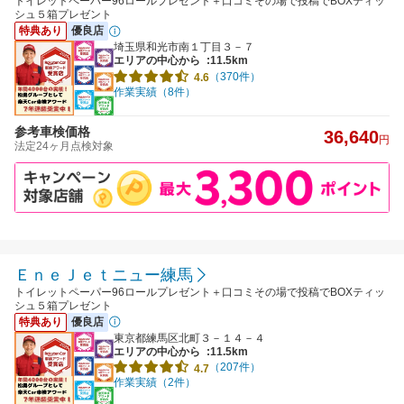
トイレットペーパー96ロールプレゼント＋口コミその場で投稿でBOXティッ
シュ５箱プレゼント
特典あり
優良店
埼玉県和光市南１丁目３－７
エリアの中心から
:11.5km
（370件）
4.6
作業実績（8件）
参考車検価格
36,640
円
法定24ヶ月点検対象
ＥｎｅＪｅｔニュー練馬
トイレットペーパー96ロールプレゼント＋口コミその場で投稿でBOXティッ
シュ５箱プレゼント
特典あり
優良店
東京都練馬区北町３－１４－４
エリアの中心から
:11.5km
（207件）
4.7
作業実績（2件）