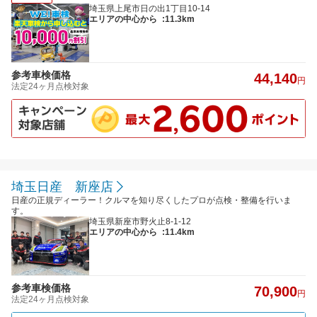
埼玉県上尾市日の出1丁目10-14
エリアの中心から
:11.3km
参考車検価格
44,140
円
法定24ヶ月点検対象
埼玉日産 新座店
日産の正規ディーラー！クルマを知り尽くしたプロが点検・整備を行いま
す。
埼玉県新座市野火止8-1-12
エリアの中心から
:11.4km
参考車検価格
70,900
円
法定24ヶ月点検対象