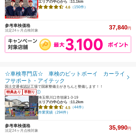
エリアの中心から
:11.1km
（150件）
4.6
参考車検価格
37,840
円
法定24ヶ月点検対象
☆車検専門店☆ 車検のピットボーイ カーライ
フサポート・アイテック
国土交通省認証工場で国家整備士がきちんと整備します！！
特典あり
早割り
埼玉県川口市領家1-3-19
エリアの中心から
:11.2km
（44件）
4.5
作業実績（294件）
参考車検価格
35,990
円
法定24ヶ月点検対象