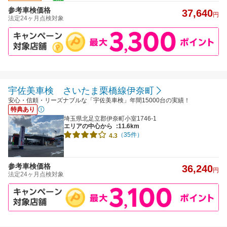
参考車検価格
37,640
円
法定24ヶ月点検対象
宇佐美車検 さいたま栗橋線伊奈町
安心・信頼・リーズナブルな「宇佐美車検」年間15000台の実績！
特典あり
埼玉県北足立郡伊奈町小室1746-1
エリアの中心から
:11.6km
（35件）
4.3
参考車検価格
36,240
円
法定24ヶ月点検対象