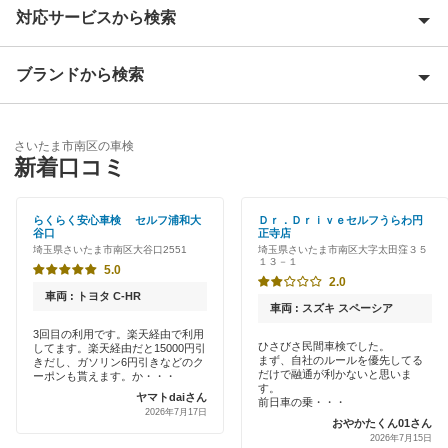
対応サービスから検索
さいたま市岩槻区
さいたま市浦和区
ブランドから検索
Award 受賞店
さいたま市大宮区
優良店
ENEOS
さいたま市北区
さいたま市南区の車検
特典あり
新着口コミ
「車検の速太郎」
さいたま市桜区
初めて来店割りあり
アップル車検
らくらく安心車検 セルフ浦和大
Ｄｒ．Ｄｒｉｖｅセルフうらわ円
さいたま市中央区
谷口
正寺店
新車初回割りあり
埼玉県さいたま市南区大谷口2551
埼玉県さいたま市南区大字太田窪３５
オートバックス
１３－１
さいたま市西区
5.0
早割りあり
2.0
中部自動車販売（チューブ＆BCN）
車両 : トヨタ C-HR
さいたま市緑区
車両 : スズキ スペーシア
クレジットカードOK
3回目の利用です。楽天経由で利用
車検館
さいたま市見沼区
ひさびさ民間車検でした。
してます。楽天経由だと15000円引
まず、自社のルールを優先してる
土日祝OK
きだし、ガソリン6円引きなどのク
だけで融通が利かないと思いま
ーポンも貰えます。か・・・
出光リテール車検
さいたま市
す。
ヤマトdaiさん
代車あり
前日車の乗・・・
2026年7月17日
伊藤忠エネクス
おやかたくん01さん
2026年7月15日
引取り・納車あり
閉じる