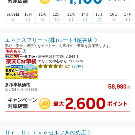
09日
10月
11火
12水
13木
14金
15土
16日
17月
08/
エネクスフリート(株)ルート4越谷店
安心・安全・経済的をモットーにお客様のご要望を提案致します。
特典あり
埼玉県越谷市袋山1844-1
エリアの中心から
:13.2km
（28件）
4.7
参考車検価格
58,980
円
法定24ヶ月点検対象
Ｄｒ．Ｄｒｉｖｅセルフきのめ店