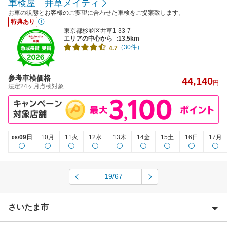
車検屋 井草メイティ
お車の状態とお客様のご要望に合わせた車検をご提案致します。
特典あり
東京都杉並区井草1-33-7
エリアの中心から
:13.5km
（30件）
4.7
参考車検価格
44,140
円
法定24ヶ月点検対象
09日
10月
11火
12水
13木
14金
15土
16日
17月
08/
19/67
さいたま市