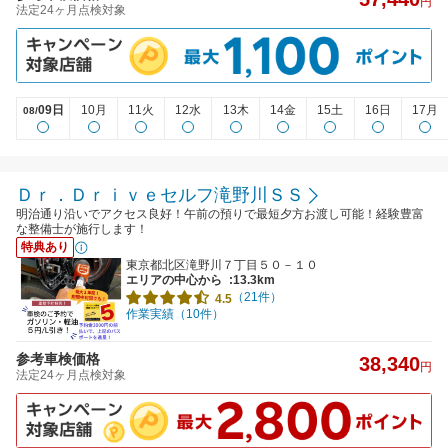
円
法定24ヶ月点検対象
09日
10月
11火
12水
13木
14金
15土
16日
17月
08/
Ｄｒ．Ｄｒｉｖｅセルフ滝野川ＳＳ
明治通り沿いでアクセス良好！午前の預りで最短夕方お渡し可能！経験豊富
な整備士が施行します！
特典あり
東京都北区滝野川７丁目５０－１０
エリアの中心から
:13.3km
（21件）
4.5
作業実績（10件）
参考車検価格
38,340
円
法定24ヶ月点検対象