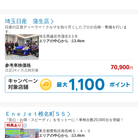
埼玉日産 蒲生店
日産の正規ディーラー！クルマを知り尽くしたプロが点検・整備を行いま
す。
埼玉県越谷市蒲生3-1-8
エリアの中心から
:13.4km
参考車検価格
70,900
円
法定24ヶ月点検対象
ＥｎｅＪｅｔ椎名町ＳＳ
『安心・お得・スピーディ』をモットーに！車検台数20,000台を突破！
特典あり
東京都豊島区南長崎５－４－３
エリアの中心から
:13.4km