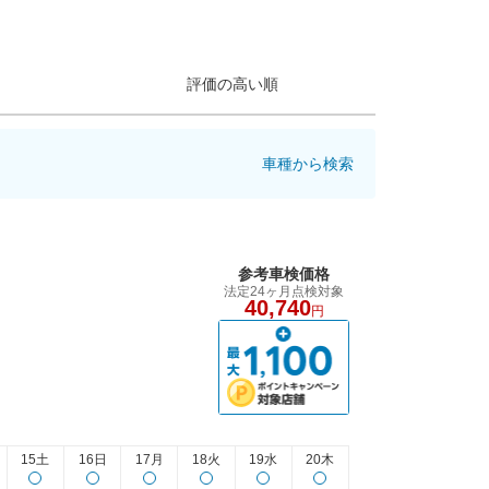
評価の高い順
車種から検索
参考車検価格
法定24ヶ月点検対象
40,740
円
15土
16日
17月
18火
19水
20木