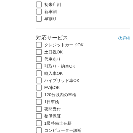
初来店割
新車割
早割り
対応サービス
詳細
クレジットカードOK
土日祝OK
代車あり
引取り・納車OK
輸入車OK
ハイブリッド車OK
EV車OK
120分以内の車検
1日車検
夜間受付
整備保証
1級整備士在籍
コンピューター診断