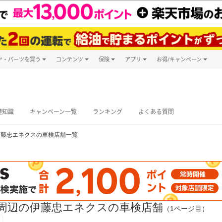
ヤ・パーツを買う
コンテンツ
保険
アプリ
お得/キャンペーン
楽天Carマガジン
キャンペーン
タイヤ・パーツ購入
自動車保険
楽天Carアプリ
自動車カタログ
タイヤ交換サービス
楽天マイカー
グ予約
礎知識
キャンペーン一覧
ランキング
よくある質問
伊藤忠エネクスの車検店舗一覧
周辺の伊藤忠エネクスの車検店舗
（1ページ目）