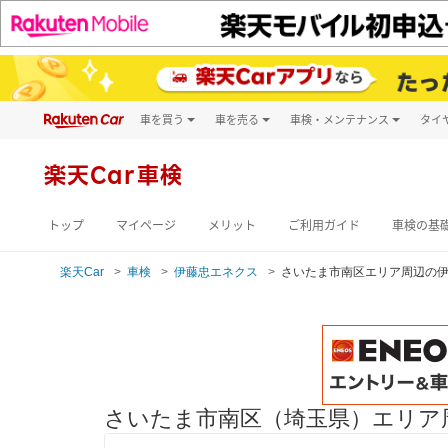
車を買う
車を売る
車検・メンテナンス
タイ
試乗・商談
楽天Car車買取
車検予約
キズ修理予約
新車
楽天Car車検
洗車・コーティン
メンテナンス管理
トップ
マイページ
メリット
ご利用ガイド
車検の基
楽天Car
車検
伊藤忠エネクス
さいたま市南区エリア周辺の
さいたま市南区（埼玉県）エリア