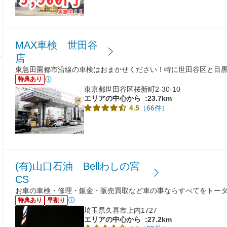
MAX車検 世田谷
店
東急田園都市沿線の車検はおまかせください！特に世田谷区と目
特典あり
東京都世田谷区桜新町2-30-10
エリアの中心から
:23.7km
（66件）
4.5
(有)山口石油 Bellわしの宮
CS
お車の車検・修理・鈑金・販売買取など車の事ならすべてをトー
特典あり
早割り
埼玉県久喜市上内1727
エリアの中心から
:27.2km