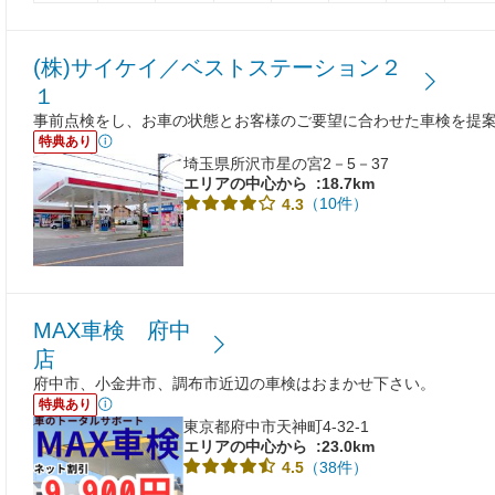
(株)サイケイ／ベストステーション２
１
事前点検をし、お車の状態とお客様のご要望に合わせた車検を提
特典あり
埼玉県所沢市星の宮2－5－37
エリアの中心から
:18.7km
（10件）
4.3
MAX車検 府中
店
府中市、小金井市、調布市近辺の車検はおまかせ下さい。
特典あり
東京都府中市天神町4-32-1
エリアの中心から
:23.0km
（38件）
4.5