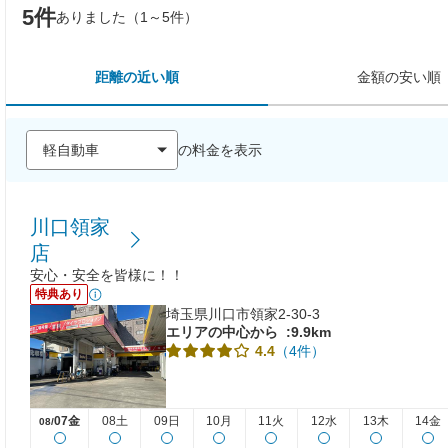
5件
ありました（1～5件）
距離の近い順
金額の安い順
の料金を表示
川口領家
店
安心・安全を皆様に！！
特典あり
埼玉県川口市領家2-30-3
エリアの中心から
:9.9km
（4件）
4.4
07金
08土
09日
10月
11火
12水
13木
14金
08/