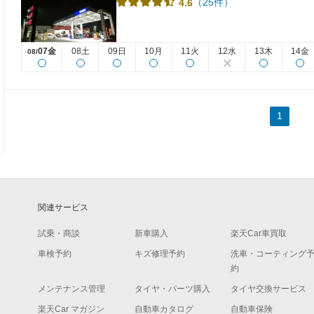
（25件）
4.6
07金
08土
09日
10月
11火
12水
13木
14金
08/
1
関連サービス
試乗・商談
新車購入
楽天Car車買取
車検予約
キズ修理予約
洗車・コーティング
約
メンテナンス管理
タイヤ・パーツ購入
タイヤ交換サービス
楽天Car マガジン
自動車カタログ
自動車保険