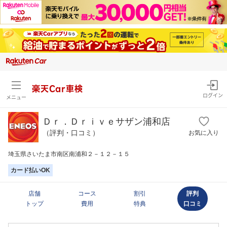
楽天Car車検
ログイン
メニュー
Ｄｒ．Ｄｒｉｖｅサザン浦和店
（評判・口コミ）
お気に入り
埼玉県さいたま市南区南浦和２－１２－１５
カード払いOK
店舗
コース
割引
評判
トップ
費用
特典
口コミ