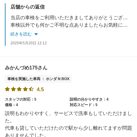
店舗からの返信
当店の車検をご利用いただきましてありがとうございます。
車検以外でも何かご不明な点ありましたらお気軽にご相談ください！
この度はありがとうございました。 是非今後とも当店をご利用お願いします。
続きを読む
2025年5月20日 12:12
みかんづめ175さん
車検を実施した車両 ： ホンダ N BOX
4.5
スタッフの対応：5
説明の分かりやすさ：4
価格：4
対応スピード：5
説明もわかりやすく、サービスで洗車もしていただけまし
た。
代車も貸していただけたので駅から少し離れてますが問題
ありませんでした。