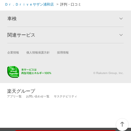
Ｄｒ．Ｄｒｉｖｅサザン浦和店
評判・口コミ
車検
関連サービス
トップ
マイページ
メリット
ご利用ガイド
試乗・商談
新車購入
企業情報
個人情報保護方針
採用情報
車検の基礎知識
キャンペーン一覧
楽天Car車買取
車検予約
ランキング
よくある質問
キズ修理予約
洗車・コーティング予約
© Rakuten Group, Inc.
メンテナンス管理
タイヤ・パーツ購入
タイヤ交換サービス
楽天Car マガジン
楽天グループ
自動車カタログ
自動車保険
アプリ一覧
お問い合わせ一覧
サステナビリティ
楽天マイカー割