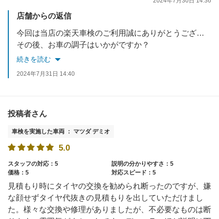
2024年7月30日 14:36
店舗からの返信
今回は当店の楽天車検のご利用誠にありがとうございました。
その後、お車の調子はいかがですか？
何か気になる点等ございましたらお気軽にご相談ください。
続きを読む
今後無料点検と無料洗車のご案内させていただきますので、ぜひ
2024年7月31日 14:40
宜しくお願い致します！
投稿者さん
車検を実施した車両 ： マツダ デミオ
5.0
スタッフの対応：5
説明の分かりやすさ：5
価格：5
対応スピード：5
見積もり時にタイヤの交換を勧められ断ったのですが、嫌
な顔せずタイヤ代抜きの見積もりを出していただけまし
た。様々な交換や修理がありましたが、不必要なものは断