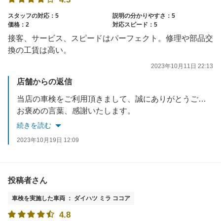
スタッフの対応：5
説明の分かりやすさ：5
価格：2
対応スピード：5
接客、サービス、スピードはパーフェクト。修理や部品交
換の工賃は高い。
2023年10月11日 22:13
店舗からの返信
当店の車検をご利用頂きまして、誠にありがとうございました。
お褒めの言葉、感謝いたします。
修理・交換費用の件は、ご期待に沿えず申し訳ございません。
続きを読む
今後、見直せる部分があれば改善して、なるべくお得に車検ができるよう努力いたします。
2023年10月19日 12:09
投稿者さん
車検を実施した車両 ： ダイハツ ミラ ココア
4.8