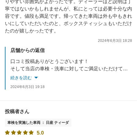
りやすい雰囲気がよかったです。ディーラーほど説明は丁
寧ではないかもしれませんが、私にとっては必要十分な内
容です。値段も満足です。帰ってきた車両は外も中もきれ
いにしていただいたのと、ボックスティッシュもいただけ
たのが嬉しかったです。
2024年6月3日 18:28
店舗からの返信
口コミ投稿ありがとうございます！
そして当店の車検・洗車に対してご満足いただけてとても嬉しく思います！
今後も末永く宜しくお願い致します。
続きを読む
2024年6月3日 19:18
投稿者さん
車検を実施した車両 ： 日産 ティーダ
5.0