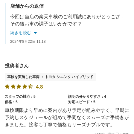
店舗からの返信
今回は当店の楽天車検のご利用誠にありがとうございました。
その後お車の調子はいかがです？
何か気になる点等ございましたらお気軽にご相談ください！
続きを読む
今後、無料点検と無料洗車のご案内させていただきますので
2024年8月22日 11:18
ぜひ宜しくお願い致します！
投稿者さん
車検を実施した車両 ： トヨタ シエンタ ハイブリッド
4.8
スタッフの対応：5
説明の分かりやすさ：4
価格：5
対応スピード：5
車検期限より早めに案内があり予定が組みやすく、早期に
予約しスケジュールが組めて手間なくスムーズに手続きが
きました。接客も丁寧で価格もリーズナブルです。