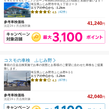
ＥＮＥＯＳモビリニアグループ年間80,000台以上の信頼と実績が違います！
埼玉県ふじみ野市中丸１丁目２ー３
エリアの中心から
:1.2km
（42件）
4.5
参考車検価格
41,240
円
法定24ヶ月点検対象
コスモの車検 ふじみ野
事前の立会点検実施でお車の状態とお客様のご要望に合わせた車検をご提案
致します。
埼玉県ふじみ野市ふじみ野4-1-1
エリアの中心から
:1.2km
（87件）
4.3
参考車検価格
42,040
円
法定24ヶ月点検対象