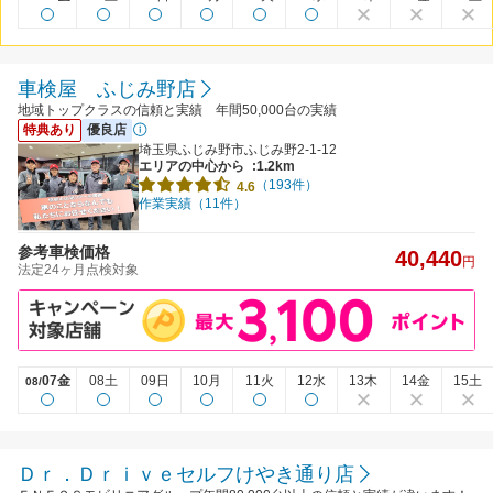
車検屋 ふじみ野店
地域トップクラスの信頼と実績 年間50,000台の実績
特典あり
優良店
埼玉県ふじみ野市ふじみ野2-1-12
エリアの中心から
:1.2km
（193件）
4.6
作業実績（11件）
参考車検価格
40,440
円
法定24ヶ月点検対象
07金
08土
09日
10月
11火
12水
13木
14金
15土
08/
Ｄｒ．Ｄｒｉｖｅセルフけやき通り店