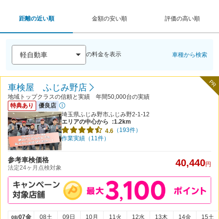
距離の近い順
金額の安い順
評価の高い順
の料金を表示
車種から検索
PR
車検屋 ふじみ野店
地域トップクラスの信頼と実績 年間50,000台の実績
特典あり
優良店
埼玉県ふじみ野市ふじみ野2-1-12
エリアの中心から
:1.2km
（193件）
4.6
作業実績（11件）
参考車検価格
40,440
円
法定24ヶ月点検対象
07金
08土
09日
10月
11火
12水
13木
14金
15土
08/