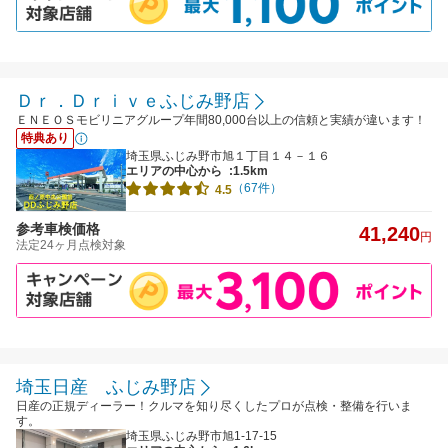
Ｄｒ．Ｄｒｉｖｅふじみ野店
ＥＮＥＯＳモビリニアグループ年間80,000台以上の信頼と実績が違います！
特典あり
埼玉県ふじみ野市旭１丁目１４－１６
エリアの中心から
:1.5km
（67件）
4.5
参考車検価格
41,240
円
法定24ヶ月点検対象
埼玉日産 ふじみ野店
日産の正規ディーラー！クルマを知り尽くしたプロが点検・整備を行いま
す。
埼玉県ふじみ野市旭1-17-15