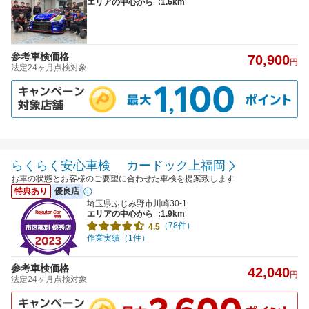
エリアの中心から
:1.6km
参考車検価格
70,900
円
法定24ヶ月点検対象
らくらく安心車検 カードック上福岡
お車の状態とお客様のご要望に合わせた車検を提案致します
特典あり
優良店
埼玉県ふじみ野市川崎30-1
エリアの中心から
:1.9km
（78件）
4.5
作業実績（1件）
参考車検価格
42,040
円
法定24ヶ月点検対象