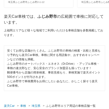
ヤジマ石油車検
児玉郡
埼玉県ふじみ野市ふじみ野2-1-12
埼玉県ふじみ野市ふじみ野2
1級整備士在籍
出光興産「らくらく安心車検」
坂戸市
楽天Car車検では、
ふじみ野市
の広範囲で車検に対応して
コンピューター診断
日産自動車販売
います。
幸手市
エネフリ車検
閉じる
上福岡エリアなど様々な地域でご利用いただける車検店舗を多数掲載してお
狭山市
ります。
安心WE！車検
志木市
安くてお得な店舗がたくさん。ふじみ野市の車検の検索・比較と見積も
白岡市
閉じる
り予約なら楽天Car車検。車検に関する用語集や、おすすめキャンペー
ンなどの情報も満載。
草加市
ふじみ野市のオートバックス・エネオス（Dr.Drive）・アップル車検・
車検の速太郎など、安心安全のブランド加盟店も揃っています！
秩父郡
郵便番号から店舗の簡単検索、事前見積もり、車検実施で楽天ポイント
500ポイントが付与されます。
ふじみ野市で車検費用をお得にしたいあなたに、かしこく探そう楽天
秩父市
Car車検。
鶴ヶ島市
所沢市
楽天Car
車検
埼玉県
ふじみ野市エリア周辺の車検店舗一覧