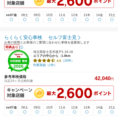
07金
08土
09日
10月
11火
12水
13木
14金
15土
08/
らくらく安心車検 セルフ富士見
お車の状態とお客様のご要望に合わせた車検を提案致します
特典あり
埼玉県富士見市渡戸1-16-18
エリアの中心から
:1.9km
（20件）
4.5
作業実績（1件）
参考車検価格
42,040
円
法定24ヶ月点検対象
07金
08土
09日
10月
11火
12水
13木
14金
15土
08/