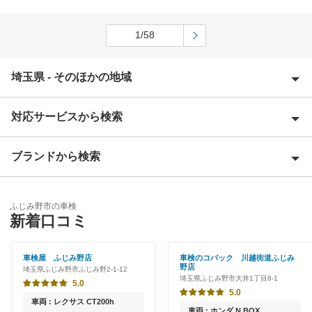
1/58
埼玉県 - そのほかの地域
対応サービスから検索
上尾市
朝霞市
ブランドから検索
Award 受賞店
入間郡
優良店
ENEOS
入間市
ふじみ野市の車検
特典あり
新着口コミ
「車検の速太郎」
大里郡
初めて来店割りあり
アップル車検
車検屋 ふじみ野店
車検のコバック 川越街道ふじみ
桶川市
野店
埼玉県ふじみ野市ふじみ野2-1-12
新車初回割りあり
埼玉県ふじみ野市大井1丁目8-1
オートバックス
5.0
春日部市
5.0
早割りあり
車両 : レクサス CT200h
中部自動車販売（チューブ＆BCN）
車両 : ホンダ N BOX