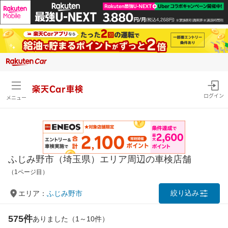
楽天Car車検
ログイン
メニュー
ふじみ野市（埼玉県）エリア周辺の車検店舗
（1ページ目）
絞り込み
エリア：
ふじみ野市
575件
ありました（1～10件）