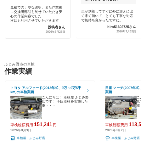
加須市
クレジットカードOK
見積での丁寧な説明、また作業後
車が到着してすぐに外に迎えに出
に交換済部品も見せていただき安
車検館
川口市
て来て頂いて、とても丁寧な対応
心の作業内容でした
土日祝OK
で気持ち良かったですね。
次回も利用させていただきます
出光リテール車検
hiro51602725さん
投稿者さん
川越市
2026年7月28日
2026年7月28日
代車あり
伊藤忠エネクス
北足立郡
引取り・納車あり
宇佐美車検
北葛飾郡
輸入車OK
コスモの車検
ふじみ野市の車検
北本市
作業実績
ハイブリッド車OK
アーリー車検
行田市
EV車OK
トヨタ アルファード(2013年式、9万～9万5千
日産 マーチ(2007年式
車検のコバック
km)の車検実績
実績
久喜市
120分以内の車検
こんにちは！ 車検屋 ふじみ野
こ
店です！ 今回車検を実施した
店
GTNET×カフェ車検
熊谷市
車・・・
車
1日車検
キグナス車検
鴻巣市
夜間受付
151,241
113,
車検総額費用
円
車検総額費用
ホリデー車検
2026年8月3日
2026年8月2日
越谷市
整備保証
車検屋 ふじみ野店
車検屋 ふじみ野店