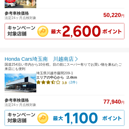
参考車検価格
50,220
円
法定24ヶ月点検対象
Honda Cars埼玉南 川越南店
国道254沿い市内から10分程。目の前にスーパー有りでお買い物を兼ねたご
来店にも便利
埼玉県川越市藤間209-1
エリアの中心から
:2.4km
（2件）
3.9
参考車検価格
77,940
円
法定24ヶ月点検対象