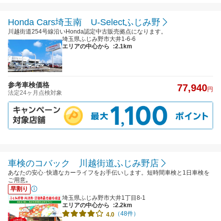
Honda Cars埼玉南 U-Selectふじみ野
川越街道254号線沿いHonda認定中古販売拠点になります。
埼玉県ふじみ野市大井1-6-6
エリアの中心から
:2.1km
参考車検価格
77,940
円
法定24ヶ月点検対象
車検のコバック 川越街道ふじみ野店
あなたの安心･快適なカーライフをお手伝いします。短時間車検と1日車検を
ご用意｡
早割り
埼玉県ふじみ野市大井1丁目8-1
エリアの中心から
:2.2km
（48件）
4.0