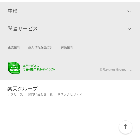
戸田市
車検
新座市
関連サービス
蓮田市
トップ
マイページ
メリット
ご利用ガイド
羽生市
試乗・商談
新車購入
企業情報
個人情報保護方針
採用情報
車検の基礎知識
キャンペーン一覧
飯能市
楽天Car車買取
車検予約
ランキング
よくある質問
キズ修理予約
洗車・コーティング予約
東松山市
© Rakuten Group, Inc.
メンテナンス管理
タイヤ・パーツ購入
比企郡
タイヤ交換サービス
楽天Car マガジン
楽天グループ
日高市
自動車カタログ
自動車保険
アプリ一覧
お問い合わせ一覧
サステナビリティ
楽天マイカー割
深谷市
富士見市
本庄市