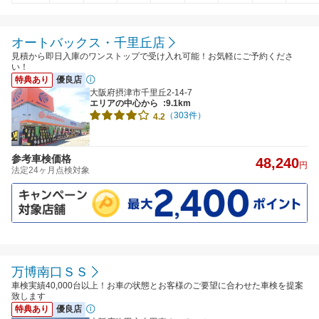
オートバックス・千里丘店
見積から即日入庫のワンストップで受け入れ可能！お気軽にご予約くださ
い！
特典あり
優良店
大阪府摂津市千里丘2-14-7
エリアの中心から
:9.1km
（303件）
4.2
参考車検価格
48,240
円
法定24ヶ月点検対象
万博南口ＳＳ
車検実績40,000台以上！お車の状態とお客様のご要望に合わせた車検を提案
致します
特典あり
優良店