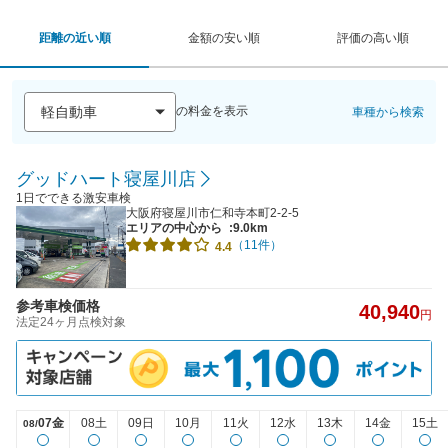
距離の近い順
金額の安い順
評価の高い順
の料金を表示
車種から検索
グッドハート寝屋川店
1日でできる激安車検
大阪府寝屋川市仁和寺本町2-2-5
エリアの中心から
:9.0km
（11件）
4.4
参考車検価格
40,940
円
法定24ヶ月点検対象
07金
08土
09日
10月
11火
12水
13木
14金
15土
08/