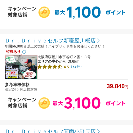
Ｄｒ．Ｄｒｉｖｅセルフ新寝屋川桜店
年間66,000台以上の実績！ハイブリッド車もお任せください！
特典あり
大阪府寝屋川市宇谷町２番１３号
エリアの中心から
:9.6km
（72件）
4.5
参考車検価格
39,840
円
法定24ヶ月点検対象
Ｄｒ．Ｄｒｉｖｅセルフ箕面小野原店