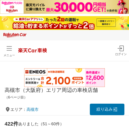
楽天Car車検
ログイン
メニュー
高槻市（大阪府）エリア周辺の車検店舗
（6ページ目）
絞り込み
エリア：
高槻市
422件
ありました（51～60件）