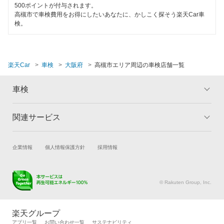
500ポイントが付与されます。
東大阪市
高槻市で車検費用をお得にしたいあなたに、かしこく探そう楽天Car車
検。
枚方市
藤井寺市
楽天Car
車検
大阪府
高槻市エリア周辺の車検店舗一覧
松原市
車検
三島郡
南河内郡
関連サービス
トップ
マイページ
箕面市
メリット
ご利用ガイド
試乗・商談
新車購入
企業情報
個人情報保護方針
採用情報
車検の基礎知識
キャンペーン一覧
守口市
楽天Car車買取
車検予約
ランキング
よくある質問
八尾市
キズ修理予約
洗車・コーティング予約
© Rakuten Group, Inc.
メンテナンス管理
タイヤ・パーツ購入
閉じる
タイヤ交換サービス
楽天Car マガジン
楽天グループ
自動車カタログ
自動車保険
アプリ一覧
お問い合わせ一覧
サステナビリティ