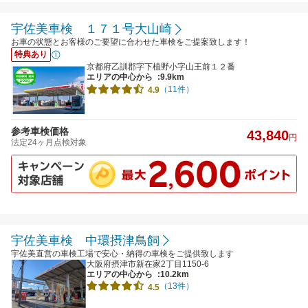
宇佐美車検 １７１号大山崎
お車の状態とお客様のご要望に合わせた車検をご提案致します！
特典あり
京都府乙訓郡字下植野小字山王前１２番
エリアの中心から
:9.9km
（11件）
4.9
参考車検価格
43,840
円
法定24ヶ月点検対象
宇佐美車検 中環摂津鳥飼
宇佐美直営の車検工場で安心・納得の車検をご提供致します
大阪府摂津市新在家2丁目1150-6
エリアの中心から
:10.2km
（13件）
4.5