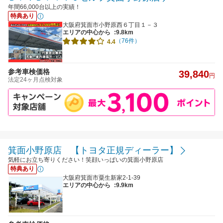
年間66,000台以上の実績！
特典あり
大阪府箕面市小野原西６丁目１－３
エリアの中心から
:9.8km
（76件）
4.4
参考車検価格
39,840
円
法定24ヶ月点検対象
箕面小野原店 【トヨタ正規ディーラー】
気軽にお立ち寄りください！笑顔いっぱいの箕面小野原店
特典あり
大阪府箕面市粟生新家2-1-39
エリアの中心から
:9.9km