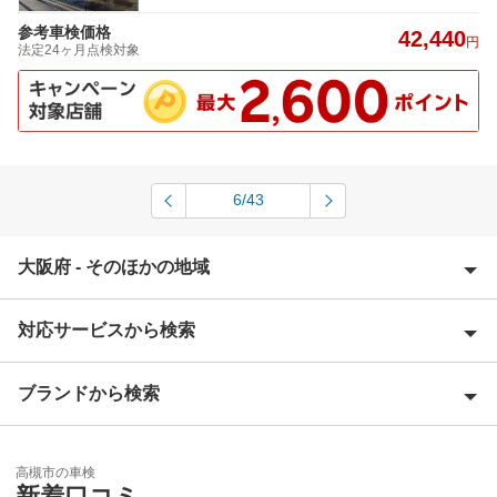
参考車検価格
42,440
円
法定24ヶ月点検対象
6/43
大阪府 - そのほかの地域
対応サービスから検索
池田市
泉大津市
ブランドから検索
Award 受賞店
泉佐野市
優良店
ENEOS
和泉市
高槻市の車検
特典あり
新着口コミ