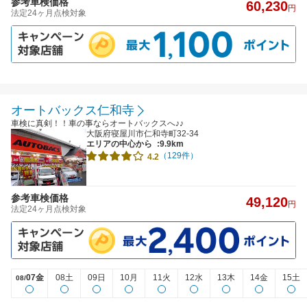
参考車検価格
60,230
円
法定24ヶ月点検対象
オートバックス仁和寺
車検に真剣！！車の事ならオートバックスへ♪♪
大阪府寝屋川市仁和寺町32-34
エリアの中心から
:9.9km
（129件）
4.2
参考車検価格
49,120
円
法定24ヶ月点検対象
07金
08土
09日
10月
11火
12水
13木
14金
15土
08/