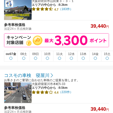
大阪府吹田市山田東３－３－１
エリアの中心から
:9.3km
（183件）
4.7
参考車検価格
39,440
円
法定24ヶ月点検対象
07金
08土
09日
10月
11火
12水
13木
14金
15土
08/
コスモの車検 寝屋川
お客さまのご要望に合わせた車検のご提案を致します。
大阪府寝屋川市本町5-33
エリアの中心から
:9.5km
（220件）
4.4
参考車検価格
39,440
円
法定24ヶ月点検対象