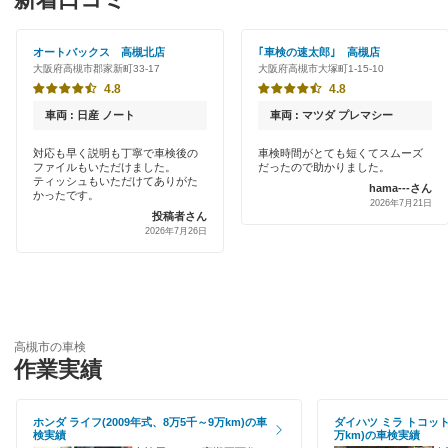
「車検の速太郎」
茨木市
初めて来店割りあり
アップル車検
オートバックス 高槻北店
｢車検の速太郎｣ 高槻店
大阪狭山市
大阪府高槻市郡家新町33-17
大阪府高槻市大塚町1-15-10
新車初回割りあり
オートバックス
4.8
4.8
貝塚市
早割りあり
車両 : 日産 ノート
車両 : マツダ プレマシー
出光リテール車検
柏原市
クレジットカードOK
対応も早く説明も丁寧で車検後の
車検時間がとても短くてスムーズ
ファイルもいただけました。
だったので助かりました。
伊藤忠エネクス
交野市
ティッシュもいただけてありがた
hama---さん
土日祝OK
かったです。
2026年7月21日
宇佐美車検
投稿者さん
門真市
2026年7月26日
代車あり
コスモの車検
河内長野市
引取り・納車あり
車検のコバック
岸和田市
輸入車OK
GTNET×カフェ車検
四條畷市
高槻市の車検
ハイブリッド車OK
作業実績
キグナス車検
吹田市
EV車OK
上原B-cle車検
ホンダ ライフ(2009年式、8万5千～9万km)の車
ダイハツ ミラ トコット(
摂津市
検実績
万km)の車検実績
120分以内の車検