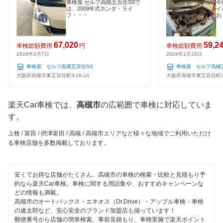
車検屋 セルフ高槻五百住SSで
今
ウルトラ車検
泉南郡
は、2009年式ホンダ・ライ
イ
フ・・・
お
1日車検
ホリデー車検
泉南市
夜間受付
67,020
59,2
モリカワ車検
車検総額費用
円
車検総額費用
泉北郡
2026年3月7日
2026年1月18日
整備保証
マッハ車検
車検屋 セルフ高槻五百住SS
車検屋 セルフ高槻
大東市
大阪府高槻市東五百住町3-18-10
大阪府高槻市東五百住町3-1
1級整備士在籍
出光興産「らくらく安心車検」
高石市
コンピューター診断
楽天Car車検では、
高槻市
の広範囲で車検に対応していま
トヨタディーラー
豊中市
す。
エネフリ車検
閉じる
豊能郡
上牧 / 富田 / 摂津富田 / 高槻 / 高槻市エリアなど様々な地域でご利用いただけ
る車検店舗を多数掲載しております。
安心WE！車検
富田林市
寝屋川市
安くてお得な店舗がたくさん。高槻市の車検の検索・比較と見積もり予
閉じる
約なら楽天Car車検。車検に関する用語集や、おすすめキャンペーンな
羽曳野市
どの情報も満載。
高槻市のオートバックス・エネオス（Dr.Drive）・アップル車検・車検
の速太郎など、安心安全のブランド加盟店も揃っています！
阪南市
郵便番号から店舗の簡単検索、事前見積もり、車検実施で楽天ポイント