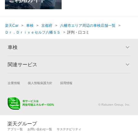
楽天Car
車検
京都府
八幡市エリア周辺の車検店舗一覧
Ｄｒ．Ｄｒｉｖｅセルフ八幡ＳＳ
評判・口コミ
車検
関連サービス
トップ
マイページ
メリット
ご利用ガイド
試乗・商談
新車購入
企業情報
個人情報保護方針
採用情報
車検の基礎知識
キャンペーン一覧
楽天Car車買取
車検予約
ランキング
よくある質問
キズ修理予約
洗車・コーティング予約
© Rakuten Group, Inc.
メンテナンス管理
タイヤ・パーツ購入
タイヤ交換サービス
楽天Car マガジン
楽天グループ
自動車カタログ
自動車保険
アプリ一覧
お問い合わせ一覧
サステナビリティ