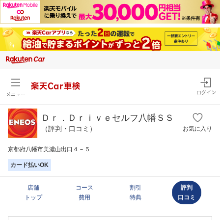
楽天Car車検
ログイン
メニュー
Ｄｒ．Ｄｒｉｖｅセルフ八幡ＳＳ
（評判・口コミ）
お気に入り
京都府八幡市美濃山出口４－５
カード払いOK
店舗
コース
割引
評判
トップ
費用
特典
口コミ