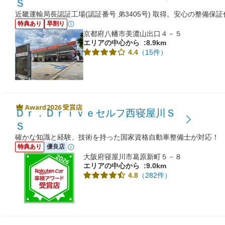
Ｓ
近畿運輸局長認証工場(認証番号 弟3405号) 取得。安心の整備保
特典あり
早割り
京都府八幡市美濃山出口４－５
エリアの中心から
:8.9km
（15件）
4.4
Ｄｒ．Ｄｒｉｖｅセルフ西寝屋川Ｓ
Ｓ
確かな知識と経験、技術を持った国家資格自動車整備士が対応！
特典あり
優良店
大阪府寝屋川市葛原新町５－８
エリアの中心から
:9.0km
（282件）
4.8