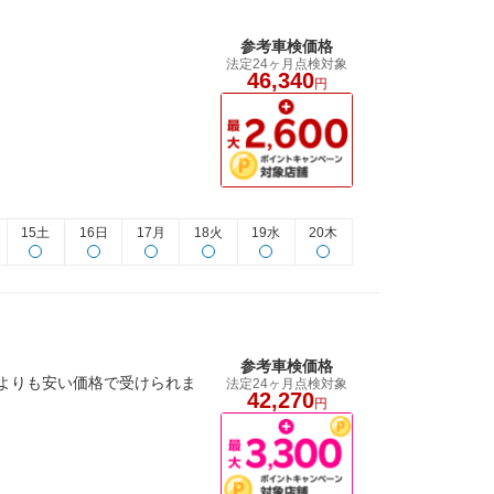
参考車検価格
法定24ヶ月点検対象
46,340
円
15土
16日
17月
18火
19水
20木
参考車検価格
よりも安い価格で受けられま
法定24ヶ月点検対象
42,270
円