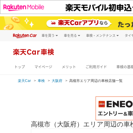
車を買う
車を売る
車検・メンテナンス
タイ
試乗・商談
楽天Car車買取
車検予約
キズ修理予約
新車
楽天Car車検
洗車・コーティン
メンテナンス管理
トップ
マイページ
メリット
ご利用ガイド
車検の基
楽天Car
車検
大阪府
高槻市エリア周辺の車検店舗一覧
高槻市（大阪府）エリア周辺の車