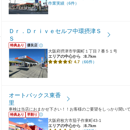
作業実績（6件）
Ｄｒ．Ｄｒｉｖｅセルフ中環摂津Ｓ
Ｓ
特典あり
優良店
大阪府摂津市学園町１丁目７番５１号
エリアの中心から
:8.7km
（66件）
4.7
オートバックス東香
里
車検は当店におまかせ下さい！！お客様のご要望をしっかり聞い
特典あり
早割り
大阪府枚方市茄子作東町43-1
エリアの中心から
:8.7km