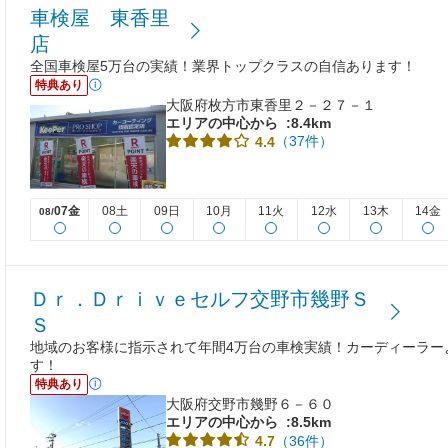
車検屋 東香里
店
全国車検屋5万台の実績！業界トップクラスの自信あります！
特典あり
大阪府枚方市東香里２－２７－１
エリアの中心から
:8.4km
（37件）
4.4
07金
08土
09日
10月
11火
12水
13木
14金
08/
Ｄｒ．Ｄｒｉｖｅセルフ交野市幾野Ｓ
Ｓ
地域のお客様に指示されて年間4万台の車検実績！カーディーラー
す！
特典あり
大阪府交野市幾野６－６０
エリアの中心から
:8.5km
（36件）
4.7