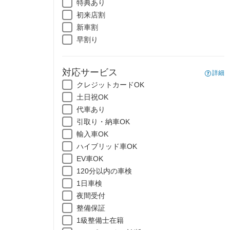
特典あり
初来店割
新車割
早割り
対応サービス
詳細
クレジットカードOK
土日祝OK
代車あり
引取り・納車OK
輸入車OK
ハイブリッド車OK
EV車OK
120分以内の車検
1日車検
夜間受付
整備保証
1級整備士在籍