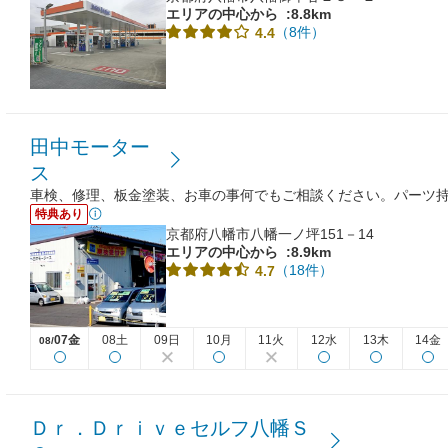
エリアの中心から
:8.8km
（8件）
4.4
田中モーター
ス
車検、修理、板金塗装、お車の事何でもご相談ください。パーツ
特典あり
京都府八幡市八幡一ノ坪151－14
エリアの中心から
:8.9km
（18件）
4.7
07金
08土
09日
10月
11火
12水
13木
14金
08/
Ｄｒ．Ｄｒｉｖｅセルフ八幡Ｓ