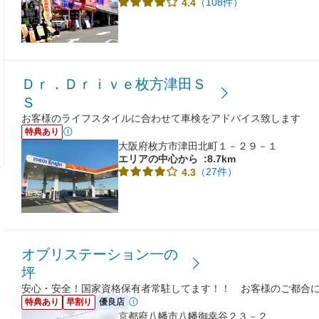
（108件）
4.4
Ｄｒ．Ｄｒｉｖｅ枚方津田Ｓ
Ｓ
お客様のライフスタイルに合わせて車検をアドバイス致します
特典あり
大阪府枚方市津田北町１－２９－１
エリアの中心から
:8.7km
（27件）
4.3
オブリステーション一の
坪
安心・安全！国家資格保有者常駐してます！！ お客様のご都合
特典あり
早割り
優良店
京都府八幡市八幡御幸谷２３－２