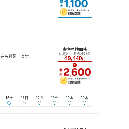
参考車検価格
法定24ヶ月点検対象
持込も歓迎します。
49,440
円
15土
16日
17月
18火
19水
20木