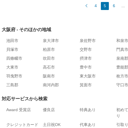
4
5
6
...
大阪府 - そのほかの地域
池田市
泉大津市
泉佐野市
和泉
貝塚市
柏原市
交野市
門真
四條畷市
吹田市
摂津市
泉南
大東市
高石市
豊中市
豊能
羽曳野市
阪南市
東大阪市
枚方
三島郡
南河内郡
箕面市
守口
対応サービスから検索
Award 受賞店
優良店
特典あり
初め
り
クレジットカード
土日祝OK
代車あり
引取