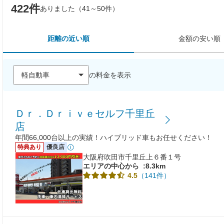
422件
ありました（41～50件）
距離の近い順
金額の安い順
の料金を表示
Ｄｒ．Ｄｒｉｖｅセルフ千里丘
店
年間66,000台以上の実績！ハイブリッド車もお任せください！
特典あり
優良店
大阪府吹田市千里丘上６番１号
エリアの中心から
:8.3km
（141件）
4.5