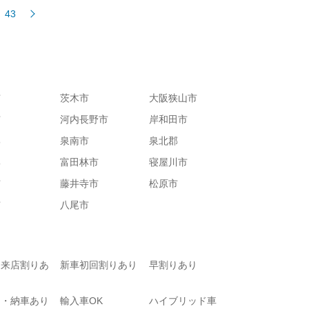
43
市
茨木市
大阪狭山市
市
河内長野市
岸和田市
郡
泉南市
泉北郡
郡
富田林市
寝屋川市
市
藤井寺市
松原市
市
八尾市
て来店割りあ
新車初回割りあり
早割りあり
り・納車あり
輸入車OK
ハイブリッド車