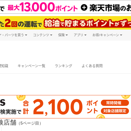
ヤ・パーツを買う
コンテンツ
保険
アプリ
お得/キャンペーン
楽天Carマガジン
キャンペーン
タイヤ・パーツ購入
自動車保険
楽天Carアプリ
自動車カタログ
タイヤ交換サービス
楽天マイカー
グ予約
礎知識
キャンペーン一覧
ランキング
よくある質問
検店舗
（5ページ目）