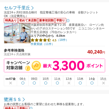
セルフ千里丘
法定24ヶ月81項目点検付 指定整備工場の安心の車検 全額クレジット
OK（法定費用も）
特典あり
初めて来店割
新車初回割
早割り
大阪府吹田市新芦屋下2-35 産業道路沿い ローソン向
かいのアポロステーションSSです ニコニコレンタカー
千里丘店併設（70台のレンタカー）
エリアの中心から
:6.0km
（18件）
4.5
作業実績（11件）
参考車検価格
40,240
円
法定24ヶ月点検対象
07金
08土
09日
10月
11火
12水
13木
14金
15土
08/
鷺洲ＳＳ
お車の状態とお客様のご要望に合わせた車検を提案致します。
特典あり
早割り