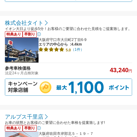
株式会社タイト
イオン大日より徒歩5分！お客様のご要望に合わせた見積をご提案致します。
特典あり
早割り
大阪府守口市大日町2丁目6-9
エリアの中心から
:4.4km
（1件）
5.0
参考車検価格
43,240
円
法定24ヶ月点検対象
アルプス千里店
お車の状態とお客様のご要望に合わせた車検を提案致します!
特典あり
早割り
大阪府吹田市岸部北５－１９－７