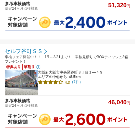
参考車検価格
51,320
円
法定24ヶ月点検対象
セルフ谷町ＳＳ
車検フェア開催中！！ 1/1～3/31まで！ 車検見積りでBOXティッシュ3箱
プレゼント！
特典あり
早割り
大阪府大阪市中央区谷町８丁目１―４９
エリアの中心から
:8.5km
（7件）
4.3
参考車検価格
46,040
円
法定24ヶ月点検対象