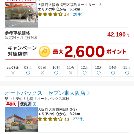
大阪府大阪市福島区福島６ー１３ー１６
エリアの中心から
:6.5km
（20件）
4.9
参考車検価格
42,190
円
法定24ヶ月点検対象
07金
08土
09日
10月
11火
12水
13木
14金
15土
08/
オートバックス セブン東大阪店
早い！安心！お得！オートバックス車検
早割り
優良店
大阪府大東市南郷町3-37
エリアの中心から
:8.2km
（272件）
4.2