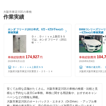
引取り・納車あり
大阪市天王寺区
輸入車OK
大阪市東淀川区の車検
作業実績
大阪市浪速区
ハイブリッド車OK
大阪市西区
ホンダ フリード(2011年式、9万～9万5千km)の
BMW 3シリーズツーリ
EV車OK
車検実績
～6万km)の車検実績
大阪市西成区
Ｄｒ．Ｄｒｉｖｅ上新庄ＳＳ
■
では、ホンダ フリード（2011
（
120分以内の車検
年・・・
を
大阪市西淀川区
1日車検
大阪市東住吉区
174,927
104,
車検総額費用
円
車検総額費用
夜間受付
2026年6月11日
2026年6月9日
大阪市東成区
Ｄｒ．Ｄｒｉｖｅ上新庄ＳＳ
「車検の速太郎」
整備保証
大阪府大阪市東淀川区豊里２－２５－１４
大阪府大阪市東淀川区上新庄
大阪市平野区
1級整備士在籍
大阪市福島区
コンピューター診断
安くてお得な店舗がたくさん。大阪市東淀川区の車検の検索・比較と見
積もり予約なら楽天Car車検。車検に関する用語集や、おすすめキャン
大阪市港区
ペーンなどの情報も満載。
大阪市東淀川区のオートバックス・エネオス（Dr.Drive）・アップル車
閉じる
大阪市都島区
検・車検の速太郎など、安心安全のブランド加盟店も揃っています！