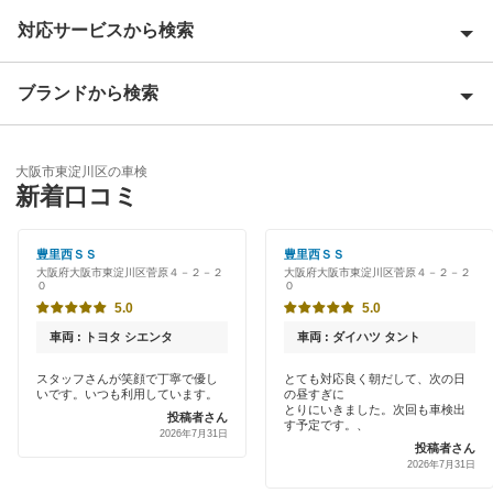
対応サービスから検索
大阪市旭区
大阪市阿倍野区
ブランドから検索
Award 受賞店
大阪市生野区
優良店
ENEOS
大阪市北区
大阪市東淀川区の車検
特典あり
新着口コミ
「車検の速太郎」
大阪市此花区
初めて来店割りあり
アップル車検
豊里西ＳＳ
豊里西ＳＳ
大阪市城東区
大阪府大阪市東淀川区菅原４－２－２
大阪府大阪市東淀川区菅原４－２－２
新車初回割りあり
０
０
オートバックス
大阪市住之江区
5.0
5.0
早割りあり
コスモの車検
車両 : トヨタ シエンタ
車両 : ダイハツ タント
大阪市住吉区
クレジットカードOK
スタッフさんが笑顔で丁寧で優し
とても対応良く朝だして、次の日
車検のコバック
大阪市大正区
いです。いつも利用しています。
の昼すぎに
土日祝OK
とりにいきました。次回も車検出
投稿者さん
す予定です。、
出光興産「らくらく安心車検」
2026年7月31日
大阪市中央区
投稿者さん
代車あり
2026年7月31日
大阪市鶴見区
閉じる