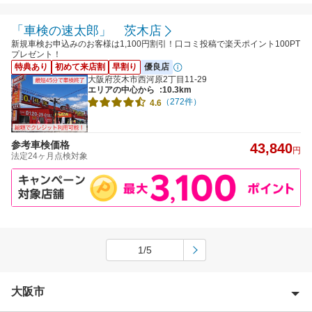
「車検の速太郎」 茨木店
新規車検お申込みのお客様は1,100円割引！口コミ投稿で楽天ポイント100PT
プレゼント！
特典あり
初めて来店割
早割り
優良店
大阪府茨木市西河原2丁目11-29
エリアの中心から
:10.3km
（272件）
4.6
参考車検価格
43,840
円
法定24ヶ月点検対象
1/5
大阪市