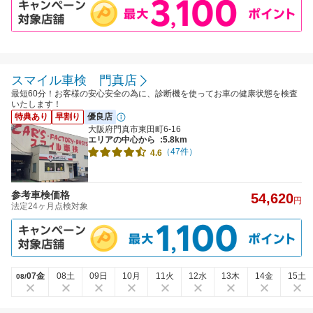
スマイル車検 門真店
最短60分！お客様の安心安全の為に、診断機を使ってお車の健康状態を検査
いたします！
特典あり
早割り
優良店
大阪府門真市東田町6-16
エリアの中心から
:5.8km
（47件）
4.6
参考車検価格
54,620
円
法定24ヶ月点検対象
07金
08土
09日
10月
11火
12水
13木
14金
15土
08/