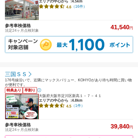
エリアの中心から
:4.5km
（16件）
4.6
参考車検価格
41,540
円
法定24ヶ月点検対象
三国ＳＳ
176号線沿いで、近隣にマックスバリュー、KOHYOがあり待ち時間に買い物
が便利です。
特典あり
早割り
大阪府大阪市淀川区新高１－７－４１
エリアの中心から
:4.8km
（1件）
4.5
参考車検価格
39,840
円
法定24ヶ月点検対象