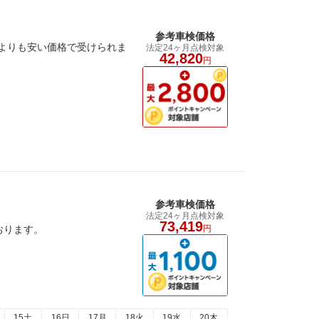
参考車検価格
よりも安い価格で受けられま
法定24ヶ月点検対象
42,820
円
参考車検価格
法定24ヶ月点検対象
73,419
おります。
円
15土
16日
17月
18火
19水
20木