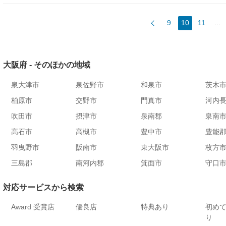
9
10
11
...
大阪府 - そのほかの地域
泉大津市
泉佐野市
和泉市
茨木
柏原市
交野市
門真市
河内
吹田市
摂津市
泉南郡
泉南
高石市
高槻市
豊中市
豊能
羽曳野市
阪南市
東大阪市
枚方
三島郡
南河内郡
箕面市
守口
対応サービスから検索
Award 受賞店
優良店
特典あり
初め
り