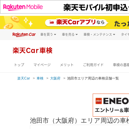
車を買う
車を売る
車検・メンテナンス
タイ
試乗・商談
楽天Car車買取
車検予約
キズ修理予約
新車
楽天Car車検
洗車・コーティン
メンテナンス管理
トップ
マイページ
メリット
ご利用ガイド
車検の基
楽天Car
車検
大阪府
池田市エリア周辺の車検店舗一覧
池田市（大阪府）エリア周辺の車