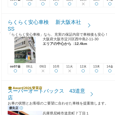
らくらく安心車検 新大阪本社
SS
「らくらく安心車検」なら、充実の保証内容で車検後も安心！
大阪府大阪市淀川区西中島2-11-30
エリアの中心から
:12.4km
07金
08土
09日
10月
11火
12水
13木
14金
08/
スーパーオートバックス 43道意
店
お車の状態とお客様のご要望に合わせた車検を提案致します。
優良店
兵庫県尼崎市道意町７丁目１