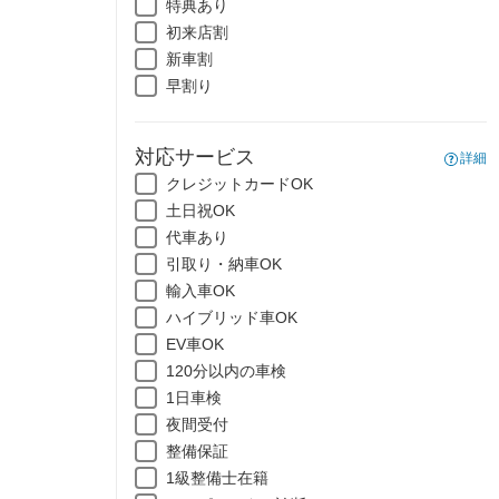
特典あり
初来店割
新車割
早割り
対応サービス
詳細
クレジットカードOK
土日祝OK
代車あり
引取り・納車OK
輸入車OK
ハイブリッド車OK
EV車OK
120分以内の車検
1日車検
夜間受付
整備保証
1級整備士在籍