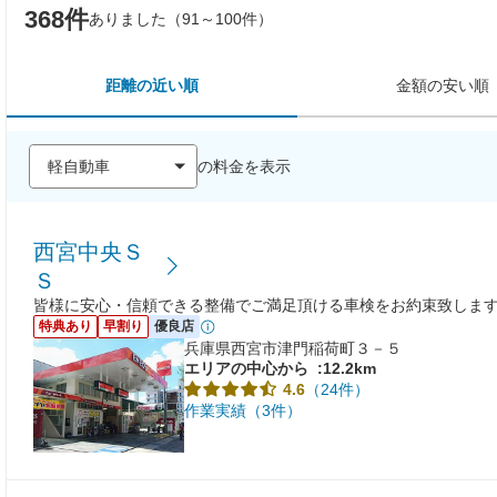
368件
ありました（91～100件）
距離の近い順
金額の安い順
の料金を表示
西宮中央Ｓ
Ｓ
皆様に安心・信頼できる整備でご満足頂ける車検をお約束致しま
特典あり
早割り
優良店
兵庫県西宮市津門稲荷町３－５
エリアの中心から
:12.2km
（24件）
4.6
作業実績（3件）