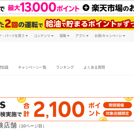
ヤ・パーツを買う
コンテンツ
保険
アプリ
お得/キャンペーン
楽天Carマガジン
キャンペーン
タイヤ・パーツ購入
自動車保険
楽天Carアプリ
自動車カタログ
タイヤ交換サービス
楽天マイカー
グ予約
礎知識
キャンペーン一覧
ランキング
よくある質問
検店舗
（10ページ目）