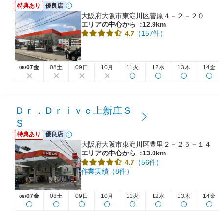
特典あり
優良店
大阪府大阪市東淀川区菅原４－２－２０
エリアの中心から
:12.9km
（157件）
4.7
07金
08土
09日
10月
11火
12水
13木
14金
08/
Ｄｒ．Ｄｒｉｖｅ上新庄Ｓ
Ｓ
特典あり
優良店
大阪府大阪市東淀川区豊里２－２５－１４
エリアの中心から
:13.0km
（56件）
4.7
作業実績（8件）
07金
08土
09日
10月
11火
12水
13木
14金
08/