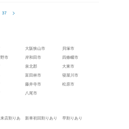
37
市
大阪狭山市
貝塚市
長野市
岸和田市
四條畷市
市
泉北郡
大東市
郡
富田林市
寝屋川市
市
藤井寺市
松原市
市
八尾市
て来店割りあ
新車初回割りあり
早割りあり