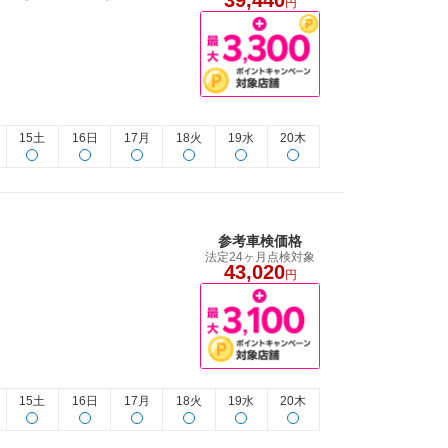
円
15土
16日
17月
18火
19水
20木
参考車検価格
法定24ヶ月点検対象
43,020
円
15土
16日
17月
18火
19水
20木