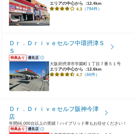
エリアの中心から
:12.4km
（794件）
4.3
Ｄｒ．Ｄｒｉｖｅセルフ中環摂津Ｓ
Ｓ
特典あり
優良店
大阪府摂津市学園町１丁目７番５１号
エリアの中心から
:12.6km
（66件）
4.7
Ｄｒ．Ｄｒｉｖｅセルフ阪神今津
店
年間66,000台以上の実績！ハイブリッド車もお任せください！
特典あり
優良店