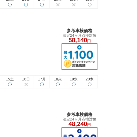
参考車検価格
法定24ヶ月点検対象
58,140
円
15土
16日
17月
18火
19水
20木
参考車検価格
法定24ヶ月点検対象
48,240
円