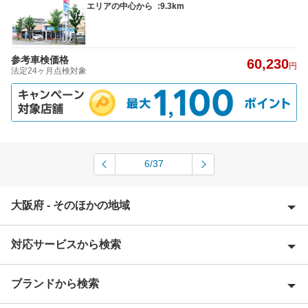
エリアの中心から
:9.3km
参考車検価格
60,230
円
法定24ヶ月点検対象
6/37
大阪府 - そのほかの地域
対応サービスから検索
泉大津市
泉佐野市
ブランドから検索
Award 受賞店
和泉市