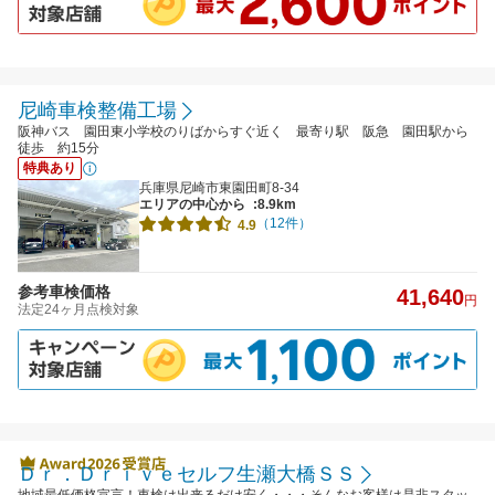
尼崎車検整備工場
阪神バス 園田東小学校のりばからすぐ近く 最寄り駅 阪急 園田駅から
徒歩 約15分
特典あり
兵庫県尼崎市東園田町8-34
エリアの中心から
:8.9km
（12件）
4.9
参考車検価格
41,640
円
法定24ヶ月点検対象
Ｄｒ．Ｄｒｉｖｅセルフ生瀬大橋ＳＳ