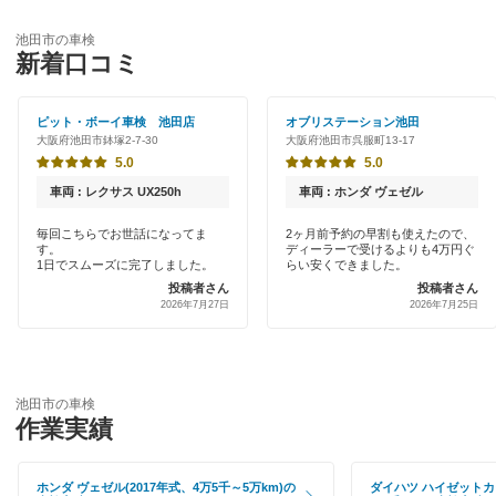
優良店
ENEOS
茨木市
池田市の車検
特典あり
新着口コミ
「車検の速太郎」
大阪狭山市
初めて来店割りあり
アップル車検
ピット・ボーイ車検 池田店
オブリステーション池田
貝塚市
大阪府池田市鉢塚2-7-30
大阪府池田市呉服町13-17
新車初回割りあり
オートバックス
5.0
5.0
柏原市
早割りあり
車両 : レクサス UX250h
車両 : ホンダ ヴェゼル
出光リテール車検
交野市
クレジットカードOK
毎回こちらでお世話になってま
2ヶ月前予約の早割も使えたので、
す。
ディーラーで受けるよりも4万円ぐ
宇佐美車検
門真市
1日でスムーズに完了しました。
らい安くできました。
土日祝OK
投稿者さん
投稿者さん
コスモの車検
河内長野市
2026年7月27日
2026年7月25日
代車あり
車検のコバック
岸和田市
引取り・納車あり
GTNET×カフェ車検
四條畷市
池田市の車検
輸入車OK
作業実績
キグナス車検
吹田市
ハイブリッド車OK
上原B-cle車検
摂津市
ホンダ ヴェゼル(2017年式、4万5千～5万km)の
ダイハツ ハイゼットカー