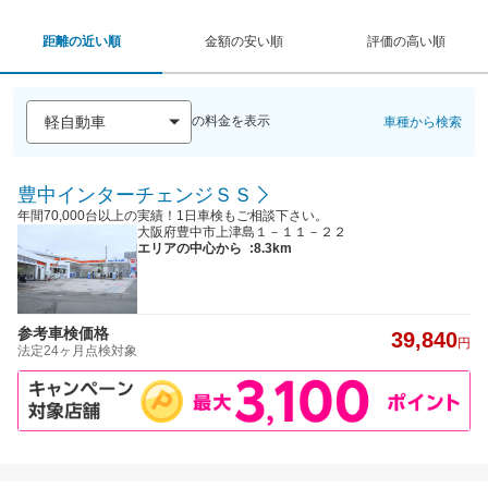
距離の近い順
金額の安い順
評価の高い順
の料金を表示
車種から検索
豊中インターチェンジＳＳ
年間70,000台以上の実績！1日車検もご相談下さい。
大阪府豊中市上津島１－１１－２２
エリアの中心から
:8.3km
参考車検価格
39,840
円
法定24ヶ月点検対象