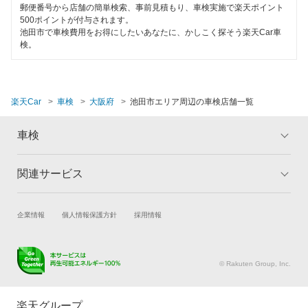
郵便番号から店舗の簡単検索、事前見積もり、車検実施で楽天ポイント
500ポイントが付与されます。
阪南市
池田市で車検費用をお得にしたいあなたに、かしこく探そう楽天Car車
検。
東大阪市
枚方市
楽天Car
車検
大阪府
池田市エリア周辺の車検店舗一覧
藤井寺市
車検
松原市
三島郡
関連サービス
トップ
マイページ
南河内郡
メリット
ご利用ガイド
試乗・商談
新車購入
企業情報
個人情報保護方針
採用情報
車検の基礎知識
キャンペーン一覧
箕面市
楽天Car車買取
車検予約
ランキング
よくある質問
守口市
キズ修理予約
洗車・コーティング予約
© Rakuten Group, Inc.
メンテナンス管理
タイヤ・パーツ購入
八尾市
タイヤ交換サービス
楽天Car マガジン
楽天グループ