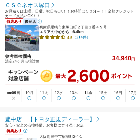
ＣＳＣネオス塚口
お見積りは土曜、日曜、祝日もOK！！お時間は５０分～！！全額クレジット
カード支払いOK！！
特典あり
優良店
兵庫県尼崎市東塚口町２丁目３番４９号
エリアの中心から
:8.4km
（214件）
4.5
参考車検価格
34,940
円
法定24ヶ月点検対象
09日
10月
11火
12水
13木
14金
15土
16日
17月
08/
豊中店 【トヨタ正規ディーラー】
安心・安全の点検整備。お客様に寄り添うお店
特典あり
大阪府豊中市稲津町2-4-1