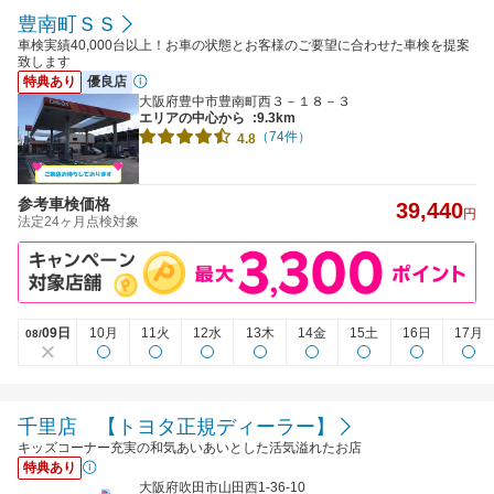
豊南町ＳＳ
車検実績40,000台以上！お車の状態とお客様のご要望に合わせた車検を提案
致します
特典あり
優良店
大阪府豊中市豊南町西３－１８－３
エリアの中心から
:9.3km
（74件）
4.8
参考車検価格
39,440
円
法定24ヶ月点検対象
09日
10月
11火
12水
13木
14金
15土
16日
17月
08/
千里店 【トヨタ正規ディーラー】
キッズコーナー充実の和気あいあいとした活気溢れたお店
特典あり
大阪府吹田市山田西1-36-10