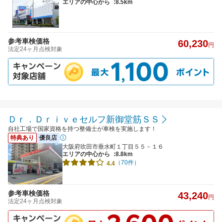
エリアの中心から
:8.5km
参考車検価格
60,230
円
法定24ヶ月点検対象
Ｄｒ．Ｄｒｉｖｅセルフ新御堂筋ＳＳ
自社工場で国家資格を持つ整備士が車検を実施します！
特典あり
優良店
大阪府吹田市垂水町１丁目５５－１６
エリアの中心から
:8.8km
（70件）
4.4
参考車検価格
43,240
円
法定24ヶ月点検対象