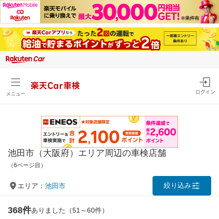
楽天Car車検
ログイン
メニュー
池田市（大阪府）エリア周辺の車検店舗
（6ページ目）
絞り込み
エリア：
池田市
368件
ありました（51～60件）