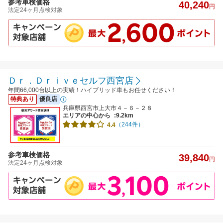
参考車検価格
40,240
円
法定24ヶ月点検対象
Ｄｒ．Ｄｒｉｖｅセルフ西宮店
年間66,000台以上の実績！ハイブリッド車もお任せください！
特典あり
優良店
兵庫県西宮市上大市４－６－２８
エリアの中心から
:9.2km
（244件）
4.4
参考車検価格
39,840
円
法定24ヶ月点検対象