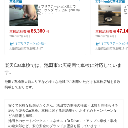
車検実績
万5千km)の車検実績
EV車OK
オブリステーション池田で
オ
ウルトラ車検
泉南郡
は、ホンダ ヴェゼル（2017年
は
式・・・・
ゼ
120分以内の車検
ホリデー車検
泉南市
1日車検
モリカワ車検
85,360
47,1
車検総額費用
円
車検総額費用
泉北郡
2026年7月26日
2026年7月26日
夜間受付
マッハ車検
オブリステーション池田
オブリステーション
大東市
大阪府池田市呉服町13-17
大阪府池田市呉服町13-1
整備保証
出光興産「らくらく安心車検」
高石市
1級整備士在籍
楽天Car車検では、
池田市
の広範囲で車検に対応していま
トヨタディーラー
高槻市
す。
コンピューター診断
エネフリ車検
豊中市
池田 / 石橋阪大前エリアなど様々な地域でご利用いただける車検店舗を多数
掲載しております。
安心WE！車検
閉じる
豊能郡
富田林市
閉じる
安くてお得な店舗がたくさん。池田市の車検の検索・比較と見積もり予
約なら楽天Car車検。車検に関する用語集や、おすすめキャンペーンな
寝屋川市
どの情報も満載。
池田市のオートバックス・エネオス（Dr.Drive）・アップル車検・車検
の速太郎など、安心安全のブランド加盟店も揃っています！
羽曳野市