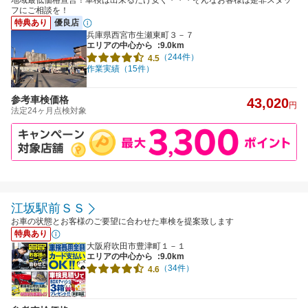
地域最低価格宣言！車検は出来るだけ安く・・・そんなお客様は是非スタッ
フにご相談を！
特典あり
優良店
兵庫県西宮市生瀬東町３－７
エリアの中心から
:9.0km
（244件）
4.5
作業実績（15件）
参考車検価格
43,020
円
法定24ヶ月点検対象
江坂駅前ＳＳ
お車の状態とお客様のご要望に合わせた車検を提案致します
特典あり
大阪府吹田市豊津町１－１
エリアの中心から
:9.0km
（34件）
4.6