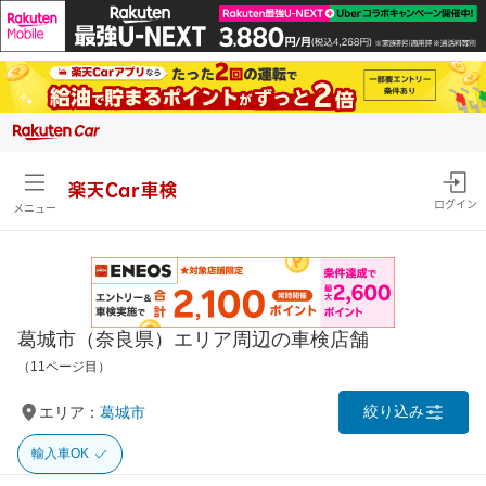
楽天Car車検
ログイン
メニュー
葛城市（奈良県）エリア周辺の車検店舗
（11ページ目）
絞り込み
エリア：
葛城市
輸入車OK