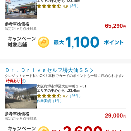
エリアの中心から
:23.1km
（3件）
4.9
参考車検価格
65,290
円
法定24ヶ月点検対象
Ｄｒ．Ｄｒｉｖｅセルフ堺大仙ＳＳ
クレジットカード払いOK！車検でカードのポイントも一緒に貯められます♪
特典あり
大阪府堺市堺区大仙中町１－31
エリアの中心から
:23.4km
（26件）
4.7
作業実績（1件）
参考車検価格
29,000
円
法定24ヶ月点検対象