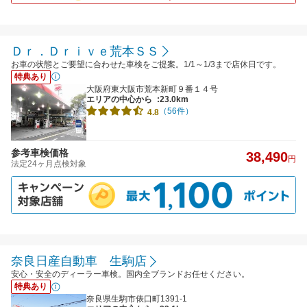
Ｄｒ．Ｄｒｉｖｅ荒本ＳＳ
お車の状態とご要望に合わせた車検をご提案。1/1～1/3まで店休日です。
特典あり
大阪府東大阪市荒本新町９番１４号
エリアの中心から
:23.0km
（56件）
4.8
参考車検価格
38,490
円
法定24ヶ月点検対象
奈良日産自動車 生駒店
安心・安全のディーラー車検。国内全ブランドお任せください。
特典あり
奈良県生駒市俵口町1391-1