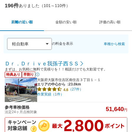
196件
ありました（101～110件）
距離の近い順
金額の安い順
評価の高い順
の料金を表示
車種から検索
Ｄｒ．Ｄｒｉｖｅ我孫子西ＳＳ
まずは、お気軽に無料で見積りを！！相談だけでも大歓迎です。
特典あり
早割り
大阪府大阪市住吉区南住吉３丁目１－１
エリアの中心から
:23.0km
（27件）
4.6
作業実績（1件）
参考車検価格
51,640
円
法定24ヶ月点検対象