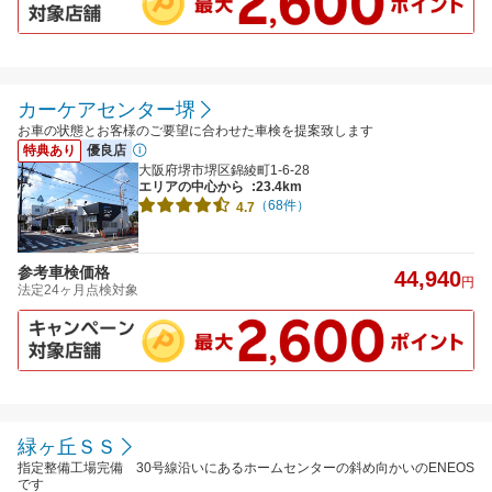
カーケアセンター堺
お車の状態とお客様のご要望に合わせた車検を提案致します
特典あり
優良店
大阪府堺市堺区錦綾町1-6-28
エリアの中心から
:23.4km
（68件）
4.7
参考車検価格
44,940
円
法定24ヶ月点検対象
緑ヶ丘ＳＳ
指定整備工場完備 30号線沿いにあるホームセンターの斜め向かいのENEOS
です