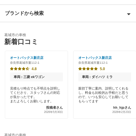
生駒市
ブランドから検索
Award 受賞店
宇陀郡
優良店
ENEOS
宇陀市
葛城市の車検
特典あり
新着口コミ
「車検の速太郎」
香芝市
初めて来店割りあり
アップル車検
オートバックス新庄店
オートバックス新庄店
橿原市
奈良県葛城市薑112-1
奈良県葛城市薑112-1
新車初回割りあり
オートバックス
4.8
5.0
北葛城郡
早割りあり
車両 : 三菱 ekワゴン
車両 : ダイハツ ミラ
チャレンジ車検
五條市
クレジットカードOK
見積もり時点でも不明点を説明し
親切丁寧に案内、説明してくれる
てくださり、スタッフさんの対応
し、料金も比較的お手軽だと思う
出光リテール車検
御所市
が良かったです。
ので、いつも安心してお願いして
土日祝OK
またよろしくお願いします。
もらってます
伊藤忠エネクス
投稿者さん
hh_hjpさん
桜井市
2026年5月30日
2026年2月23日
代車あり
コスモの車検
磯城郡
引取り・納車あり
車検のコバック
高市郡
葛城市の車検