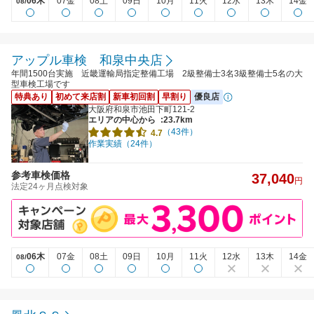
06木
07金
08土
09日
10月
11火
12水
13木
14金
08/
アップル車検 和泉中央店
年間1500台実施 近畿運輸局指定整備工場 2級整備士3名3級整備士5名の大
型車検工場です
特典あり
初めて来店割
新車初回割
早割り
優良店
大阪府和泉市池田下町121-2
エリアの中心から
:23.7km
（43件）
4.7
作業実績（24件）
参考車検価格
37,040
円
法定24ヶ月点検対象
06木
07金
08土
09日
10月
11火
12水
13木
14金
08/