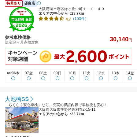
特典あり
優良店
大阪府堺市堺区緑ヶ丘中町１－１－４０
エリアの中心から
:23.7km
（153件）
4.7
参考車検価格
30,140
円
法定24ヶ月点検対象
06木
07金
08土
09日
10月
11火
12水
13木
14金
08/
大池橋SS
「らくらく安心車検」なら、充実の保証内容で車検後も安心！
大阪府大阪市生野区舎利寺2-15-11
エリアの中心から
:23.7km