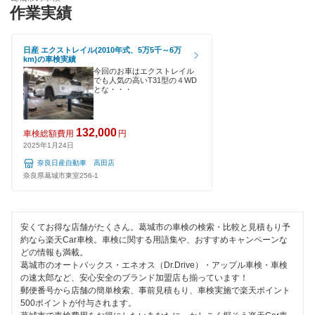
輸入車OK
作業実績
キグナス車検
天理市
ハイブリッド車OK
上原B-cle車検
奈良市
日産 エクストレイル(2010年式、5万5千～6万
km)の車検実績
EV車OK
今回のお車はエクストレイル
ホリデー車検
大和郡山市
でも人気の高いT31型の４WD
とな・・・
120分以内の車検
出光興産「らくらく安心車検」
大和高田市
1日車検
安心WE！車検
132,000
車検総額費用
円
山辺郡
2025年1月24日
夜間受付
奈良日産自動車 高田店
吉野郡
閉じる
奈良県葛城市東室256-1
整備保証
1級整備士在籍
閉じる
安くてお得な店舗がたくさん。葛城市の車検の検索・比較と見積もり予
コンピューター診断
約なら楽天Car車検。車検に関する用語集や、おすすめキャンペーンな
どの情報も満載。
葛城市のオートバックス・エネオス（Dr.Drive）・アップル車検・車検
閉じる
の速太郎など、安心安全のブランド加盟店も揃っています！
郵便番号から店舗の簡単検索、事前見積もり、車検実施で楽天ポイント
500ポイントが付与されます。