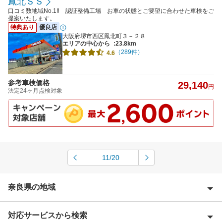
鳳北ＳＳ
口コミ数地域No.1‼ 認証整備工場 お車の状態とご要望に合わせた車検をご
提案いたします。
特典あり
優良店
大阪府堺市西区鳳北町３－２８
エリアの中心から
:23.8km
（289件）
4.6
参考車検価格
29,140
円
法定24ヶ月点検対象
11/20
奈良県の地域
対応サービスから検索
生駒郡