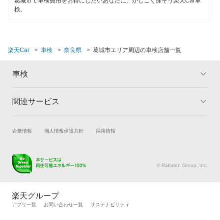
葛城市で車検費用をお得にしたいあなたに、かしこく探そう楽天Car車
検。
楽天Car
車検
奈良県
葛城市エリア周辺の車検店舗一覧
車検
関連サービス
トップ
マイページ
メリット
ご利用ガイド
試乗・商談
新車購入
企業情報
個人情報保護方針
採用情報
車検の基礎知識
キャンペーン一覧
楽天Car車買取
車検予約
ランキング
よくある質問
キズ修理予約
洗車・コーティング予約
© Rakuten Group, Inc.
メンテナンス管理
タイヤ・パーツ購入
タイヤ交換サービス
楽天Car マガジン
楽天グループ
自動車カタログ
自動車保険
アプリ一覧
お問い合わせ一覧
サステナビリティ
楽天マイカー割