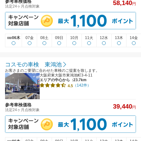
参考車検価格
58,140
円
法定24ヶ月点検対象
06木
07金
08土
09日
10月
11火
12水
13木
14金
08/
コスモの車検 東鴻池
お客さまのご要望に合わせた車検のご提案を致します。
大阪府東大阪市東鴻池町3-4-11
エリアの中心から
:23.7km
（142件）
4.5
参考車検価格
39,440
円
法定24ヶ月点検対象