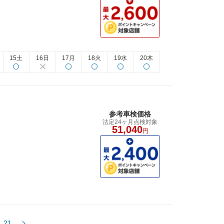
15土
16日
17月
18火
19水
20木
参考車検価格
法定24ヶ月点検対象
51,040
円
21