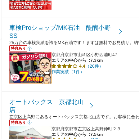
車検Proショップ/MK石油 醍醐小野
SS
25万台の車検実績を誇るMK石油です！まずは無料でお見積り。
特典あり
京都府京都市山科区小野西浦町47
エリアの中心から
:7.3km
（26件）
4.4
作業実績（1件）
オートバックス 京都北山
店
左京区上高野にあるオートバックス京都北山店です。お客様に合
特典あり
京都府京都市左京区上高野仲町２３
エリアの中心から
:7.5km