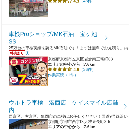
（43件）
4.3
車検Proショップ/MK石油 宝ヶ池
SS
25万台の車検実績を誇るMK石油です！まずは無料でお見積り。
特典あり
京都府京都市左京区岩倉南三宅町63
エリアの中心から
:7.6km
（36件）
4.5
作業実績（1件）
ウルトラ車検 洛西店 ケイスマイル店舗
内
西京区、右京区、亀岡市の車検はお任せください！国道9号線沿い
京都府京都市西京区大枝東長町3-5
エリアの中心から
:7.6km