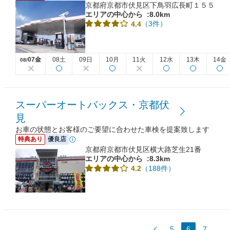
京都府京都市伏見区下鳥羽広長町１５５
エリアの中心から
:8.0km
（3件）
4.4
07金
08土
09日
10月
11火
12水
13木
14金
08/
スーパーオートバックス・京都伏
見
お車の状態とお客様のご要望に合わせた車検を提案致します
特典あり
優良店
京都府京都市伏見区横大路芝生21番
エリアの中心から
:8.3km
（188件）
4.2
5
6
7
...