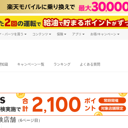
ヤ・パーツを買う
コンテンツ
保険
アプリ
お得/キャンペーン
楽天Carマガジン
キャンペーン
タイヤ・パーツ購入
自動車保険
楽天Carアプリ
自動車カタログ
タイヤ交換サービス
楽天マイカー
グ予約
礎知識
キャンペーン一覧
ランキング
よくある質問
検店舗
（6ページ目）