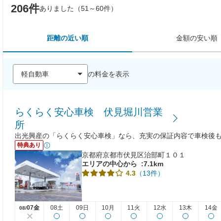
206件
ありました（51～60件）
距離の近い順
金額の安い順
の料金を表示
らくらく安心車検 伏見堀川営業
所
出光興産の「らくらく安心車検」なら、充実の保証内容で車検後
特典あり
京都府京都市伏見区治部町１０１
エリアの中心から
:7.1km
（13件）
4.3
07金
08土
09日
10月
11火
12水
13木
14金
08/