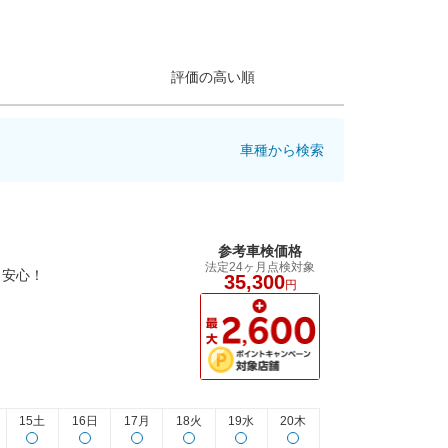
評価の高い順
車種から検索
参考車検価格
法定24ヶ月点検対象
も安心！
35,300
円
15土
16日
17月
18火
19水
20木