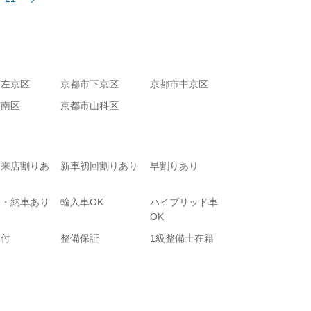
市左京区
京都市下京区
京都市中京区
市南区
京都市山科区
て来店割りあ
新車初回割りあり
早割りあり
り・納車あり
輸入車OK
ハイブリッド車
OK
受付
整備保証
1級整備士在籍