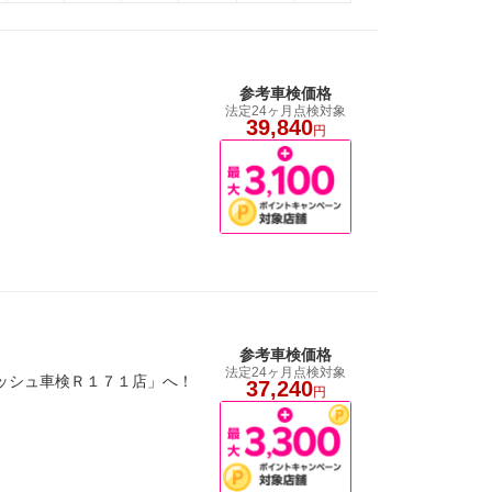
参考車検価格
法定24ヶ月点検対象
39,840
円
参考車検価格
法定24ヶ月点検対象
ダッシュ車検Ｒ１７１店」へ！
37,240
円