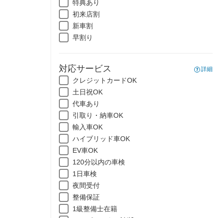
特典あり
初来店割
新車割
早割り
対応サービス
詳細
クレジットカードOK
土日祝OK
代車あり
引取り・納車OK
輸入車OK
ハイブリッド車OK
EV車OK
120分以内の車検
1日車検
夜間受付
整備保証
1級整備士在籍