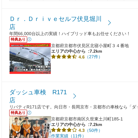
Ｄｒ．Ｄｒｉｖｅセルフ伏見堀川
店
年間66,000台以上の実績！ハイブリッド車もお任せください！
特典あり
京都府京都市伏見区北寝小屋町３４番地
エリアの中心から
:7.2km
（27件）
4.6
ダッシュ車検 R171
店
リバティR171店です。向日市・長岡京市・京都市の車検なら「
特典あり
京都府京都市南区久世東土川町185-1
エリアの中心から
:7.2km
（50件）
4.3
作業実績（11件）