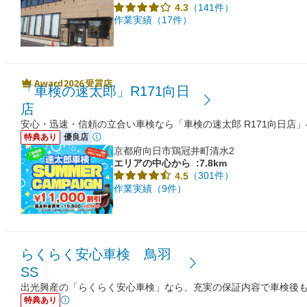
（141件）
4.3
作業実績（17件）
「車検の速太郎」R171向日
店
安心・迅速・信頼の立合い車検なら「車検の速太郎 R171向日店
特典あり
優良店
京都府向日市鶏冠井町清水2
エリアの中心から
:7.8km
（301件）
4.5
作業実績（9件）
らくらく安心車検 鳥羽
SS
出光興産の「らくらく安心車検」なら、充実の保証内容で車検後
特典あり