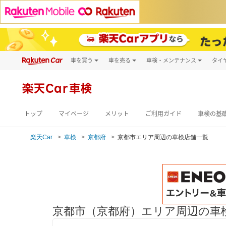
車を買う
車を売る
車検・メンテナンス
タイ
試乗・商談
楽天Car車買取
車検予約
キズ修理予約
新車
楽天Car車検
洗車・コーティン
メンテナンス管理
トップ
マイページ
メリット
ご利用ガイド
車検の基
楽天Car
車検
京都府
京都市エリア周辺の車検店舗一覧
京都市（京都府）エリア周辺の車