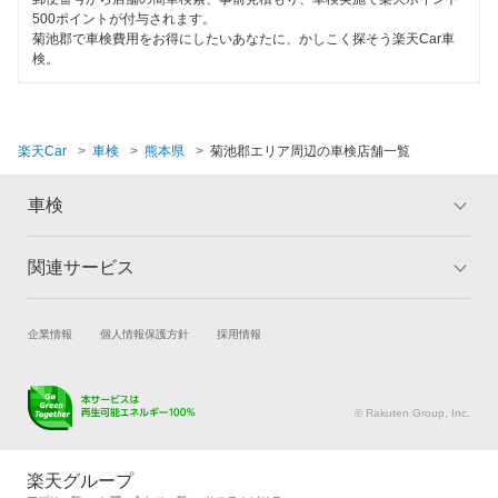
玉名郡
500ポイントが付与されます。
整備保証
菊池郡で車検費用をお得にしたいあなたに、かしこく探そう楽天Car車
玉名市
検。
コンピューター診断
人吉市
閉じる
水俣市
楽天Car
車検
熊本県
菊池郡エリア周辺の車検店舗一覧
八代郡
車検
八代市
関連サービス
トップ
マイページ
山鹿市
メリット
ご利用ガイド
試乗・商談
新車購入
企業情報
個人情報保護方針
採用情報
車検の基礎知識
キャンペーン一覧
閉じる
楽天Car車買取
車検予約
ランキング
よくある質問
キズ修理予約
洗車・コーティング予約
© Rakuten Group, Inc.
メンテナンス管理
タイヤ・パーツ購入
タイヤ交換サービス
楽天Car マガジン
楽天グループ