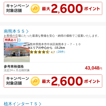
南熊本ＳＳ
お客様の立場にたった最適な整備を安心・納得の価格でご提案いたします。
特典あり
熊本県熊本市中央区南熊本２－７－１０
エリアの中心から
:15.2km
（28件）
4.7
参考車検価格
43,048
円
法定24ヶ月点検対象
植木インターＴＳ