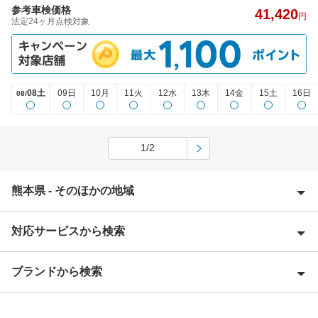
参考車検価格
41,420
円
法定24ヶ月点検対象
08土
09日
10月
11火
12水
13木
14金
15土
16日
08/
1/2
熊本県 - そのほかの地域
対応サービスから検索
葦北郡
阿蘇郡
ブランドから検索
Award 受賞店
阿蘇市
優良店
ENEOS