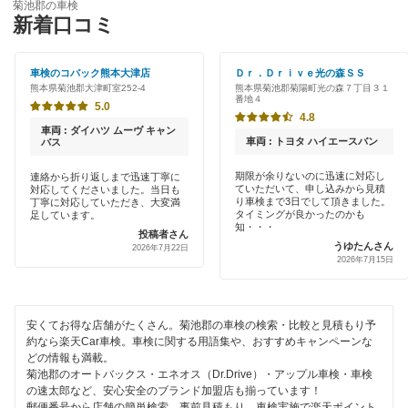
天草郡
菊池郡の車検
特典あり
新着口コミ
南国あんしん車検
天草市
クレジットカードOK
車検のコバック熊本大津店
Ｄｒ．Ｄｒｉｖｅ光の森ＳＳ
荒尾市
閉じる
熊本県菊池郡大津町室252-4
熊本県菊池郡菊陽町光の森７丁目３１
土日祝OK
番地４
5.0
宇城市
4.8
代車あり
車両 : ダイハツ ムーヴ キャン
車両 : トヨタ ハイエースバン
バス
宇土市
引取り・納車あり
期限が余りないのに迅速に対応し
連絡から折り返しまで迅速丁寧に
上天草市
ていただいて、申し込みから見積
対応してくださいました。当日も
輸入車OK
り車検まで3日でして頂きました。
丁寧に対応していただき、大変満
タイミングが良かったのかも
足しています。
上益城郡
知・・・
投稿者さん
ハイブリッド車OK
うゆたんさん
2026年7月22日
2026年7月15日
菊池市
EV車OK
球磨郡
120分以内の車検
安くてお得な店舗がたくさん。菊池郡の車検の検索・比較と見積もり予
合志市
約なら楽天Car車検。車検に関する用語集や、おすすめキャンペーンな
1日車検
どの情報も満載。
下益城郡
菊池郡のオートバックス・エネオス（Dr.Drive）・アップル車検・車検
夜間受付
の速太郎など、安心安全のブランド加盟店も揃っています！
郵便番号から店舗の簡単検索、事前見積もり、車検実施で楽天ポイント