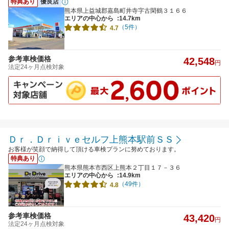
特典あり
優良店
熊本県上益城郡嘉島町井寺字古閑鶴３１６６
エリアの中心から
:14.7km
（5件）
4.7
参考車検価格
42,548
円
法定24ヶ月点検対象
Ｄｒ．Ｄｒｉｖｅセルフ上熊本駅前ＳＳ
お客様が笑顔で納得して頂ける車検プランに努めております。
特典あり
熊本県熊本市西区上熊本２丁目１７－３６
エリアの中心から
:14.9km
（49件）
4.8
参考車検価格
43,420
円
法定24ヶ月点検対象