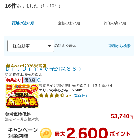
16件
ありました（1～10件）
距離の近い順
金額の安い順
評価の高い順
の料金を表示
車種から検索
Ｄｒ．Ｄｒｉｖｅ光の森ＳＳ
指定整備工場光の森店
特典あり
優良店
熊本県菊池郡菊陽町光の森７丁目３１番地４
エリアの中心から
:5.5km
（222件）
4.5
参考車検価格
53,740
円
法定24ヶ月点検対象