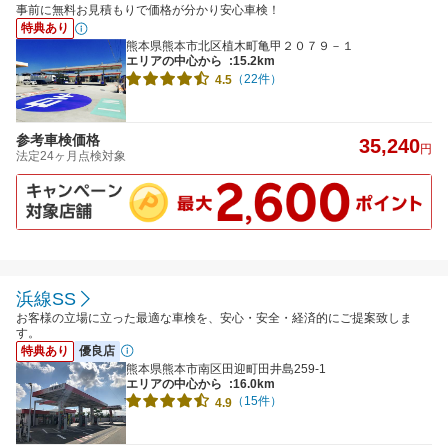
事前に無料お見積もりで価格が分かり安心車検！
特典あり
熊本県熊本市北区植木町亀甲２０７９－１
エリアの中心から
:15.2km
（22件）
4.5
参考車検価格
35,240
円
法定24ヶ月点検対象
浜線SS
お客様の立場に立った最適な車検を、安心・安全・経済的にご提案致しま
す。
特典あり
優良店
熊本県熊本市南区田迎町田井島259-1
エリアの中心から
:16.0km
（15件）
4.9