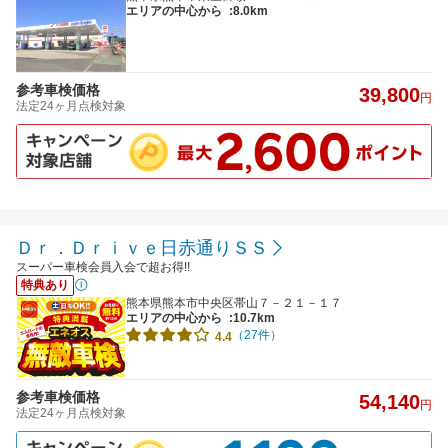
エリアの中心から
:8.0km
参考車検価格
39,800
円
法定24ヶ月点検対象
Ｄｒ．Ｄｒｉｖｅ日赤通りＳＳ
スーパー車検会員入会で超お得!!
特典あり
熊本県熊本市中央区帯山７－２１－１７
エリアの中心から
:10.7km
（27件）
4.4
参考車検価格
54,140
円
法定24ヶ月点検対象