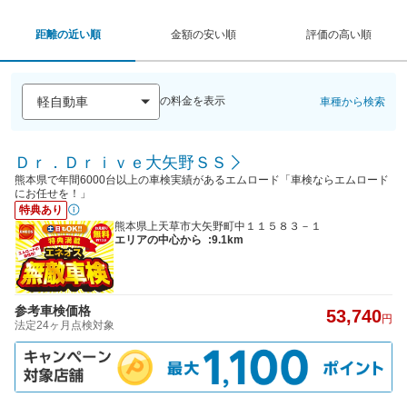
距離の近い順
金額の安い順
評価の高い順
の料金を表示
車種から検索
Ｄｒ．Ｄｒｉｖｅ大矢野ＳＳ
熊本県で年間6000台以上の車検実績があるエムロード「車検ならエムロード
にお任せを！」
特典あり
熊本県上天草市大矢野町中１１５８３－１
エリアの中心から
:9.1km
参考車検価格
53,740
円
法定24ヶ月点検対象