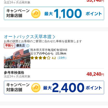
円
法定24ヶ月点検対象
オートバックス天草本渡
お車の状態とお客様のご要望に合わせた車検を提案致します
早割り
優良店
熊本県天草市亀場町食場948
エリアの中心から
:21.9km
（19件）
4.2
参考車検価格
48,240
円
法定24ヶ月点検対象