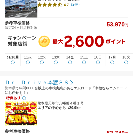
（2件）
4.7
参考車検価格
53,970
円
法定24ヶ月点検対象
10月
11火
12水
13木
14金
15土
16日
17月
18火
08/
Ｄｒ．Ｄｒｉｖｅ本渡ＳＳ
熊本県で年間6000台以上の車検実績があるエムロード「車検ならエムロード
にお任せを！」
特典あり
熊本県天草市八幡町４番１号
エリアの中心から
:20.9km
参考車検価格
53,740