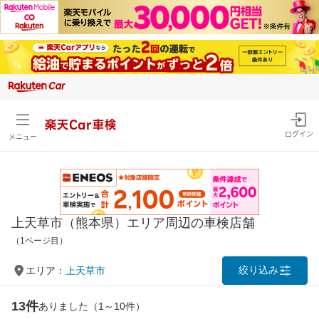
楽天Car車検
ログイン
メニュー
上天草市（熊本県）エリア周辺の車検店舗
（1ページ目）
絞り込み
エリア：
上天草市
13件
ありました（1～10件）