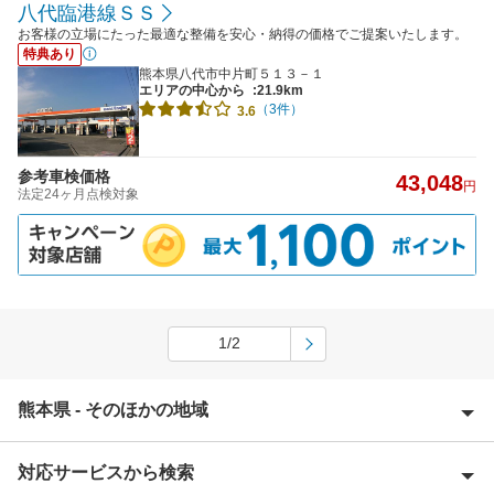
八代臨港線ＳＳ
お客様の立場にたった最適な整備を安心・納得の価格でご提案いたします。
特典あり
熊本県八代市中片町５１３－１
エリアの中心から
:21.9km
（3件）
3.6
参考車検価格
43,048
円
法定24ヶ月点検対象
1/2
熊本県 - そのほかの地域
対応サービスから検索
葦北郡