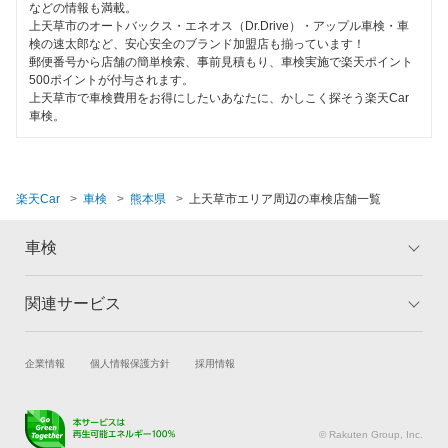
ハイブリッド車OK
などの情報も満載。
合志市
上天草市のオートバックス・エネオス（Dr.Drive）・アップル車検・車
EV車OK
検の速太郎など、安心安全のブランド加盟店も揃っています！
郵便番号から店舗の簡単検索、事前見積もり、車検実施で楽天ポイント
下益城郡
500ポイントが付与されます。
120分以内の車検
上天草市で車検費用をお得にしたいあなたに、かしこく探そう楽天Car
玉名郡
車検。
1日車検
玉名市
夜間受付
人吉市
楽天Car
車検
熊本県
上天草市エリア周辺の車検店舗一覧
整備保証
水俣市
コンピューター診断
車検
八代郡
関連サービス
閉じる
トップ
マイページ
八代市
メリット
ご利用ガイド
山鹿市
試乗・商談
新車購入
企業情報
個人情報保護方針
採用情報
車検の基礎知識
キャンペーン一覧
楽天Car車買取
車検予約
ランキング
よくある質問
閉じる
キズ修理予約
洗車・コーティング予約
© Rakuten Group, Inc.