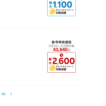
参考車検価格
法定24ヶ月点検対象
43,640
円
46