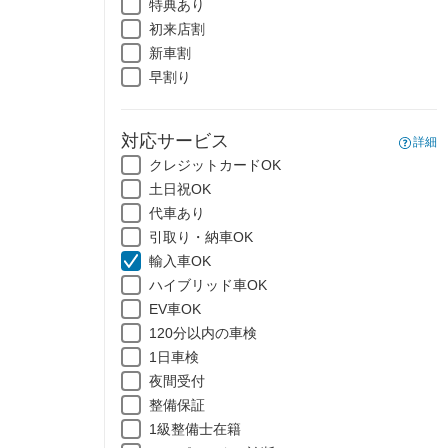
特典あり
初来店割
新車割
早割り
対応サービス
詳細
クレジットカードOK
土日祝OK
代車あり
引取り・納車OK
輸入車OK
ハイブリッド車OK
EV車OK
120分以内の車検
1日車検
夜間受付
整備保証
1級整備士在籍