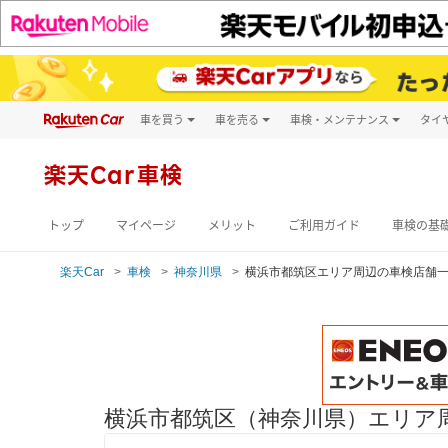
車を買う
車を売る
車検・メンテナンス
タイ
試乗・商談
楽天Car車買取
車検予約
キズ修理予約
新車
楽天Car車検
洗車・コーティン
メンテナンス管理
トップ
マイページ
メリット
ご利用ガイド
車検の基
楽天Car
車検
神奈川県
横浜市都筑区エリア周辺の車検店舗
横浜市都筑区（神奈川県）エリア