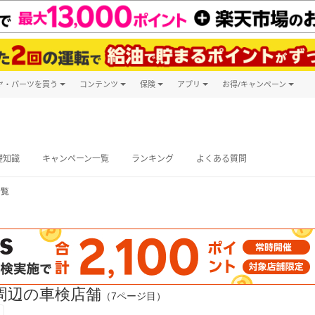
ヤ・パーツを買う
コンテンツ
保険
アプリ
お得/キャンペーン
楽天Carマガジン
キャンペーン
タイヤ・パーツ購入
自動車保険
楽天Carアプリ
自動車カタログ
タイヤ交換サービス
楽天マイカー
グ予約
礎知識
キャンペーン一覧
ランキング
よくある質問
一覧
周辺の車検店舗
（7ページ目）