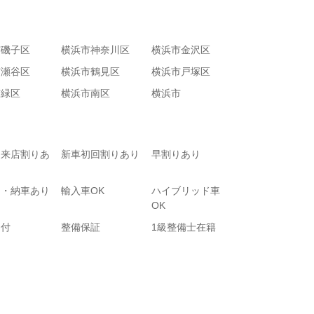
市磯子区
横浜市神奈川区
横浜市金沢区
市瀬谷区
横浜市鶴見区
横浜市戸塚区
市緑区
横浜市南区
横浜市
て来店割りあ
新車初回割りあり
早割りあり
り・納車あり
輸入車OK
ハイブリッド車
OK
受付
整備保証
1級整備士在籍