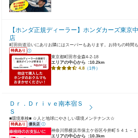
【ホンダ正規ディーラー】ホンダカーズ東京中
店
町田街道沿いにありお隣にはスーパーもあります。お待ちの時間
特典あり
東京都町田市金森4-2-18
エリアの中心から
:10.2km
（1件）
4.8
Ｄｒ．Ｄｒｉｖｅ南本宿Ｓ
Ｓ
■環境車検■ ☆人と地球にやさしい環境メンテナンス☆
特典あり
優良店
神奈川県横浜市保土ケ谷区今井町５４１－１
エリアの中心から
:10.3km