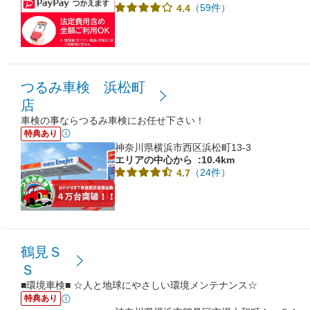
（59件）
4.4
つるみ車検 浜松町
店
車検の事ならつるみ車検にお任せ下さい！
特典あり
神奈川県横浜市西区浜松町13-3
エリアの中心から
:10.4km
（24件）
4.7
鶴見Ｓ
Ｓ
■環境車検■ ☆人と地球にやさしい環境メンテナンス☆
特典あり