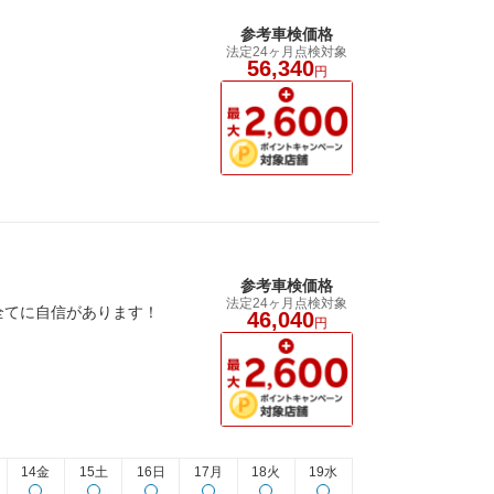
参考車検価格
法定24ヶ月点検対象
56,340
円
参考車検価格
法定24ヶ月点検対象
全てに自信があります！
46,040
円
14金
15土
16日
17月
18火
19水