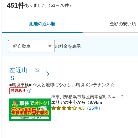
451件
ありました（61～70件）
距離の近い順
金額の安い順
の料金を表示
左近山 Ｓ
Ｓ
■環境車検■ ☆人と地球にやさしい環境メンテナンス☆
特典あり
神奈川県横浜市旭区南本宿町３４－２
エリアの中心から
:9.9km
（25件）
4.3