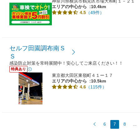
神奈川県横浜市鶴見区市場大和町１－２１
エリアの中心から
:10.4km
（49件）
4.5
セルフ田園調布南Ｓ
Ｓ
感染防止対策を常時展開中！安心してご来店ください！！
特典あり
東京都大田区東嶺町４１ー１７
エリアの中心から
:10.5km
（115件）
4.6
6
7
8
...