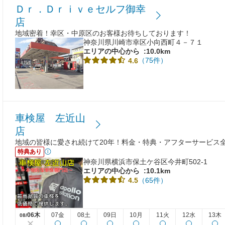
Ｄｒ．Ｄｒｉｖｅセルフ御幸
店
地域密着！幸区・中原区のお客様お待ちしております！
神奈川県川崎市幸区小向西町４－７１
エリアの中心から
:10.0km
（75件）
4.6
車検屋 左近山
店
地域の皆様に愛され続けて20年！料金・特典・アフターサービス
特典あり
神奈川県横浜市保土ケ谷区今井町502-1
エリアの中心から
:10.1km
（65件）
4.5
06木
07金
08土
09日
10月
11火
12水
13木
08/