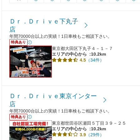
Ｄｒ．Ｄｒｉｖｅ下丸子
店
年間70000台以上の実績！1日車検もご相談下さい。
特典あり
東京都大田区下丸子４－１－７
エリアの中心から
:10.2km
（34件）
4.5
Ｄｒ．Ｄｒｉｖｅ東京インター
店
年間70000台以上の実績！1日車検もご相談下さい。
特典あり
東京都世田谷区瀬田５丁目３９－２５
エリアの中心から
:10.2km
（29件）
3.9