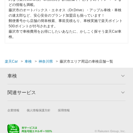
どの情報も満載。
藤沢市のオートバックス・エネオス（Dr.Drive）・アップル車検・車検
の速太郎など、安心安全のブランド加盟店も揃っています！
郵便番号から店舗の簡単検索、事前見積もり、車検実施で楽天ポイント
500ポイントが付与されます。
藤沢市で車検費用をお得にしたいあなたに、かしこく探そう楽天Car車
検。
楽天Car
車検
神奈川県
藤沢市エリア周辺の車検店舗一覧
車検
関連サービス
トップ
マイページ
メリット
ご利用ガイド
試乗・商談
新車購入
企業情報
個人情報保護方針
採用情報
車検の基礎知識
キャンペーン一覧
楽天Car車買取
車検予約
ランキング
よくある質問
キズ修理予約
洗車・コーティング予約
© Rakuten Group, Inc.