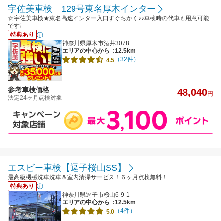
宇佐美車検 129号東名厚木インター
☆宇佐美車検★東名高速インター入口すぐちかく♪♪車検時の代車も用意可能
です❕
特典あり
神奈川県厚木市酒井3078
エリアの中心から
:12.5km
（32件）
4.5
参考車検価格
48,040
円
法定24ヶ月点検対象
エスビー車検【逗子桜山SS】
最高級機械洗車洗車＆室内清掃サービス！６ヶ月点検無料！
特典あり
神奈川県逗子市桜山6-9-1
エリアの中心から
:12.5km
（4件）
5.0