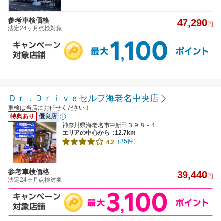
参考車検価格
47,290
円
法定24ヶ月点検対象
Ｄｒ．Ｄｒｉｖｅセルフ海老名中央店
車検は当店にお任せください！
特典あり
優良店
神奈川県海老名市中新田３９８－１
エリアの中心から
:12.7km
（35件）
4.2
参考車検価格
39,440
円
法定24ヶ月点検対象