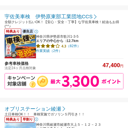
宇佐美車検 伊勢原東部工業団地CCS
全額クレジット払いOK！【安心・安全・丁寧】な宇佐美車検！給油もお得
(^^♪
特典あり
優良店
神奈川県伊勢原市歌川1-3-5
エリアの中心から
:12.7km
（82件）
4.3
作業実績（2件）
参考車検価格
47,400
円
法定24ヶ月点検対象
オブリステーション綾瀬
土日車検OK！！ 車検実施でガソリン５円引き！！
特典あり
早割り
神奈川県綾瀬市綾瀬市大上５－１２－２３