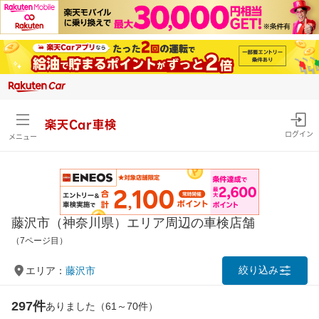
楽天Car車検
ログイン
メニュー
藤沢市（神奈川県）エリア周辺の車検店舗
（7ページ目）
絞り込み
エリア：
藤沢市
297件
ありました（61～70件）