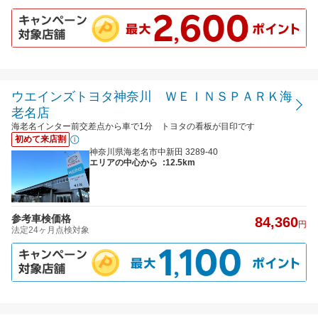
ウエインズトヨタ神奈川 ＷＥＩＮＳＰＡＲＫ海
老名店
海老名インター前交差点から車で1分 トヨタの看板が目印です
初めて来店割
神奈川県海老名市中新⽥ 3289-40
エリアの中心から
:12.5km
参考車検価格
84,360
円
法定24ヶ月点検対象