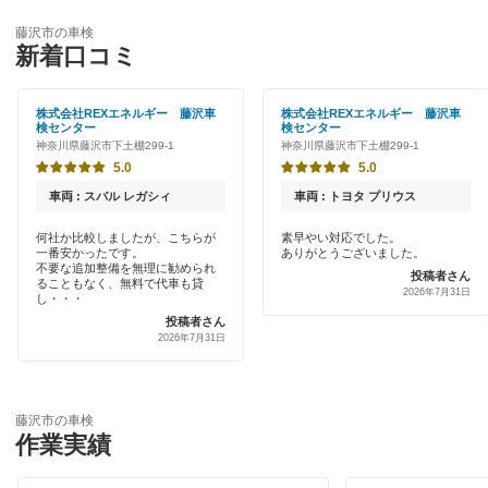
優良店
ENEOS
厚木市
藤沢市の車検
特典あり
新着口コミ
「車検の速太郎」
綾瀬市
初めて来店割りあり
アップル車検
株式会社REXエネルギー 藤沢車
株式会社REXエネルギー 藤沢車
伊勢原市
検センター
検センター
新車初回割りあり
神奈川県藤沢市下土棚299-1
神奈川県藤沢市下土棚299-1
オートバックス
海老名市
5.0
5.0
早割りあり
中部自動車販売（チューブ＆BCN）
車両 : スバル レガシィ
車両 : トヨタ プリウス
小田原市
クレジットカードOK
何社か比較しましたが、こちらが
素早やい対応でした。
車検館
鎌倉市
一番安かったです。
ありがとうございました。
土日祝OK
不要な追加整備を無理に勧められ
投稿者さん
ることもなく、無料で代車も貸
出光リテール車検
2026年7月31日
高座郡
し・・・
代車あり
投稿者さん
伊藤忠エネクス
座間市
2026年7月31日
引取り・納車あり
宇佐美車検
逗子市
輸入車OK
コスモの車検
藤沢市の車検
茅ヶ崎市
作業実績
ハイブリッド車OK
車検のコバック
中郡