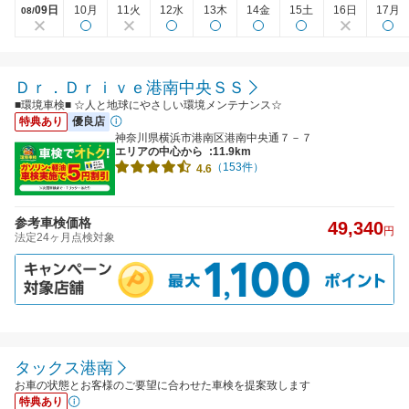
09日
10月
11火
12水
13木
14金
15土
16日
17月
08/
Ｄｒ．Ｄｒｉｖｅ港南中央ＳＳ
■環境車検■ ☆人と地球にやさしい環境メンテナンス☆
特典あり
優良店
神奈川県横浜市港南区港南中央通７－７
エリアの中心から
:11.9km
（153件）
4.6
参考車検価格
49,340
円
法定24ヶ月点検対象
タックス港南
お車の状態とお客様のご要望に合わせた車検を提案致します
特典あり