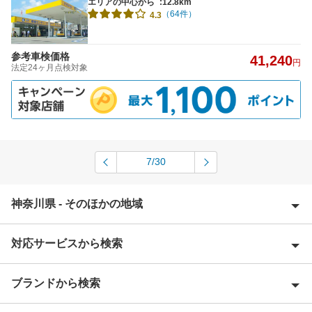
エリアの中心から
:12.8km
（64件）
4.3
参考車検価格
41,240
円
法定24ヶ月点検対象
7/30
神奈川県 - そのほかの地域
対応サービスから検索
愛甲郡
足柄上郡
ブランドから検索
Award 受賞店
足柄下郡