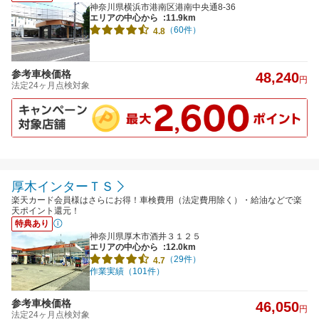
神奈川県横浜市港南区港南中央通8-36
エリアの中心から
:11.9km
（60件）
4.8
参考車検価格
48,240
円
法定24ヶ月点検対象
厚木インターＴＳ
楽天カード会員様はさらにお得！車検費用（法定費用除く）・給油などで楽
天ポイント還元！
特典あり
神奈川県厚木市酒井３１２５
エリアの中心から
:12.0km
（29件）
4.7
作業実績（101件）
参考車検価格
46,050
円
法定24ヶ月点検対象