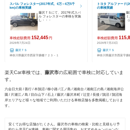
EV車OK
スバル フォレスター(2017年式、6万～6万5千
トヨタ アルファード(20
ミタニ車検
km)の車検実績
の車検実績
秦野市
120分以内の車検
藤沢ＴＳにて、2017年式スバ
藤
ル フォレスターの車検を実施
ミ
GTNET×カフェ車検
平塚市
し・・・
（
1日車検
キグナス車検
三浦郡
夜間受付
152,445
115,
車検総額費用
円
車検総額費用
マッハ車検
2026年7月24日
2026年7月23日
三浦市
整備保証
藤沢ＴＳ
藤沢ＴＳ
オートビークル車検
南足柄市
神奈川県藤沢市西富字膳棚７２３－１
神奈川県藤沢市西富字膳
1級整備士在籍
出光興産「らくらく安心車検」
大和市
楽天Car車検では、
藤沢市
の広範囲で車検に対応していま
コンピューター診断
トヨタディーラー
す。
横須賀市
ベアーズ車検
閉じる
六会日大前 / 善行 / 本鵠沼 / 柳小路 / 江ノ島 / 湘南台 / 湘南江の島 / 湘南海岸公
園 / 片瀬江ノ島 / 目白山下 / 石上 / 藤沢 / 藤沢本町 / 辻堂 / 長後 / 鵠沼 / 鵠沼海
閉じる
岸エリアなど様々な地域でご利用いただける車検店舗を多数掲載しておりま
安心WE！車検
す。
閉じる
安くてお得な店舗がたくさん。藤沢市の車検の検索・比較と見積もり予
約なら楽天Car車検。車検に関する用語集や、おすすめキャンペーンな