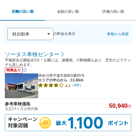
距離の近い順
金額の安い順
評価の高い順
の料金を表示
車種から検索
ソータス車検センター
平塚総合公園徒歩2分！公園には、遊園地、小動物園もあり、芝生の上でラン
チも楽しめます。
特典あり
神奈川県平塚市新町6番85号
エリアの中心から
:11.8km
（9件）
4.3
参考車検価格
50,940
円
法定24ヶ月点検対象