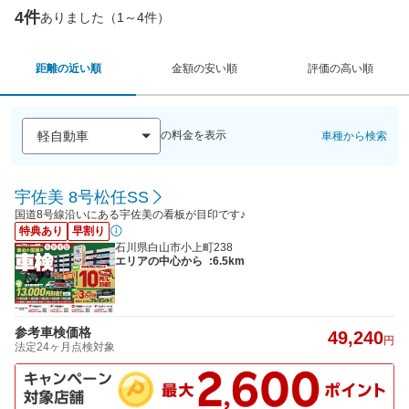
4件
ありました（1～4件）
距離の近い順
金額の安い順
評価の高い順
の料金を表示
車種から検索
宇佐美 8号松任SS
国道8号線沿いにある宇佐美の看板が目印です♪
特典あり
早割り
石川県白山市小上町238
エリアの中心から
:6.5km
参考車検価格
49,240
円
法定24ヶ月点検対象