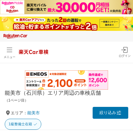
楽天Car車検
ログイン
メニュー
能美市（石川県）エリア周辺の車検店舗
（1ページ目）
絞り込み
エリア：
能美市
1級整備士在籍