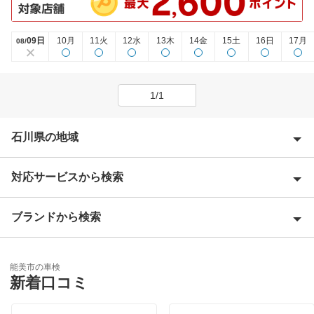
09日
10月
11火
12水
13木
14金
15土
16日
17月
08/
1/1
石川県の地域
対応サービスから検索
加賀市
鹿島郡
ブランドから検索
優良店
金沢市
特典あり
宇佐美車検
河北郡
能美市の車検
新車初回割りあり
新着口コミ
かほく市
閉じる
早割りあり