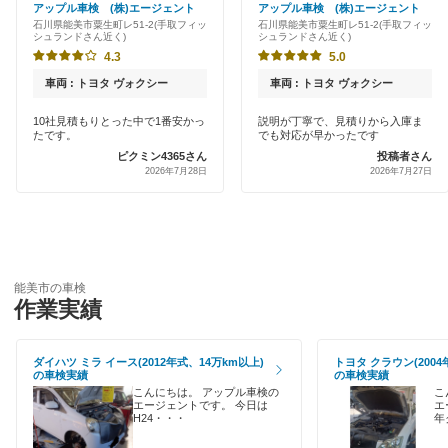
アップル車検 (株)エージェント
アップル車検 (株)エージェント
小松市
石川県能美市粟生町レ51-2(手取フィッ
石川県能美市粟生町レ51-2(手取フィッ
クレジットカードOK
シュランドさん近く)
シュランドさん近く)
珠洲市
4.3
5.0
土日祝OK
車両 : トヨタ ヴォクシー
車両 : トヨタ ヴォクシー
七尾市
代車あり
10社見積もりとった中で1番安かっ
説明が丁寧で、見積りから入庫ま
野々市市
たです。
でも対応が早かったです
ハイブリッド車OK
ピクミン4365さん
投稿者さん
2026年7月28日
2026年7月27日
能美郡
EV車OK
羽咋郡
1級整備士在籍
羽咋市
能美市の車検
閉じる
白山市
作業実績
鳳珠郡
ダイハツ ミラ イース(2012年式、14万km以上)
トヨタ クラウン(2004
の車検実績
の車検実績
輪島市
こんにちは。 アップル車検の
こ
エージェントです。 今日は
エ
H24・・・
年
閉じる