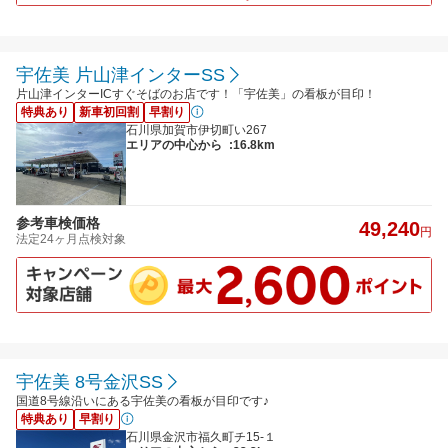
宇佐美 片山津インターSS
片山津インターICすぐそばのお店です！「宇佐美」の看板が目印！
特典あり
新車初回割
早割り
石川県加賀市伊切町い267
エリアの中心から
:16.8km
参考車検価格
49,240
円
法定24ヶ月点検対象
宇佐美 8号金沢SS
国道8号線沿いにある宇佐美の看板が目印です♪
特典あり
早割り
石川県金沢市福久町チ15-１