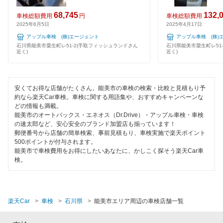
68,745
132,
車検総額費用
円
車検総額費用
2025年6月5日
2025年4月17日
アップル車検 (株)エージェント
アップル車検 (株)
石川県能美市粟生町レ51-2(手取フィッシュランドさん
石川県能美市粟生町レ51
近く)
近く)
安くてお得な店舗がたくさん。能美市の車検の検索・比較と見積もり予
約なら楽天Car車検。車検に関する用語集や、おすすめキャンペーンな
どの情報も満載。
能美市のオートバックス・エネオス（Dr.Drive）・アップル車検・車検
の速太郎など、安心安全のブランド加盟店も揃っています！
郵便番号から店舗の簡単検索、事前見積もり、車検実施で楽天ポイント
500ポイントが付与されます。
能美市で車検費用をお得にしたいあなたに、かしこく探そう楽天Car車
検。
楽天Car
車検
石川県
能美市エリア周辺の車検店舗一覧