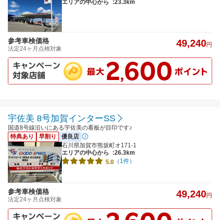
エリアの中心から
:23.3km
参考車検価格
49,240
円
法定24ヶ月点検対象
宇佐美 8号加賀インターSS
国道8号線沿いにある宇佐美の看板が目印です♪
特典あり
早割り
優良店
石川県加賀市熊坂町オ171-1
エリアの中心から
:26.3km
（1件）
5.0
参考車検価格
49,240
円
法定24ヶ月点検対象