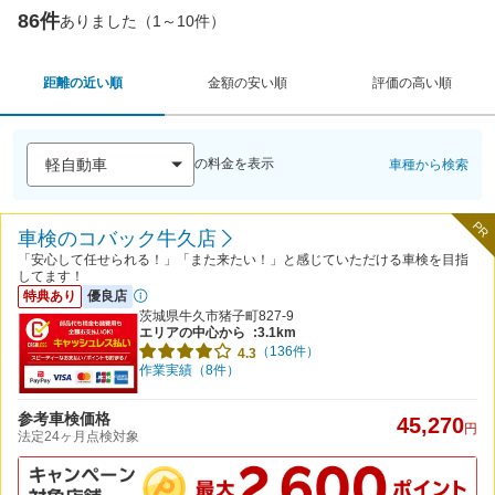
86件
ありました（1～10件）
距離の近い順
金額の安い順
評価の高い順
の料金を表示
車種から検索
PR
車検のコバック牛久店
「安心して任せられる！」「また来たい！」と感じていただける車検を目指
してます！
特典あり
優良店
茨城県牛久市猪子町827-9
エリアの中心から
:3.1km
（136件）
4.3
作業実績（8件）
参考車検価格
45,270
円
法定24ヶ月点検対象