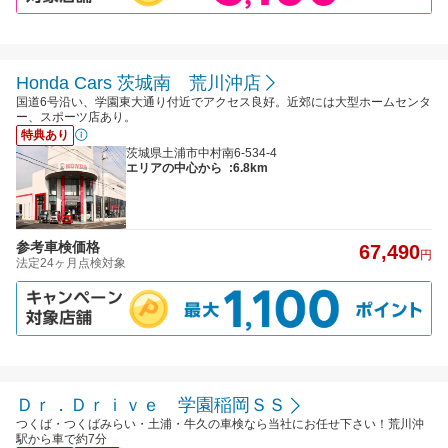
Honda Cars 茨城南 荒川沖店
国道6号沿い、学園東大通り付近でアクセス良好。近郊には大型ホームセンタ
ー、スポーツ店あり。
特典あり
茨城県土浦市中村南6-534-4
エリアの中心から
:6.8km
参考車検価格
67,490
円
法定24ヶ月点検対象
Ｄｒ．Ｄｒｉｖｅ 学園稲岡ＳＳ
つくば・つくばみらい・土浦・牛久の車検なら当社にお任せ下さい！荒川沖
駅から車で約7分