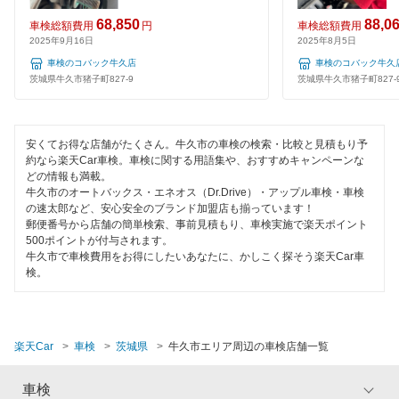
常総市
夜間受付
68,850
88,0
車検総額費用
円
車検総額費用
2025年9月16日
2025年8月5日
高萩市
整備保証
車検のコバック牛久店
車検のコバック牛久
筑西市
茨城県牛久市猪子町827-9
茨城県牛久市猪子町827-
1級整備士在籍
つくば市
コンピューター診断
安くてお得な店舗がたくさん。牛久市の車検の検索・比較と見積もり予
つくばみらい市
約なら楽天Car車検。車検に関する用語集や、おすすめキャンペーンな
どの情報も満載。
閉じる
土浦市
牛久市のオートバックス・エネオス（Dr.Drive）・アップル車検・車検
の速太郎など、安心安全のブランド加盟店も揃っています！
郵便番号から店舗の簡単検索、事前見積もり、車検実施で楽天ポイント
取手市
500ポイントが付与されます。
牛久市で車検費用をお得にしたいあなたに、かしこく探そう楽天Car車
那珂郡
検。
那珂市
行方市
楽天Car
車検
茨城県
牛久市エリア周辺の車検店舗一覧
坂東市
車検