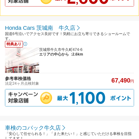
Honda Cars 茨城南 牛久店
国道6号沿いでアクセス良好です！気軽にお立ち寄りできるショールームで
す。
特典あり
茨城県牛久市牛久町474-6
エリアの中心から
:2.6km
参考車検価格
67,490
円
法定24ヶ月点検対象
車検のコバック牛久店
「安心して任せられる！」「また来たい！」と感じていただける車検を目指
してます！