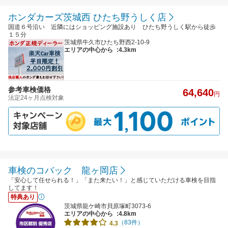
ホンダカーズ茨城西 ひたち野うしく店
国道６号沿い 近隣にはショッピング施設あり ひたち野うしく駅から徒歩
１５分
茨城県牛久市ひたち野西2-10-9
エリアの中心から
:4.3km
参考車検価格
64,640
円
法定24ヶ月点検対象
車検のコバック 龍ヶ岡店
「安心して任せられる！」「また来たい！」と感じていただける車検を目指
してます！
特典あり
茨城県龍ケ崎市貝原塚町3073-6
エリアの中心から
:4.8km
（83件）
4.3