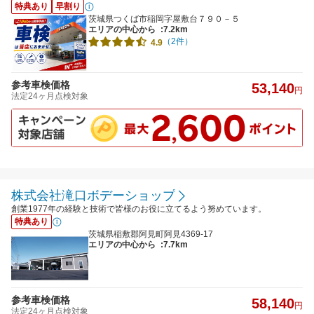
特典あり
早割り
茨城県つくば市稲岡字屋敷台７９０－５
エリアの中心から
:7.2km
（2件）
4.9
参考車検価格
53,140
円
法定24ヶ月点検対象
株式会社滝口ボデーショップ
創業1977年の経験と技術で皆様のお役に立てるよう努めています。
特典あり
茨城県稲敷郡阿見町阿見4369-17
エリアの中心から
:7.7km
参考車検価格
58,140
円
法定24ヶ月点検対象