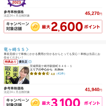
参考車検価格
45,270
円
法定24ヶ月点検対象
竜ヶ崎ＳＳ
事前見積りで車検にかかる費用が分かるからとっても安心！車検は当店にお
任せください！
特典あり
優良店
茨城県龍ケ崎市馴柴町６４６－１
エリアの中心から
:6.8km
（41件）
4.8
参考車検価格
41,940
円
法定24ヶ月点検対象