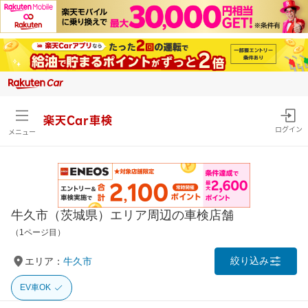
楽天Car車検
ログイン
メニュー
牛久市（茨城県）エリア周辺の車検店舗
（1ページ目）
絞り込み
エリア：
牛久市
EV車OK