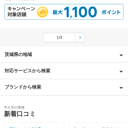
1/9
茨城県の地域
対応サービスから検索
石岡市
潮来市
ブランドから検索
Award 受賞店
稲敷郡
優良店
ENEOS
稲敷市
牛久市の車検
特典あり
新着口コミ
「車検の速太郎」
小美玉市
初めて来店割りあり
伊藤忠エネクス