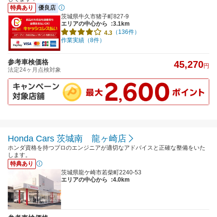
特典あり
優良店
茨城県牛久市猪子町827-9
エリアの中心から
:3.1km
（136件）
4.3
作業実績（8件）
参考車検価格
45,270
円
法定24ヶ月点検対象
Honda Cars 茨城南 龍ヶ崎店
ホンダ資格を持つプロのエンジニアが適切なアドバイスと正確な整備をいた
します。
特典あり
茨城県龍ケ崎市若柴町2240-53
エリアの中心から
:4.0km