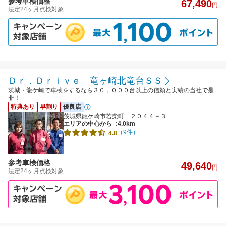
参考車検価格
67,490
円
法定24ヶ月点検対象
Ｄｒ．Ｄｒｉｖｅ 竜ヶ崎北竜台ＳＳ
茨城・龍ケ崎で車検をするなら３０，０００台以上の信頼と実績の当社で是
非！
特典あり
早割り
優良店
茨城県龍ケ崎市若柴町 ２０４４－３
エリアの中心から
:4.0km
（9件）
4.8
参考車検価格
49,640
円
法定24ヶ月点検対象