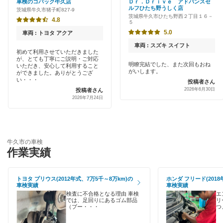
車検のコバック牛久店
Ｄｒ．Ｄｒｉｖｅ アドバンスセ
笠間市
ルフひたち野うしく店
茨城県牛久市猪子町827-9
新車初回割りあり
茨城県牛久市ひたち野西２丁目１６－
宇佐美車検
4.8
５
鹿嶋市
早割りあり
5.0
車両 : トヨタ アクア
コスモの車検
かすみがうら市
車両 : スズキ スイフト
クレジットカードOK
初めて利用させていただきました
が、とても丁寧にご説明・ご対応
ユアサ車検
神栖市
明瞭完結でした、また次回もおね
いただき、安心して利用すること
がいします。
土日祝OK
ができました。ありがとうござ
車検のコバック
い・・・
投稿者さん
北茨城市
2026年6月30日
投稿者さん
代車あり
2026年7月24日
キグナス車検
北相馬郡
引取り・納車あり
ホリデー車検
久慈郡
輸入車OK
マッハ車検
牛久市の車検
古河市
作業実績
ハイブリッド車OK
桜川市
閉じる
EV車OK
トヨタ プリウス(2012年式、7万5千～8万km)の
ホンダ フリード(2018
車検実績
車検実績
猿島郡
120分以内の車検
検査に不合格となる理由 車検
エ
では、足回りにあるゴム部品
リ
下妻市
（ブー・・・
つ
1日車検