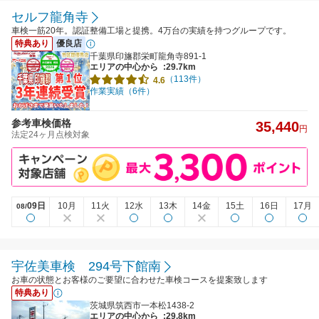
セルフ龍角寺
車検一筋20年。認証整備工場と提携。4万台の実績を持つグループです。
特典あり
優良店
千葉県印旛郡栄町龍角寺891-1
エリアの中心から
:29.7km
（113件）
4.6
作業実績（6件）
参考車検価格
35,440
円
法定24ヶ月点検対象
09日
10月
11火
12水
13木
14金
15土
16日
17月
08/
宇佐美車検 294号下館南
お車の状態とお客様のご要望に合わせた車検コースを提案致します
特典あり
茨城県筑西市一本松1438-2
エリアの中心から
:29.8km