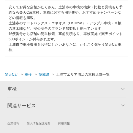
つくば市
安くてお得な店舗がたくさん。土浦市の車検の検索・比較と見積もり予
つくばみらい市
約なら楽天Car車検。車検に関する用語集や、おすすめキャンペーンな
どの情報も満載。
土浦市のオートバックス・エネオス（Dr.Drive）・アップル車検・車検
取手市
の速太郎など、安心安全のブランド加盟店も揃っています！
郵便番号から店舗の簡単検索、事前見積もり、車検実施で楽天ポイント
那珂郡
500ポイントが付与されます。
土浦市で車検費用をお得にしたいあなたに、かしこく探そう楽天Car車
那珂市
検。
行方市
坂東市
楽天Car
車検
茨城県
土浦市エリア周辺の車検店舗一覧
東茨城郡
車検
常陸太田市
関連サービス
トップ
マイページ
常陸大宮市
メリット
ご利用ガイド
日立市
試乗・商談
新車購入
企業情報
個人情報保護方針
採用情報
車検の基礎知識
キャンペーン一覧
楽天Car車買取
車検予約