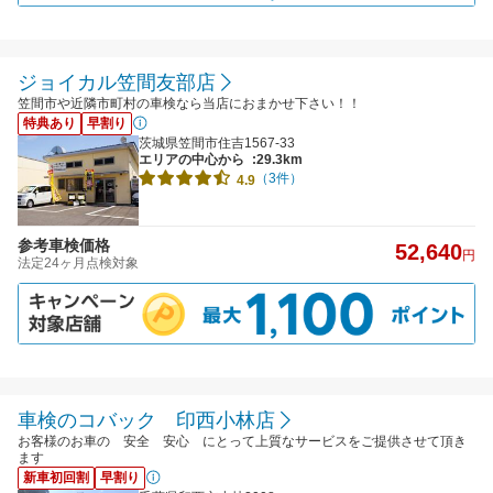
ジョイカル笠間友部店
笠間市や近隣市町村の車検なら当店におまかせ下さい！！
特典あり
早割り
茨城県笠間市住吉1567-33
エリアの中心から
:29.3km
（3件）
4.9
参考車検価格
52,640
円
法定24ヶ月点検対象
車検のコバック 印西小林店
お客様のお車の 安全 安心 にとって上質なサービスをご提供させて頂き
ます
新車初回割
早割り