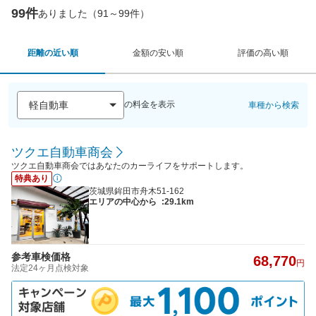
99件
ありました（91～99件）
距離の近い順
金額の安い順
評価の高い順
の料金を表示
車種から検索
ツクエ自動車商会
ツクエ自動車商会ではあなたのカーライフをサポートします。
特典あり
茨城県鉾田市舟木51-162
エリアの中心から
:29.1km
参考車検価格
68,770
円
法定24ヶ月点検対象