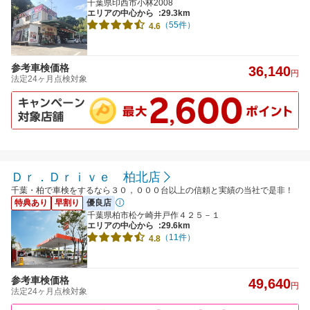
千葉県印西市小林2008
エリアの中心から
:29.3km
（55件）
4.6
参考車検価格
36,140
円
法定24ヶ月点検対象
Ｄｒ．Ｄｒｉｖｅ 柏北店
千葉・柏で車検をするなら３０，０００台以上の信頼と実績の当社で是非！
特典あり
早割り
優良店
千葉県柏市松ケ崎井戸作４２５－１
エリアの中心から
:29.6km
（11件）
4.8
参考車検価格
49,640
円
法定24ヶ月点検対象