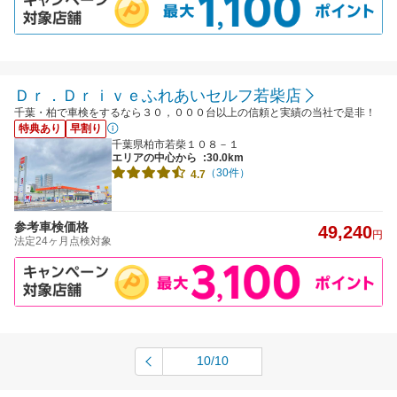
Ｄｒ．Ｄｒｉｖｅふれあいセルフ若柴店
千葉・柏で車検をするなら３０，０００台以上の信頼と実績の当社で是非！
特典あり
早割り
千葉県柏市若柴１０８－１
エリアの中心から
:30.0km
（30件）
4.7
参考車検価格
49,240
円
法定24ヶ月点検対象
10/10