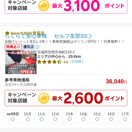
らくらく安心車検 セルフ友部SS
全額クレジット支払いOK！！車検実施後はガソリン5円引！！代車無料！！
特典あり
優良店
茨城県笠間市旭町629-2
エリアの中心から
:29.6km
（171件）
4.6
参考車検価格
36,040
円
法定24ヶ月点検対象
09日
10月
11火
12水
13木
14金
15土
16日
17月
08/