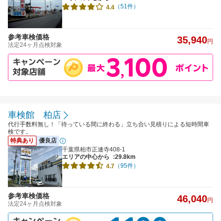
（51件）
4.4
参考車検価格
35,940
円
法定24ヶ月点検対象
車検館 柏店
代行手数料無し！「待っている間に終わる」立ち合い見積りによる短時間車
検です。
特典あり
優良店
千葉県柏市正連寺408-1
エリアの中心から
:29.8km
（95件）
4.7
参考車検価格
46,040
円
法定24ヶ月点検対象