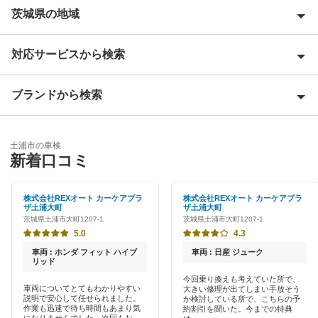
茨城県の地域
対応サービスから検索
石岡市
潮来市
ブランドから検索
Award 受賞店
稲敷郡
優良店
ENEOS
稲敷市
土浦市の車検
特典あり
新着口コミ
「車検の速太郎」
牛久市
新車初回割りあり
アップル車検
株式会社REXオート カーケアプラ
株式会社REXオート カーケアプラ
小美玉市
ザ土浦大町
ザ土浦大町
早割りあり
茨城県土浦市大町1207-1
茨城県土浦市大町1207-1
JOYCAL（ジョイカル）
笠間市
5.0
4.3
クレジットカードOK
出光リテール車検
車両 : ホンダ フィット ハイブ
車両 : 日産 ジューク
鹿嶋市
リッド
土日祝OK
今回乗り換えも考えていた所で、
伊藤忠エネクス
かすみがうら市
車両についてとてもわかりやすい
大きい修理が出てしまい手放そう
代車あり
説明で安心して任せられました。
か検討している所で、こちらの予
作業も迅速で待ち時間もあまり気
約割引を聞いた。今までの特典
宇佐美車検
神栖市