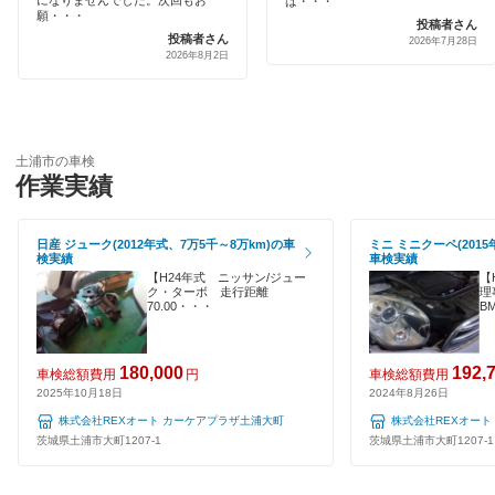
になりませんでした。次回もお
は・・・
引取り・納車あり
願・・・
投稿者さん
コスモの車検
投稿者さん
北茨城市
2026年7月28日
2026年8月2日
輸入車OK
車検のコバック
北相馬郡
ハイブリッド車OK
キグナス車検
久慈郡
EV車OK
土浦市の車検
出光興産「らくらく安心車検」
古河市
作業実績
120分以内の車検
アクセル車検
桜川市
1日車検
日産 ジューク(2012年式、7万5千～8万km)の車
ミニ ミニクーペ(2015
エネフリ車検
検実績
車検実績
猿島郡
【H24年式 ニッサン/ジュー
【
夜間受付
ク・ターボ 走行距離
理
安心WE！車検
70.00・・・
B
下妻市
整備保証
常総市
閉じる
180,000
192,
車検総額費用
円
車検総額費用
1級整備士在籍
2025年10月18日
2024年8月26日
高萩市
株式会社REXオート カーケアプラザ土浦大町
株式会社REXオート
コンピューター診断
茨城県土浦市大町1207-1
茨城県土浦市大町1207-1
筑西市
閉じる