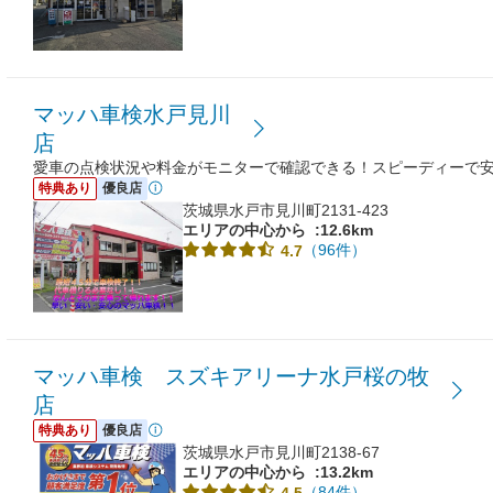
マッハ車検水戸見川
店
愛車の点検状況や料金がモニターで確認できる！スピーディーで
特典あり
優良店
茨城県水戸市見川町2131-423
エリアの中心から
:12.6km
（96件）
4.7
マッハ車検 スズキアリーナ水戸桜の牧
店
特典あり
優良店
茨城県水戸市見川町2138-67
エリアの中心から
:13.2km
（84件）
4.5