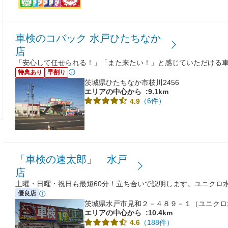
車検のコバック 水戸ひたちなか
店
「安心して任せられる！」「また来たい！」と感じていただける
特典あり
早割り
茨城県ひたちなか市枝川2456
エリアの中心から
:9.1km
（6件）
4.9
「車検の速太郎」 水戸
店
土曜・日曜・祝日も最短60分！立ち合いで説明します。ユニクロ
優良店
茨城県水戸市見和２－４８９－１（ユニクロ
エリアの中心から
:10.4km
（188件）
4.6