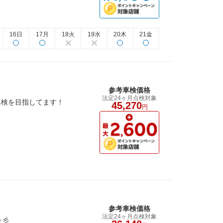
16日
17月
18火
19水
20木
21金
参考車検価格
法定24ヶ月点検対象
車検を目指してます！
45,270
円
参考車検価格
法定24ヶ月点検対象
☆彡