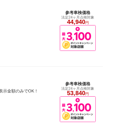
参考車検価格
法定24ヶ月点検対象
。
44,940
円
参考車検価格
法定24ヶ月点検対象
合表示金額のみでOK！
53,840
円