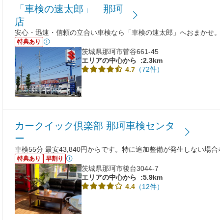
「車検の速太郎」 那珂
店
安心・迅速・信頼の立合い車検なら「車検の速太郎」へおまかせ
特典あり
茨城県那珂市菅谷661-45
エリアの中心から
:2.3km
（72件）
4.7
カークイック倶楽部 那珂車検センタ
ー
車検55分 最安43,840円からです。特に追加整備が発生しない場
特典あり
早割り
茨城県那珂市後台3044-7
エリアの中心から
:5.9km
（12件）
4.4