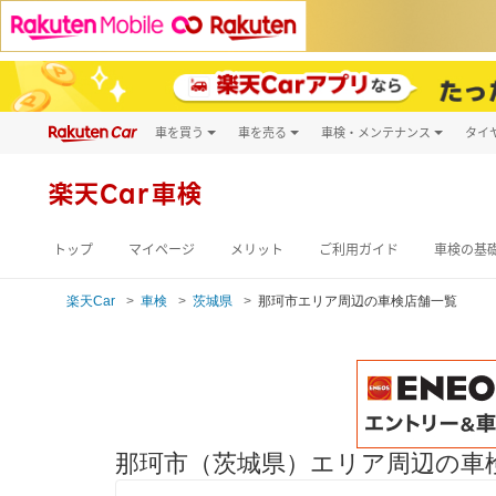
車を買う
車を売る
車検・メンテナンス
タイ
試乗・商談
楽天Car車買取
車検予約
キズ修理予約
新車
楽天Car車検
洗車・コーティン
メンテナンス管理
トップ
マイページ
メリット
ご利用ガイド
車検の基
楽天Car
車検
茨城県
那珂市エリア周辺の車検店舗一覧
那珂市（茨城県）エリア周辺の車