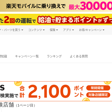
ヤ・パーツを買う
コンテンツ
保険
アプリ
お得/キャンペーン
楽天Carマガジン
キャンペーン
タイヤ・パーツ購入
自動車保険
楽天Carアプリ
自動車カタログ
タイヤ交換サービス
楽天マイカー
グ予約
礎知識
キャンペーン一覧
ランキング
よくある質問
検店舗
（1ページ目）