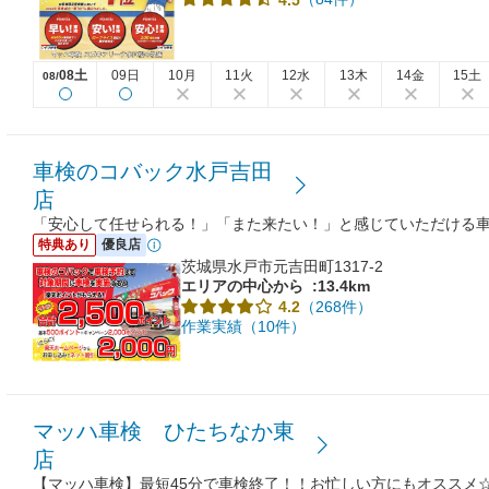
08土
09日
10月
11火
12水
13木
14金
15土
08/
車検のコバック水戸吉田
店
「安心して任せられる！」「また来たい！」と感じていただける
特典あり
優良店
茨城県水戸市元吉田町1317-2
エリアの中心から
:13.4km
（268件）
4.2
作業実績（10件）
マッハ車検 ひたちなか東
店
【マッハ車検】最短45分で車検終了！！お忙しい方にもオススメ