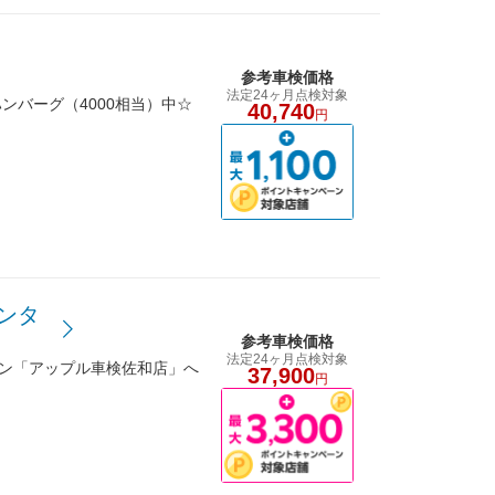
参考車検価格
法定24ヶ月点検対象
バーグ（4000相当）中☆
40,740
円
ンタ
参考車検価格
法定24ヶ月点検対象
ーン「アップル車検佐和店」へ
37,900
円