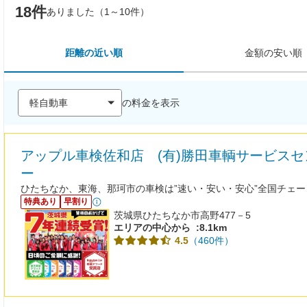
18件
ありました（1～10件）
距離の近い順
金額の安い順
の料金を表示
アップル車検佐和店 (有)勝田車輌サービスセ
ー
ひたちなか、東海、那珂市の車検は”速い・安い・安心”全国チェ
特典あり
早割り
茨城県ひたちなか市高野477－5
エリアの中心から
:8.1km
（460件）
4.5