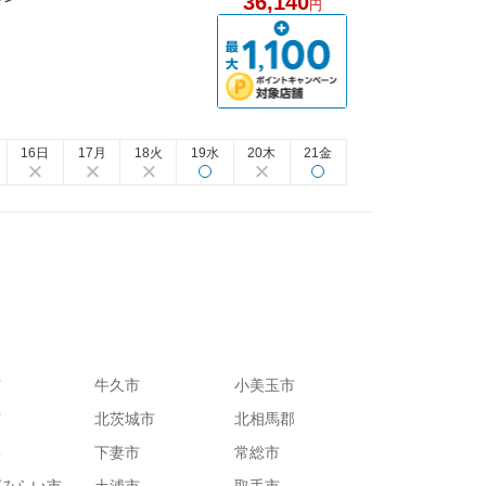
36,140
円
16日
17月
18火
19水
20木
21金
市
牛久市
小美玉市
市
北茨城市
北相馬郡
郡
下妻市
常総市
ばみらい市
土浦市
取手市