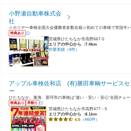
小野瀬自動車株式会
社
☆ホリデー車検全国大会優勝者多数在籍☆初めての車検で常陸牛ハン
特典あり
茨城県ひたちなか市高野667-5
エリアの中心から
:7.4km
作業実績（9件）
アップル車検佐和店 (有)勝田車輌サービスセ
ー
ひたちなか、東海、那珂市の車検は”速い・安い・安心”全国チェ
特典あり
早割り
茨城県ひたちなか市高野477－5
エリアの中心から
:8.1km
（460件）
4.5