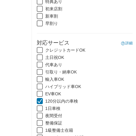
特典あり
初来店割
新車割
早割り
対応サービス
詳細
クレジットカードOK
土日祝OK
代車あり
引取り・納車OK
輸入車OK
ハイブリッド車OK
EV車OK
120分以内の車検
1日車検
夜間受付
整備保証
1級整備士在籍