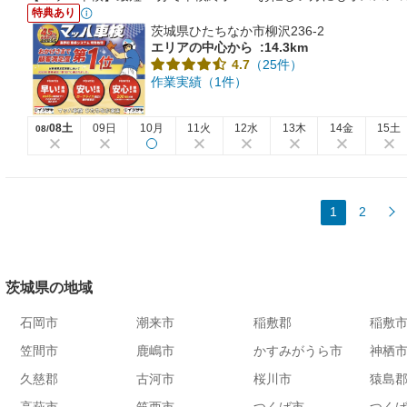
特典あり
茨城県ひたちなか市柳沢236-2
エリアの中心から
:14.3km
（25件）
4.7
作業実績（1件）
08土
09日
10月
11火
12水
13木
14金
15土
08/
1
2
茨城県の地域
石岡市
潮来市
稲敷郡
稲敷
笠間市
鹿嶋市
かすみがうら市
神栖
久慈郡
古河市
桜川市
猿島
高萩市
筑西市
つくば市
つく