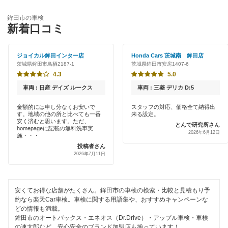
特典あり
「車検の速太郎」
稲敷市
鉾田市の車検
早割りあり
新着口コミ
アップル車検
牛久市
クレジットカードOK
車検のコバック
ジョイカル鉾田インター店
Honda Cars 茨城南 鉾田店
小美玉市
茨城県鉾田市鳥栖2187-1
茨城県鉾田市安房1407-6
土日祝OK
ホリデー車検
4.3
5.0
笠間市
代車あり
車両 : 日産 デイズ ルークス
車両 : 三菱 デリカ D:5
マッハ車検
鹿嶋市
引取り・納車あり
金額的には申し分なくお安いで
スタッフの対応、価格全て納得出
す。地域の他の所と比べても一番
来る設定。
かすみがうら市
安く済むと思います。ただ、
閉じる
とんで研究所さん
輸入車OK
homepageに記載の無料洗車実
2026年6月12日
施・・・
神栖市
投稿者さん
ハイブリッド車OK
2026年7月11日
北茨城市
EV車OK
北相馬郡
120分以内の車検
安くてお得な店舗がたくさん。鉾田市の車検の検索・比較と見積もり予
約なら楽天Car車検。車検に関する用語集や、おすすめキャンペーンな
久慈郡
どの情報も満載。
1日車検
鉾田市のオートバックス・エネオス（Dr.Drive）・アップル車検・車検
古河市
の速太郎など、安心安全のブランド加盟店も揃っています！