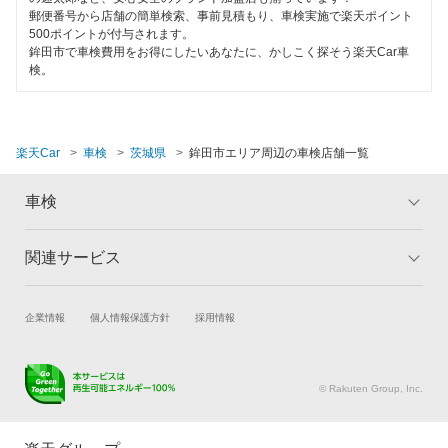
夜間受付
郵便番号から店舗の簡単検索、事前見積もり、車検実施で楽天ポイント
桜川市
500ポイントが付与されます。
整備保証
鉾田市で車検費用をお得にしたいあなたに、かしこく探そう楽天Car車
検。
猿島郡
1級整備士在籍
下妻市
コンピューター診断
楽天Car
車検
茨城県
鉾田市エリア周辺の車検店舗一覧
常総市
閉じる
高萩市
車検
筑西市
関連サービス
トップ
マイページ
つくば市
メリット
ご利用ガイド
試乗・商談
新車購入
企業情報
個人情報保護方針
採用情報
つくばみらい市
車検の基礎知識
キャンペーン一覧
楽天Car車買取
車検予約
ランキング
よくある質問
土浦市
キズ修理予約
洗車・コーティング予約
© Rakuten Group, Inc.
取手市
メンテナンス管理
タイヤ・パーツ購入
タイヤ交換サービス
楽天Car マガジン
那珂郡