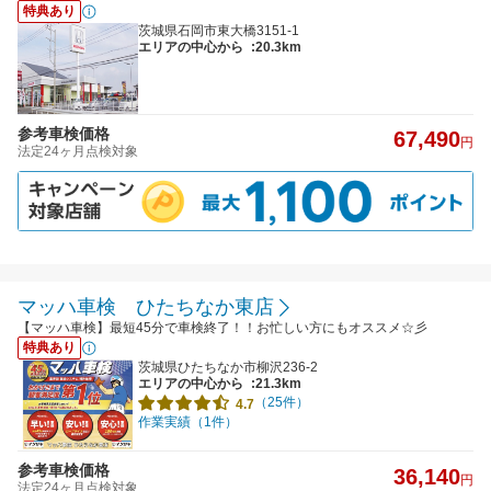
特典あり
茨城県石岡市東大橋3151-1
エリアの中心から
:20.3km
参考車検価格
67,490
円
法定24ヶ月点検対象
マッハ車検 ひたちなか東店
【マッハ車検】最短45分で車検終了！！お忙しい方にもオススメ☆彡
特典あり
茨城県ひたちなか市柳沢236-2
エリアの中心から
:21.3km
（25件）
4.7
作業実績（1件）
参考車検価格
36,140
円
法定24ヶ月点検対象