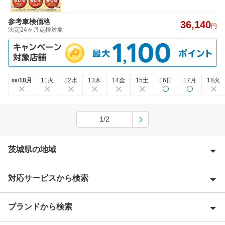
参考車検価格
36,140
円
法定24ヶ月点検対象
10月
11火
12水
13木
14金
15土
16日
17月
18火
08/
1/2
茨城県の地域
対応サービスから検索
石岡市
潮来市
ブランドから検索
優良店
稲敷郡