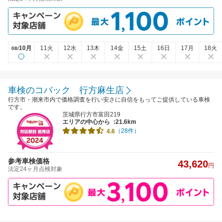
10月
11火
12水
13木
14金
15土
16日
17月
18火
08/
車検のコバック 行方麻生店
行方市・潮来市内で価格調査を行い安さに自信をもってご提供している車検
です。
茨城県行方市富田219
エリアの中心から
:21.6km
（28件）
4.6
参考車検価格
43,620
円
法定24ヶ月点検対象