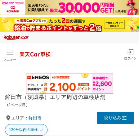
楽天Car車検
ログイン
メニュー
鉾田市（茨城県）エリア周辺の車検店舗
（1ページ目）
絞り込み
エリア：
鉾田市
120分以内の車検