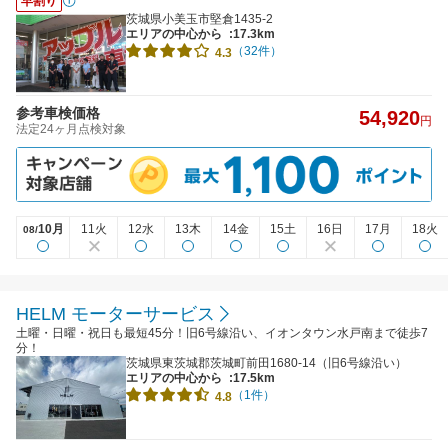
早割り
茨城県小美玉市堅倉1435-2
エリアの中心から
:17.3km
（32件）
4.3
参考車検価格
54,920
円
法定24ヶ月点検対象
10月
11火
12水
13木
14金
15土
16日
17月
18火
08/
HELM モーターサービス
土曜・日曜・祝日も最短45分！旧6号線沿い、イオンタウン水戸南まで徒歩7
分！
茨城県東茨城郡茨城町前田1680-14（旧6号線沿い）
エリアの中心から
:17.5km
（1件）
4.8