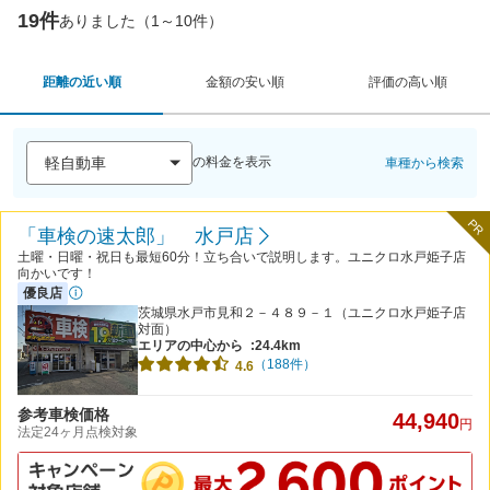
19件
ありました（1～10件）
距離の近い順
金額の安い順
評価の高い順
の料金を表示
車種から検索
PR
「車検の速太郎」 水戸店
土曜・日曜・祝日も最短60分！立ち合いで説明します。ユニクロ水戸姫子店
向かいです！
優良店
茨城県水戸市見和２－４８９－１（ユニクロ水戸姫子店
対面）
エリアの中心から
:24.4km
（188件）
4.6
参考車検価格
44,940
円
法定24ヶ月点検対象