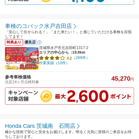
車検のコバック水戸吉田店
「安心して任せられる！」「また来たい！」と感じていただける車検を目指
してます！
特典あり
優良店
茨城県水戸市元吉田町1317-2
エリアの中心から
:19.9km
（269件）
4.2
作業実績（10件）
参考車検価格
45,270
円
法定24ヶ月点検対象
Honda Cars 茨城南 石岡店
確かな技術で安心と安全をお届けします。明るく元気に皆様のご来店をお待
ちしております。