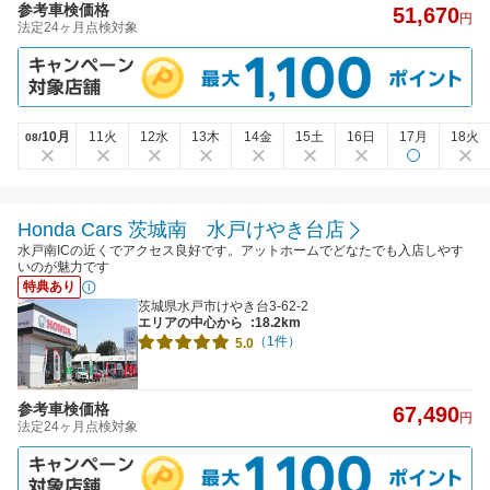
参考車検価格
51,670
円
法定24ヶ月点検対象
10月
11火
12水
13木
14金
15土
16日
17月
18火
08/
Honda Cars 茨城南 水戸けやき台店
水戸南ICの近くでアクセス良好です。アットホームでどなたでも入店しやす
いのが魅力です
特典あり
茨城県水戸市けやき台3-62-2
エリアの中心から
:18.2km
（1件）
5.0
参考車検価格
67,490
円
法定24ヶ月点検対象