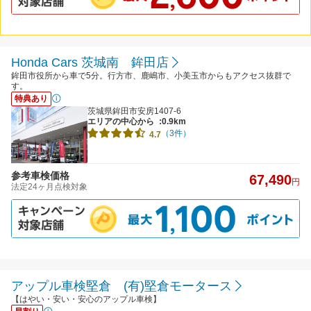
Honda Cars 茨城南 鉾田店
鉾田市役所から車で5分。行方市、鹿嶋市、小美玉市からもアクセス抜群で
す。
特典あり
茨城県鉾田市安房1407-6
エリアの中心から
:0.9km
（3件）
4.7
参考車検価格
67,490
円
法定24ヶ月点検対象
アップル車検堅倉 (有)堅倉モータース
【はやい・安い・安心のアップル車検】