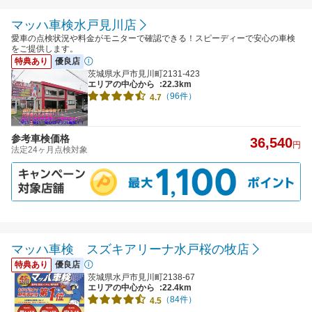
マッハ車検水戸見川店
愛車の点検状況や料金がモニターで確認できる！スピーディーで安心の車検
をご提供します。
特典あり
優良店
茨城県水戸市見川町2131-423
エリアの中心から
:22.3km
（96件）
4.7
参考車検価格
36,540
円
法定24ヶ月点検対象
マッハ車検 スズキアリーナ水戸桜の牧店
特典あり
優良店
茨城県水戸市見川町2138-67
エリアの中心から
:22.4km
（84件）
4.5