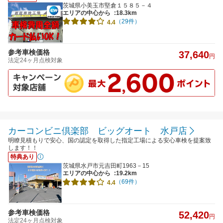
茨城県小美玉市堅倉１５８５－４
エリアの中心から
:18.3km
（29件）
4.4
参考車検価格
37,640
円
法定24ヶ月点検対象
カーコンビニ倶楽部 ビッグオート 水戸店
明瞭見積もりで安心、国の認定を取得した指定工場による安心車検を提案致
します！！
特典あり
茨城県水戸市元吉田町1963－15
エリアの中心から
:19.2km
（69件）
4.4
参考車検価格
52,420
円
法定24ヶ月点検対象