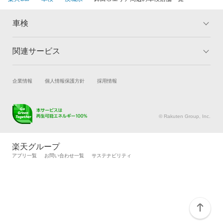
常総市
閉じる
高萩市
車検
筑西市
関連サービス
トップ
マイページ
つくば市
メリット
ご利用ガイド
試乗・商談
新車購入
企業情報
個人情報保護方針
採用情報
つくばみらい市
車検の基礎知識
キャンペーン一覧
楽天Car車買取
車検予約
ランキング
よくある質問
土浦市
キズ修理予約
洗車・コーティング予約
© Rakuten Group, Inc.
取手市
メンテナンス管理
タイヤ・パーツ購入
タイヤ交換サービス
楽天Car マガジン
那珂郡
楽天グループ
自動車カタログ
自動車保険
アプリ一覧
お問い合わせ一覧
サステナビリティ
那珂市
楽天マイカー割
行方市
坂東市