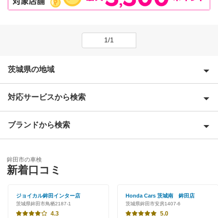
1/1
茨城県の地域
対応サービスから検索
石岡市
潮来市
ブランドから検索
Award 受賞店
稲敷郡
優良店
ENEOS
稲敷市
鉾田市の車検
特典あり
新着口コミ
アップル車検
牛久市
早割りあり
JOYCAL（ジョイカル）
ジョイカル鉾田インター店
Honda Cars 茨城南 鉾田店
小美玉市
茨城県鉾田市鳥栖2187-1
茨城県鉾田市安房1407-6
クレジットカードOK
エネフリ車検
4.3
5.0
笠間市