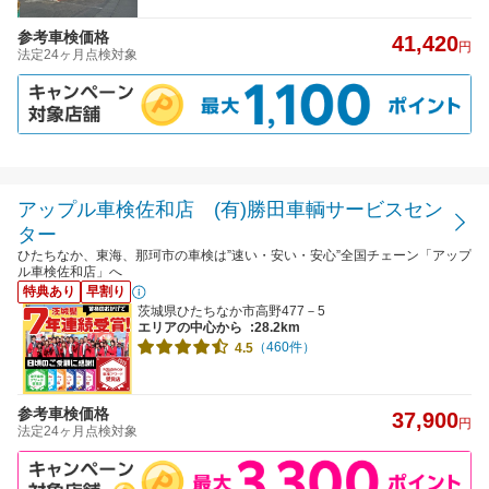
参考車検価格
41,420
円
法定24ヶ月点検対象
アップル車検佐和店 (有)勝田車輌サービスセン
ター
ひたちなか、東海、那珂市の車検は”速い・安い・安心”全国チェーン「アップ
ル車検佐和店」へ
特典あり
早割り
茨城県ひたちなか市高野477－5
エリアの中心から
:28.2km
（460件）
4.5
参考車検価格
37,900
円
法定24ヶ月点検対象