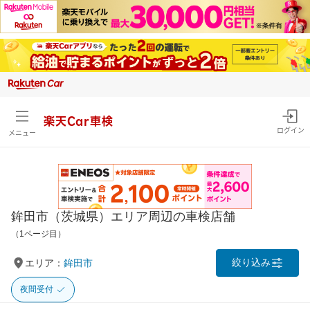
楽天Car車検
ログイン
メニュー
鉾田市（茨城県）エリア周辺の車検店舗
（1ページ目）
絞り込み
エリア：
鉾田市
夜間受付