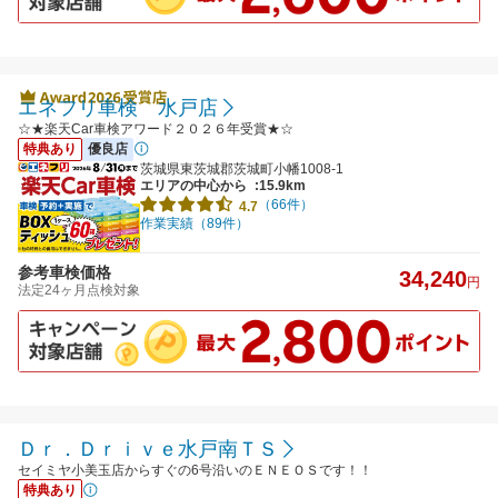
エネフリ車検 水戸店
☆★楽天Car車検アワード２０２６年受賞★☆
特典あり
優良店
茨城県東茨城郡茨城町小幡1008-1
エリアの中心から
:15.9km
（66件）
4.7
作業実績（89件）
参考車検価格
34,240
円
法定24ヶ月点検対象
Ｄｒ．Ｄｒｉｖｅ水戸南ＴＳ
セイミヤ小美玉店からすぐの6号沿いのＥＮＥＯＳです！！
特典あり