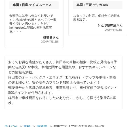
土日祝OK
車両 : 日産 デイズ ルークス
車両 : 三菱 デリカ D:5
鹿嶋市
閉じる
代車あり
金額的には申し分なくお安いで
スタッフの対応、価格全て納得出
す。地域の他の所と比べても一番
来る設定。
かすみがうら市
安く済むと思います。ただ、
とんで研究所さん
引取り・納車あり
homepageに記載の無料洗車実
2026年6月12日
施・・・
神栖市
投稿者さん
輸入車OK
2026年7月11日
北茨城市
ハイブリッド車OK
北相馬郡
EV車OK
安くてお得な店舗がたくさん。鉾田市の車検の検索・比較と見積もり予
約なら楽天Car車検。車検に関する用語集や、おすすめキャンペーンな
久慈郡
どの情報も満載。
120分以内の車検
鉾田市のオートバックス・エネオス（Dr.Drive）・アップル車検・車検
古河市
の速太郎など、安心安全のブランド加盟店も揃っています！
1日車検
郵便番号から店舗の簡単検索、事前見積もり、車検実施で楽天ポイント
桜川市
500ポイントが付与されます。
夜間受付
鉾田市で車検費用をお得にしたいあなたに、かしこく探そう楽天Car車
検。
猿島郡
整備保証
下妻市
コンピューター診断
楽天Car
車検
茨城県
鉾田市エリア周辺の車検店舗一覧