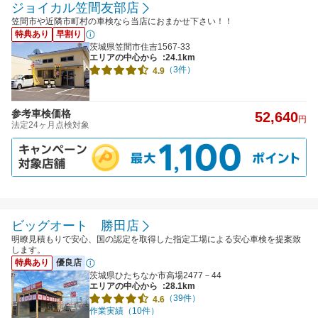
ジョイカル笠間友部店
笠間市や近隣市町村の車検なら当店におまかせ下さい！！
特典あり
早割り
茨城県笠間市住吉1567-33
エリアの中心から
:24.1km
（3件）
4.9
参考車検価格
52,640
円
法定24ヶ月点検対象
ビッグオート 勝田店
明瞭見積もりで安心、国の認定を取得した指定工場による安心車検を提案致
します。
特典あり
優良店
茨城県ひたちなか市高場2477－44
エリアの中心から
:28.1km
（39件）
4.6
作業実績（10件）