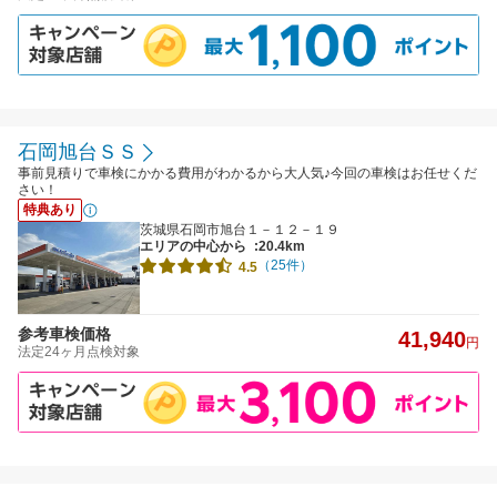
石岡旭台ＳＳ
事前見積りで車検にかかる費用がわかるから大人気♪今回の車検はお任せくだ
さい！
特典あり
茨城県石岡市旭台１－１２－１９
エリアの中心から
:20.4km
（25件）
4.5
参考車検価格
41,940
円
法定24ヶ月点検対象