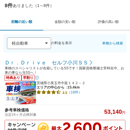
8件
ありました（1～8件）
距離の近い順
金額の安い順
評価の高い順
の料金を表示
車種から検索
Ｄｒ．Ｄｒｉｖｅ セルフ小川ＳＳ
車検のスペシャリストが在籍しているSSです！国家資格整備士常時在中。お
車の事なら当SSへ！
特典あり
早割り
茨城県小美玉市中延１４２－２
エリアの中心から
:15.4km
（19件）
4.5
参考車検価格
53,140
円
法定24ヶ月点検対象