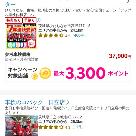
ター
ひたちなか、東海、那珂市の車検は”速い・安い・安心”全国チェーン「アップ
ル車検佐和店」へ
特典あり
早割り
茨城県ひたちなか市高野477－5
エリアの中心から
:24.1km
（460件）
4.5
参考車検価格
37,900
円
法定24ヶ月点検対象
車検のコバック 日立店
土日も車検最短45分！国道６号線沿い、日立総合病院とニトリ日立店の間に
あります。
茨城県日立市城南町1-7-12
エリアの中心から
:25.3km
（11件）
4.3