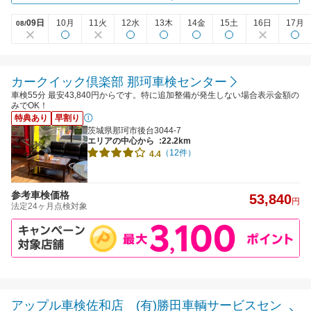
09日
10月
11火
12水
13木
14金
15土
16日
17月
08/
カークイック倶楽部 那珂車検センター
車検55分 最安43,840円からです。特に追加整備が発生しない場合表示金額の
みでOK！
特典あり
早割り
茨城県那珂市後台3044-7
エリアの中心から
:22.2km
（12件）
4.4
参考車検価格
53,840
円
法定24ヶ月点検対象
アップル車検佐和店 (有)勝田車輌サービスセン