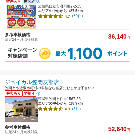
特典あり
優良店
茨城県日立市滑川町2-2-15
エリアの中心から
:27.5km
（59件）
4.7
参考車検価格
36,140
円
法定24ヶ月点検対象
ジョイカル笠間友部店
笠間市や近隣市町村の車検なら当店におまかせ下さい！！
特典あり
早割り
茨城県笠間市住吉1567-33
エリアの中心から
:28.9km
（3件）
4.9
参考車検価格
52,640
円
法定24ヶ月点検対象