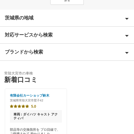
茨城県の地域
対応サービスから検索
石岡市
潮来市
ブランドから検索
優良店
稲敷郡
特典あり
アップル車検
稲敷市
常陸大宮市の車検
早割りあり
新着口コミ
JOYCAL（ジョイカル）
牛久市
クレジットカードOK
車検のコバック
有限会社カーショップ鈴木
小美玉市
茨城県常陸大宮市鷲子42
土日祝OK
マッハ車検
5.0
笠間市
代車あり
車両 : ダイハツ キャスト アク
ティバ
鹿嶋市
閉じる
引取り・納車あり
部品等の交換箇所を プロ目線で、
かすみがうら市
ご指摘されて 助かりました。