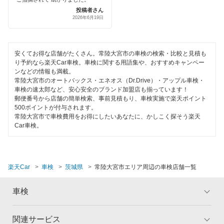
輸入車OK
投稿者さん
2026年6月19日
神栖市
ハイブリッド車OK
北茨城市
EV車OK
安くてお得な店舗がたくさん。常陸大宮市の車検の検索・比較と見積も
北相馬郡
り予約なら楽天Car車検。車検に関する用語集や、おすすめキャンペー
120分以内の車検
ンなどの情報も満載。
久慈郡
常陸大宮市のオートバックス・エネオス（Dr.Drive）・アップル車検・
1日車検
車検の速太郎など、安心安全のブランド加盟店も揃っています！
郵便番号から店舗の簡単検索、事前見積もり、車検実施で楽天ポイント
古河市
500ポイントが付与されます。
夜間受付
常陸大宮市で車検費用をお得にしたいあなたに、かしこく探そう楽天
桜川市
Car車検。
整備保証
猿島郡
1級整備士在籍
下妻市
楽天Car
車検
茨城県
常陸大宮市エリア周辺の車検店舗一覧
コンピューター診断
常総市
車検
閉じる
高萩市
関連サービス
トップ
マイページ