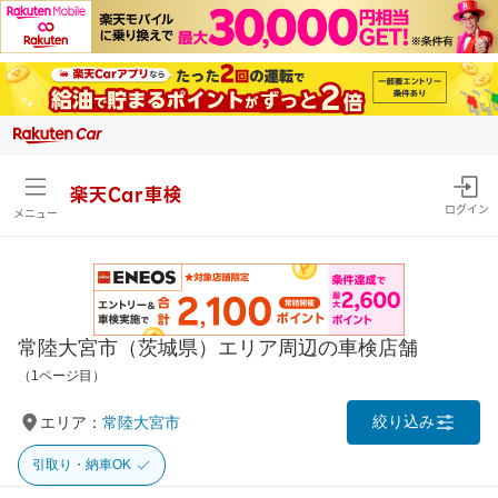
楽天Car車検
ログイン
メニュー
常陸大宮市（茨城県）エリア周辺の車検店舗
（1ページ目）
絞り込み
エリア：
常陸大宮市
引取り・納車OK