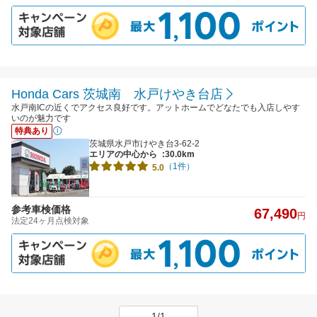
Honda Cars 茨城南 水戸けやき台店
水戸南ICの近くでアクセス良好です。アットホームでどなたでも入店しやす
いのが魅力です
特典あり
茨城県水戸市けやき台3-62-2
エリアの中心から
:30.0km
（1件）
5.0
参考車検価格
67,490
円
法定24ヶ月点検対象
1/1