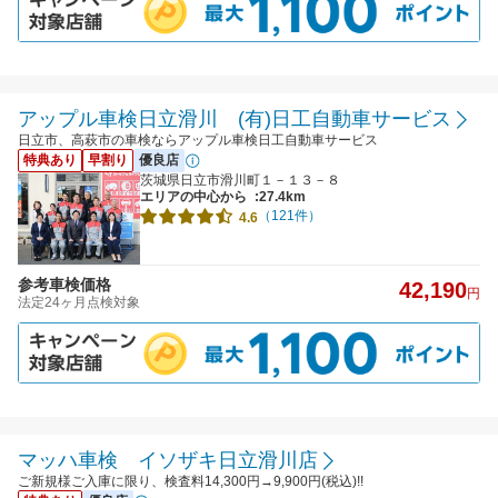
アップル車検日立滑川 (有)日工自動車サービス
日立市、高萩市の車検ならアップル車検日工自動車サービス
特典あり
早割り
優良店
茨城県日立市滑川町１－１３－８
エリアの中心から
:27.4km
（121件）
4.6
参考車検価格
42,190
円
法定24ヶ月点検対象
マッハ車検 イソザキ日立滑川店
ご新規様ご入庫に限り、検査料14,300円→9,900円(税込)!!