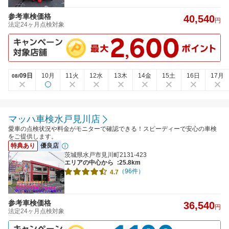
参考車検価格
40,540
円
法定24ヶ月点検対象
09日
10月
11火
12水
13木
14金
15土
16日
17月
08/
マッハ車検水戸見川店
愛車の点検状況や料金がモニターで確認できる！スピーディーで安心の車検
をご提供します。
特典あり
優良店
茨城県水戸市見川町2131-423
エリアの中心から
:25.8km
（96件）
4.7
参考車検価格
36,540
円
法定24ヶ月点検対象