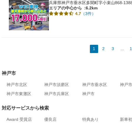
兵庫県神戸市垂水区多聞町字小束山868-138
エリアの中心から
:6.2km
（3件）
4.7
1
2
3
...
1
神戸市
神戸市北区
神戸市須磨区
神戸市垂水区
神戸
神戸市東灘区
神戸市兵庫区
神戸市
対応サービスから検索
Award 受賞店
優良店
特典あり
新車