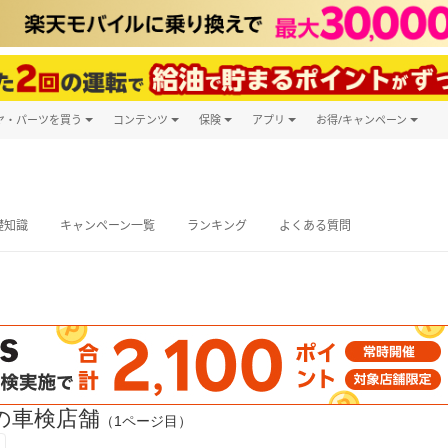
ヤ・パーツを買う
コンテンツ
保険
アプリ
お得/キャンペーン
楽天Carマガジン
キャンペーン
タイヤ・パーツ購入
自動車保険
楽天Carアプリ
自動車カタログ
タイヤ交換サービス
楽天マイカー
グ予約
礎知識
キャンペーン一覧
ランキング
よくある質問
の車検店舗
（1ページ目）