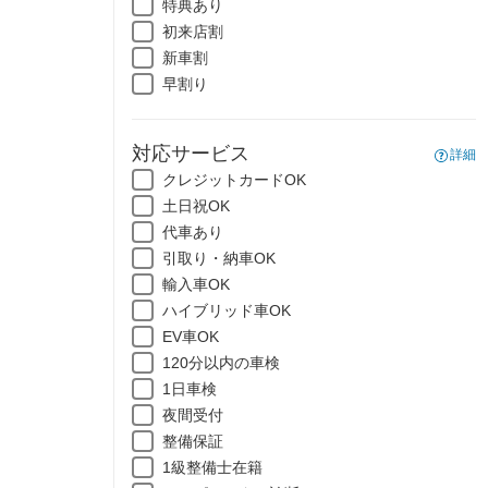
特典あり
初来店割
新車割
早割り
対応サービス
詳細
クレジットカードOK
土日祝OK
代車あり
引取り・納車OK
輸入車OK
ハイブリッド車OK
EV車OK
120分以内の車検
1日車検
夜間受付
整備保証
1級整備士在籍