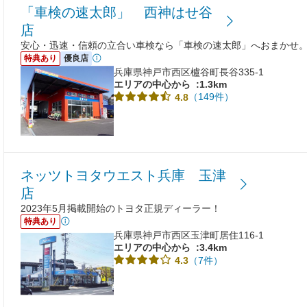
「車検の速太郎」 西神はせ谷
店
安心・迅速・信頼の立合い車検なら「車検の速太郎」へおまかせ
特典あり
優良店
兵庫県神戸市西区櫨谷町長谷335-1
エリアの中心から
:1.3km
（149件）
4.8
ネッツトヨタウエスト兵庫 玉津
店
2023年5月掲載開始のトヨタ正規ディーラー！
特典あり
兵庫県神戸市西区玉津町居住116-1
エリアの中心から
:3.4km
（7件）
4.3