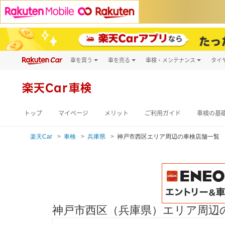
車を買う
車を売る
車検・メンテナンス
タイ
試乗・商談
楽天Car車買取
車検予約
キズ修理予約
新車
楽天Car車検
洗車・コーティン
メンテナンス管理
トップ
マイページ
メリット
ご利用ガイド
車検の基
楽天Car
車検
兵庫県
神戸市西区エリア周辺の車検店舗一覧
神戸市西区（兵庫県）エリア周辺