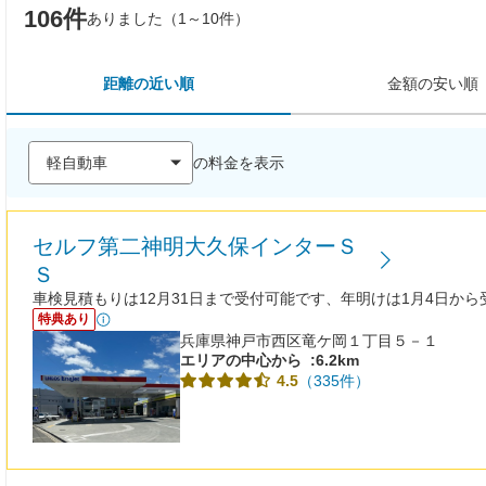
106件
ありました（1～10件）
距離の近い順
金額の安い順
の料金を表示
セルフ第二神明大久保インターＳ
Ｓ
車検見積もりは12月31日まで受付可能です、年明けは1月4日か
特典あり
兵庫県神戸市西区竜ケ岡１丁目５－１
エリアの中心から
:6.2km
（335件）
4.5