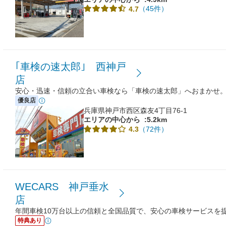
（45件）
4.7
｢車検の速太郎｣ 西神戸
店
安心・迅速・信頼の立合い車検なら「車検の速太郎」へおまかせ
優良店
兵庫県神戸市西区森友4丁目76-1
エリアの中心から
:5.2km
（72件）
4.3
WECARS 神戸垂水
店
年間車検10万台以上の信頼と全国品質で、安心の車検サービスを
特典あり