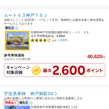
ルート４３神戸ＴＳ
全額クレジット決済OK！（デビット不可）車検時には撥水洗車と車内清掃を
サービスしております
優良店
兵庫県神戸市東灘区御影本町１－１１－２６
エリアの中心から
:1.6km
（118件）
4.4
参考車検価格
40,620
円
法定24ヶ月点検対象
宇佐美車検 神戸御影SS
お車の状態とお客様のご要望に合わせた車検を提案致します
特典あり
優良店
兵庫県神戸市東灘区御影本町1-1-25