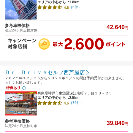
エリアの中心から
:1.8km
（6件）
4.6
参考車検価格
42,640
円
法定24ヶ月点検対象
Ｄｒ．Ｄｒｉｖｅセルフ西芦屋店
２０２５年１２／２５から２０２６年１／２の間は予約受付が出来ません。
宜しくお願い致します。
特典あり
兵庫県神戸市東灘区深江南町２丁目１３－２５
エリアの中心から
:2.5km
（76件）
4.6
参考車検価格
39,840
円
法定24ヶ月点検対象