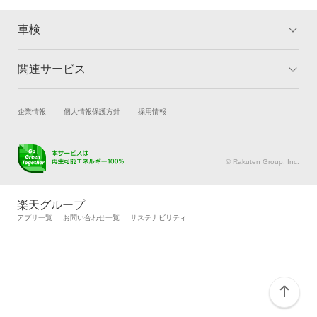
車検
関連サービス
トップ
マイページ
メリット
ご利用ガイド
試乗・商談
新車購入
企業情報
個人情報保護方針
採用情報
車検の基礎知識
キャンペーン一覧
楽天Car車買取
車検予約
ランキング
よくある質問
キズ修理予約
洗車・コーティング予約
© Rakuten Group, Inc.
メンテナンス管理
タイヤ・パーツ購入
タイヤ交換サービス
楽天Car マガジン
楽天グループ
自動車カタログ
自動車保険
アプリ一覧
お問い合わせ一覧
サステナビリティ
楽天マイカー割