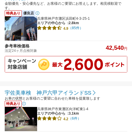
金額優先・安心優先など、お客様のご要望にお答えします。相見積歓迎で
す。
特典あり
優良店
兵庫県神戸市灘区浜田町4-3-25-1
エリアの中心から
:2.8km
（85件）
4.9
参考車検価格
42,540
円
法定24ヶ月点検対象
宇佐美車検 神戸六甲アイランドSS
お車の状態とお客様のご要望に合わせた車検を提案致します
特典あり
兵庫県神戸市東灘区向洋町東1-4
エリアの中心から
:3.1km
（6件）
4.2