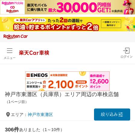
楽天Car車検
ログイン
メニュー
神戸市東灘区（兵庫県）エリア周辺の車検店舗
（1ページ目）
絞り込み
エリア：
神戸市東灘区
306件
ありました（1～10件）