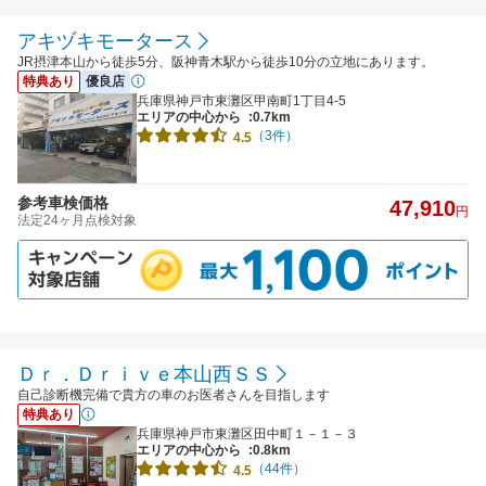
アキヅキモータース
JR摂津本山から徒歩5分、阪神青木駅から徒歩10分の立地にあります。
特典あり
優良店
兵庫県神戸市東灘区甲南町1丁目4-5
エリアの中心から
:0.7km
（3件）
4.5
参考車検価格
47,910
円
法定24ヶ月点検対象
Ｄｒ．Ｄｒｉｖｅ本山西ＳＳ
自己診断機完備で貴方の車のお医者さんを目指します
特典あり
兵庫県神戸市東灘区田中町１－１－３
エリアの中心から
:0.8km
（44件）
4.5