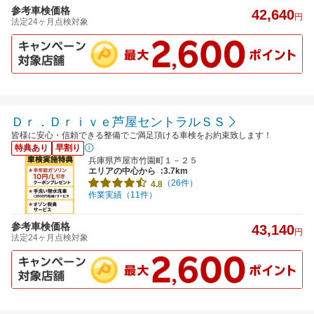
参考車検価格
42,640
円
法定24ヶ月点検対象
Ｄｒ．Ｄｒｉｖｅ芦屋セントラルＳＳ
皆様に安心・信頼できる整備でご満足頂ける車検をお約束致します！
特典あり
早割り
兵庫県芦屋市竹園町１－２５
エリアの中心から
:3.7km
（26件）
4.8
作業実績（11件）
参考車検価格
43,140
円
法定24ヶ月点検対象