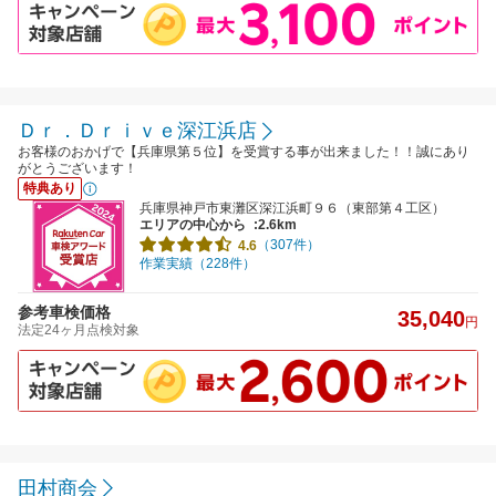
Ｄｒ．Ｄｒｉｖｅ深江浜店
お客様のおかげで【兵庫県第５位】を受賞する事が出来ました！！誠にあり
がとうございます！
特典あり
兵庫県神戸市東灘区深江浜町９６（東部第４工区）
エリアの中心から
:2.6km
（307件）
4.6
作業実績（228件）
参考車検価格
35,040
円
法定24ヶ月点検対象
田村商会