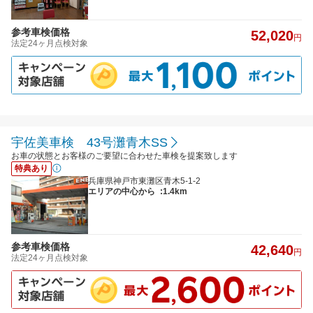
参考車検価格
52,020
円
法定24ヶ月点検対象
宇佐美車検 43号灘青木SS
お車の状態とお客様のご要望に合わせた車検を提案致します
特典あり
兵庫県神戸市東灘区青木5-1-2
エリアの中心から
:1.4km
参考車検価格
42,640
円
法定24ヶ月点検対象