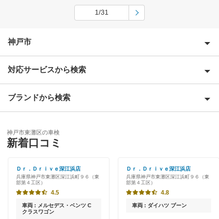
1/31
神戸市
対応サービスから検索
神戸市北区
神戸市須磨区
ブランドから検索
Award 受賞店
神戸市垂水区
優良店
ENEOS
神戸市中央区
神戸市東灘区の車検
特典あり
新着口コミ
「車検の速太郎」
神戸市長田区
初めて来店割りあり
アップル車検
Ｄｒ．Ｄｒｉｖｅ深江浜店
Ｄｒ．Ｄｒｉｖｅ深江浜店
神戸市灘区
兵庫県神戸市東灘区深江浜町９６（東
兵庫県神戸市東灘区深江浜町９６（東
新車初回割りあり
部第４工区）
部第４工区）
オートバックス
神戸市西区
4.5
4.8
早割りあり
出光リテール車検
車両 : メルセデス・ベンツ C
車両 : ダイハツ ブーン
神戸市兵庫区
クラスワゴン
クレジットカードOK