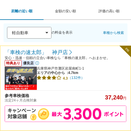
距離の近い順
金額の安い順
評価の高い順
の料金を表示
車種から検索
PR
「車検の速太郎」 神戸店
安心・迅速・信頼の立合い車検なら「車検の速太郎」へおまかせ。
特典あり
優良店
兵庫県神戸市灘区岩屋南町1-1
エリアの中心から
:4.7km
（132件）
4.3
参考車検価格
37,240
円
法定24ヶ月点検対象