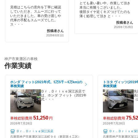
とても暑い暑い中、作業して頂き
宇佐美車検
神戸市
見積はこちらの意向を丁寧に確認
本当に有難うございました。
していただき、スムーズに行って
土日祝OK
後部タイヤ近くキズつけてたのも
いただきました。車の受け渡しや
薄く処理して頂き と・・・
コスモの車検
代車の手配もスムーズでした。
投稿者さん
代車あり
閉じる
ス・・・
2026年7月28日
車検のコバック
投稿者さん
2026年8月1日
引取り・納車あり
GTNET×カフェ車検
輸入車OK
キグナス車検
神戸市東灘区の車検
ハイブリッド車OK
作業実績
ホリデー車検
EV車OK
マッハ車検
ホンダ フィット(2021年式、5万5千～6万km)の
トヨタ ヴィッツ(2019
車検実績
車検実績
120分以内の車検
Ｄｒ．Ｄｒｉｖｅ深江浜店で
先
出光興産「らくらく安心車検」
は、ホンダ フィット（2021年
浜
式・・・
（
1日車検
トヨタディーラー
夜間受付
51,250
75,5
エネフリ車検
車検総額費用
円
車検総額費用
2026年7月28日
2026年7月28日
整備保証
安心WE！車検
Ｄｒ．Ｄｒｉｖｅ深江浜店
Ｄｒ．Ｄｒｉｖｅ深
兵庫県神戸市東灘区深江浜町９６（東部第４工区）
兵庫県神戸市東灘区深江