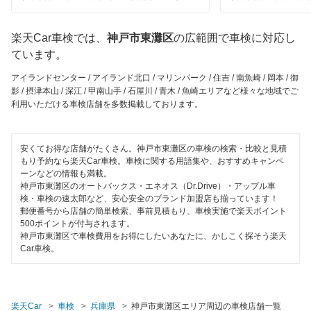
1級整備士在籍
閉じる
コンピューター診断
楽天Car車検では、
神戸市東灘区
の広範囲で車検に対応し
ています。
閉じる
アイランドセンター / アイランド北口 / マリンパーク / 住吉 / 南魚崎 / 岡本 / 御
影 / 摂津本山 / 深江 / 甲南山手 / 石屋川 / 青木 / 魚崎エリアなど様々な地域でご
利用いただける車検店舗を多数掲載しております。
安くてお得な店舗がたくさん。神戸市東灘区の車検の検索・比較と見積
もり予約なら楽天Car車検。車検に関する用語集や、おすすめキャンペ
ーンなどの情報も満載。
神戸市東灘区のオートバックス・エネオス（Dr.Drive）・アップル車
検・車検の速太郎など、安心安全のブランド加盟店も揃っています！
郵便番号から店舗の簡単検索、事前見積もり、車検実施で楽天ポイント
500ポイントが付与されます。
神戸市東灘区で車検費用をお得にしたいあなたに、かしこく探そう楽天
Car車検。
楽天Car
車検
兵庫県
神戸市東灘区エリア周辺の車検店舗一覧