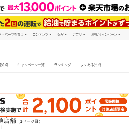
ヤ・パーツを買う
コンテンツ
保険
アプリ
お得/キャンペーン
楽天Carマガジン
キャンペーン
タイヤ・パーツ購入
自動車保険
楽天Carアプリ
自動車カタログ
タイヤ交換サービス
楽天マイカー
グ予約
礎知識
キャンペーン一覧
ランキング
よくある質問
検店舗
（1ページ目）