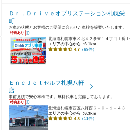
Ｄｒ．Ｄｒｉｖｅオブリステーション札幌栄
町
お車の状態とお客様のご要望に合わせた車検を提案いたします。
特典あり
北海道札幌市東区北４２条東１４丁目１番１
エリアの中心から
:6.1km
（69件）
4.7
ＥｎｅＪｅｔセルフ札幌八軒
店
事前見積で安心車検です。無料代車も完備しております。
特典あり
北海道札幌市西区八軒西６－９－１－４３
エリアの中心から
:6.3km
（11件）
4.8