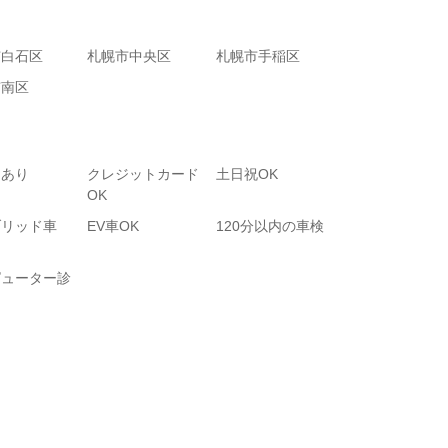
市白石区
札幌市中央区
札幌市手稲区
市南区
りあり
クレジットカード
土日祝OK
OK
ブリッド車
EV車OK
120分以内の車検
ピューター診