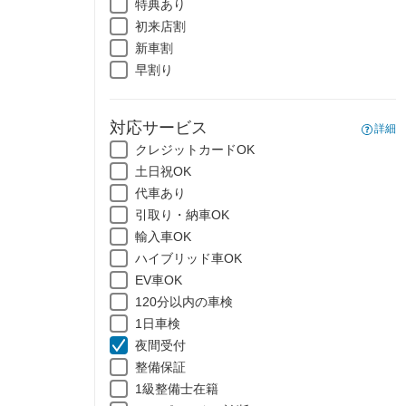
特典あり
初来店割
新車割
早割り
対応サービス
詳細
クレジットカードOK
土日祝OK
代車あり
引取り・納車OK
輸入車OK
ハイブリッド車OK
EV車OK
120分以内の車検
1日車検
夜間受付
整備保証
1級整備士在籍