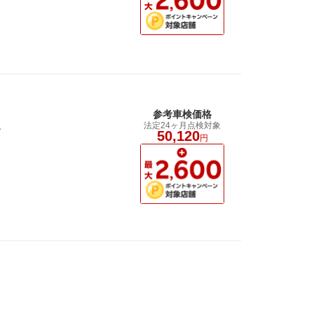
参考車検価格
法定24ヶ月点検対象
す
50,120
円