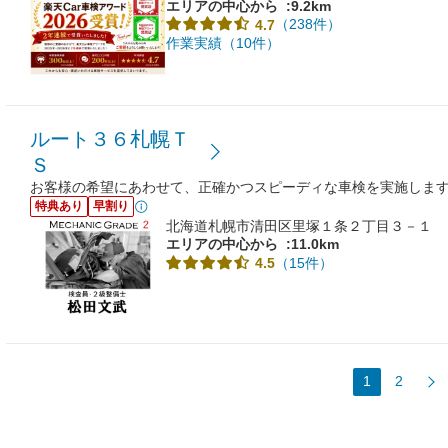
エリアの中心から
:9.2km
（238件）
4.7
作業実績（10件）
ルート３６札幌Ｔ
Ｓ
お客様の希望にあわせて、正確かつスピーディな車検を実施しま
特典あり
早割り
北海道札幌市清田区里塚１条２丁目３－１
エリアの中心から
:11.0km
（15件）
4.5
1
2