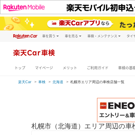
車を買う
車を売る
車検・メンテナンス
タイ
試乗・商談
楽天Car車買取
車検予約
キズ修理予約
新車
楽天Car車検
洗車・コーティン
メンテナンス管理
トップ
マイページ
メリット
ご利用ガイド
車検の基
楽天Car
車検
北海道
札幌市エリア周辺の車検店舗一覧
札幌市（北海道）エリア周辺の車