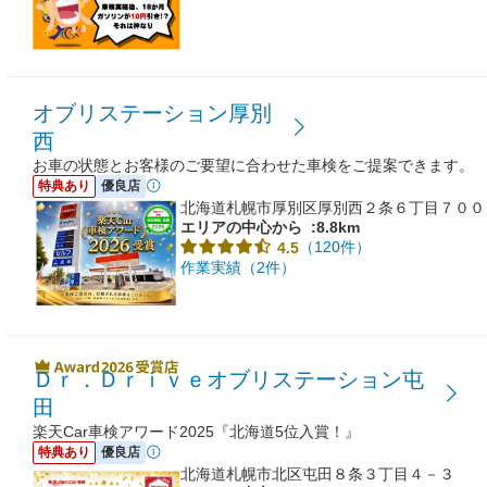
オブリステーション厚別
西
お車の状態とお客様のご要望に合わせた車検をご提案できます。
特典あり
優良店
北海道札幌市厚別区厚別西２条６丁目７００
エリアの中心から
:8.8km
（120件）
4.5
作業実績（2件）
Ｄｒ．Ｄｒｉｖｅオブリステーション屯
田
楽天Car車検アワード2025『北海道5位入賞！』
特典あり
優良店
北海道札幌市北区屯田８条３丁目４－３