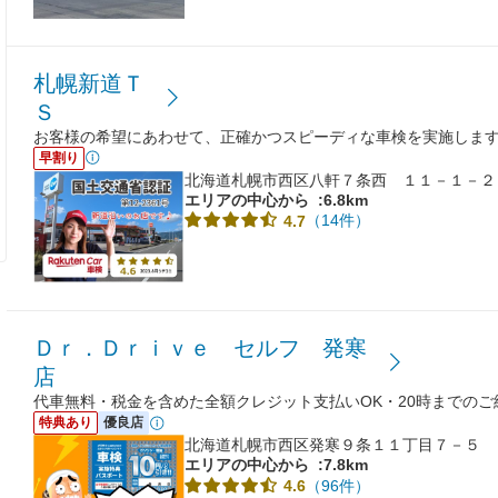
札幌新道Ｔ
Ｓ
お客様の希望にあわせて、正確かつスピーディな車検を実施しま
早割り
北海道札幌市西区八軒７条西 １１－１－２
エリアの中心から
:6.8km
（14件）
4.7
Ｄｒ．Ｄｒｉｖｅ セルフ 発寒
店
代車無料・税金を含めた全額クレジット支払いOK・20時までの
特典あり
優良店
北海道札幌市西区発寒９条１１丁目７－５
エリアの中心から
:7.8km
（96件）
4.6