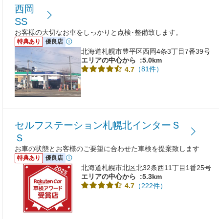
西岡
SS
お客様の大切なお車をしっかりと点検･整備致します。
特典あり
優良店
北海道札幌市豊平区西岡4条3丁目7番39号
エリアの中心から
:5.0km
（81件）
4.7
セルフステーション札幌北インターＳ
Ｓ
お車の状態とお客様のご要望に合わせた車検を提案致します
特典あり
優良店
北海道札幌市北区北32条西11丁目1番25号
エリアの中心から
:5.3km
（222件）
4.7