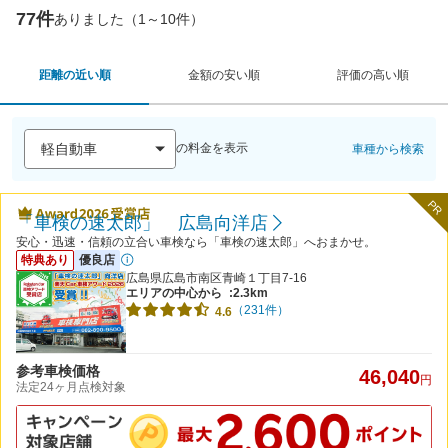
77件
ありました（1～10件）
距離の近い順
金額の安い順
評価の高い順
の料金を表示
車種から検索
PR
「車検の速太郎」 広島向洋店
安心・迅速・信頼の立合い車検なら「車検の速太郎」へおまかせ。
特典あり
優良店
広島県広島市南区青崎１丁目7-16
エリアの中心から
:2.3km
（231件）
4.6
参考車検価格
46,040
円
法定24ヶ月点検対象