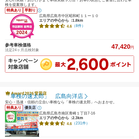
安心の実績！おかげさまで車検実績３万台！お車の状態とご要望に合わせ車
検を提案致します。
特典あり
早割り
広島県広島市中区昭和町１１ー１０
エリアの中心から
:1.8km
（8件）
4.6
参考車検価格
47,420
円
法定24ヶ月点検対象
「車検の速太郎」 広島向洋店
安心・迅速・信頼の立合い車検なら「車検の速太郎」へおまかせ。
特典あり
優良店
広島県広島市南区青崎１丁目7-16
エリアの中心から
:2.3km
（231件）
4.6