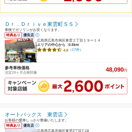
Ｄｒ．Ｄｒｉｖｅ東雲町ＳＳ
車検でガソリンがお安くなります。
特典あり
優良店
広島県広島市南区東雲２丁目１９ー１４
エリアの中心から
:0.9km
（17件）
4.9
参考車検価格
48,090
円
法定24ヶ月点検対象
オートバックス 東雲店
お客様の愛車しっかり整備いたします。
特典あり
優良店
広島県広島市南区東雲3丁目7-18