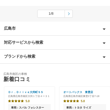
1/8
広島市
対応サービスから検索
広島市安芸区
広島市安佐北区
ブランドから検索
Award 受賞店
広島市安佐南区
優良店
ENEOS
広島市佐伯区
広島市南区の車検
特典あり
新着口コミ
「車検の速太郎」
広島市中区
早割りあり
オートバックス
Ｄｒ．Ｄｒｉｖｅ大州町ＳＳ
オートバックス 東雲店
広島市西区
広島県広島市南区大州１丁目４ー３１
広島県広島市南区東雲3丁目7-18
クレジットカードOK
チャレンジ車検
5.0
5.0
広島市東区
土日祝OK
車両 : スバル フォレスター
車両 : トヨタ ライズ