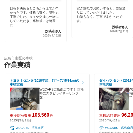
出光リテール車検
広島市
代車あり
日程を決めるところから全てが早
安さ重視でお願いすると、要望通
かったです。価格も安く、説明も
りにしていただけました。
伊藤忠エネクス
丁寧でした。タイヤ交換も一緒に
勧誘もなく、丁寧でよかったで
引取り・納車あり
閉じる
していただき、車検後には綺麗
す。
車検のコバック
に・・・
投稿者さん
投稿者さん
2026年7月21日
輸入車OK
2026年7月22日
マッハ車検
ハイブリッド車OK
出光興産「らくらく安心車検」
EV車OK
広島市南区の車検
エネフリ車検
作業実績
120分以内の車検
安心WE！車検
トヨタ シエンタ(2018年式、7万～7万5千km)の
ダイハツ タント(2012
1日車検
車検実績
車検実績
WECARS広島南店です！ 車検
W
閉じる
夜間受付
時にスタビライザーリンク
時
交・・・
ツ
整備保証
105,560
96,2
車検総額費用
円
車検総額費用
1級整備士在籍
2025年9月21日
2025年9月21日
WECARS 広島南店
WECARS 広島南店
コンピューター診断