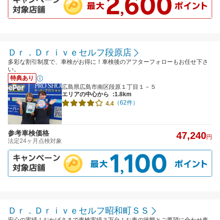
Ｄｒ．Ｄｒｉｖｅセルフ段原店
多彩な割引制度で、車検がお得に！車検後のアフターフォローもお任せ下さ
い。
特典あり
広島県広島市南区段原１丁目１－５
エリアの中心から
:1.8km
（62件）
4.4
参考車検価格
47,240
円
法定24ヶ月点検対象
Ｄｒ．Ｄｒｉｖｅセルフ昭和町ＳＳ