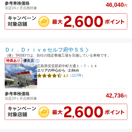
参考車検価格
46,040
円
法定24ヶ月点検対象
Ｄｒ．Ｄｒｉｖｅセルフ府中ＳＳ
（株）TAISEIでは、自社の指定整備工場を完備している車検です。
特典あり
優良店
広島県安芸郡府中町大通１－７－１４
エリアの中心から
:2.6km
（117件）
4.7
参考車検価格
42,736
円
法定24ヶ月点検対象