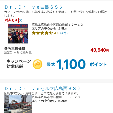
Ｄｒ．Ｄｒｉｖｅ白島ＳＳ
ガソリン代がお得に！車検後の相談もお気軽に！お得で安心な車検をお届け
します。
特典あり
広島県広島市中区西白島町１７ー１２
エリアの中心から
:3.8km
（4件）
4.8
参考車検価格
40,940
円
法定24ヶ月点検対象
Ｄｒ．Ｄｒｉｖｅセルフ広島西ＳＳ
広島市で安心・お得なサービスで対応させて頂きます。
広島県広島市中区榎町 ３－２８
エリアの中心から
:4.2km