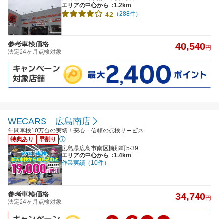
エリアの中心から
:1.2km
（288件）
4.2
参考車検価格
40,540
円
法定24ヶ月点検対象
WECARS 広島南店
年間車検10万台の実績！安心・信頼の点検サービス
特典あり
早割り
広島県広島市南区楠那町5-39
エリアの中心から
:1.4km
作業実績（10件）
参考車検価格
34,740
円
法定24ヶ月点検対象