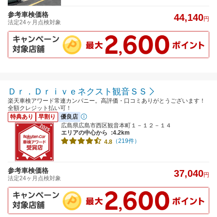
参考車検価格
44,140
円
法定24ヶ月点検対象
Ｄｒ．Ｄｒｉｖｅネクスト観音ＳＳ
楽天車検アワード常連カンパニー。高評価・口コミありがとうございます！
全額クレジット払い可！
特典あり
早割り
優良店
広島県広島市西区観音本町１－１２－１４
エリアの中心から
:4.2km
（219件）
4.8
参考車検価格
37,040
円
法定24ヶ月点検対象