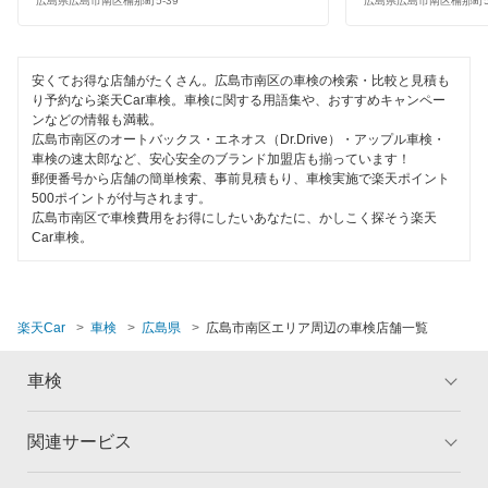
広島県広島市南区楠那町5-39
広島県広島市南区楠那町5-
閉じる
安くてお得な店舗がたくさん。広島市南区の車検の検索・比較と見積も
り予約なら楽天Car車検。車検に関する用語集や、おすすめキャンペー
ンなどの情報も満載。
広島市南区のオートバックス・エネオス（Dr.Drive）・アップル車検・
車検の速太郎など、安心安全のブランド加盟店も揃っています！
郵便番号から店舗の簡単検索、事前見積もり、車検実施で楽天ポイント
500ポイントが付与されます。
広島市南区で車検費用をお得にしたいあなたに、かしこく探そう楽天
Car車検。
楽天Car
車検
広島県
広島市南区エリア周辺の車検店舗一覧
車検
関連サービス
トップ
マイページ
メリット
ご利用ガイド