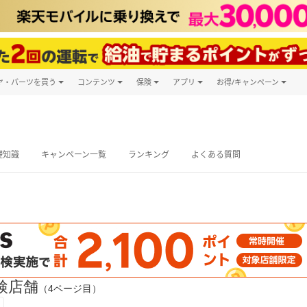
ヤ・パーツを買う
コンテンツ
保険
アプリ
お得/キャンペーン
楽天Carマガジン
キャンペーン
タイヤ・パーツ購入
自動車保険
楽天Carアプリ
自動車カタログ
タイヤ交換サービス
楽天マイカー
グ予約
礎知識
キャンペーン一覧
ランキング
よくある質問
検店舗
（4ページ目）