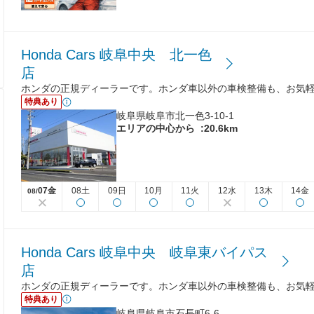
Honda Cars 岐阜中央 北一色
店
ホンダの正規ディーラーです。ホンダ車以外の車検整備も、お気
特典あり
岐阜県岐阜市北一色3-10-1
エリアの中心から
:20.6km
07金
08土
09日
10月
11火
12水
13木
14金
08/
Honda Cars 岐阜中央 岐阜東バイパス
店
ホンダの正規ディーラーです。ホンダ車以外の車検整備も、お気
特典あり
岐阜県岐阜市石長町6-6