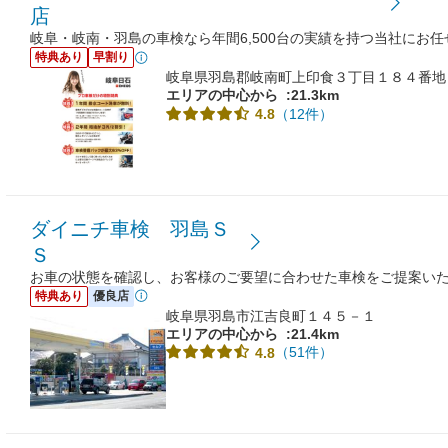
店
岐阜・岐南・羽島の車検なら年間6,500台の実績を持つ当社にお任
特典あり
早割り
岐阜県羽島郡岐南町上印食３丁目１８４番地
エリアの中心から
:21.3km
（12件）
4.8
ダイニチ車検 羽島Ｓ
Ｓ
お車の状態を確認し、お客様のご要望に合わせた車検をご提案い
特典あり
優良店
岐阜県羽島市江吉良町１４５－１
エリアの中心から
:21.4km
（51件）
4.8