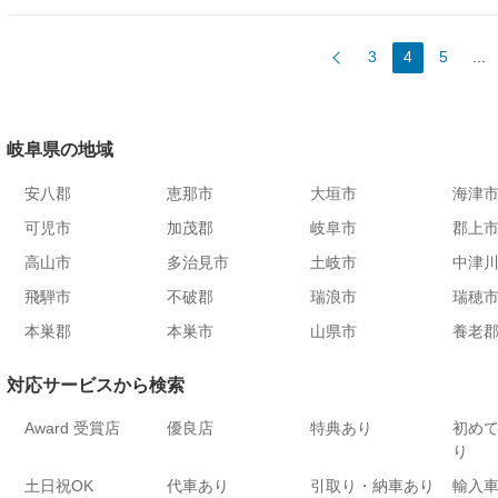
3
4
5
...
岐阜県の地域
安八郡
恵那市
大垣市
海津
可児市
加茂郡
岐阜市
郡上
高山市
多治見市
土岐市
中津
飛騨市
不破郡
瑞浪市
瑞穂
本巣郡
本巣市
山県市
養老
対応サービスから検索
Award 受賞店
優良店
特典あり
初め
り
土日祝OK
代車あり
引取り・納車あり
輸入車