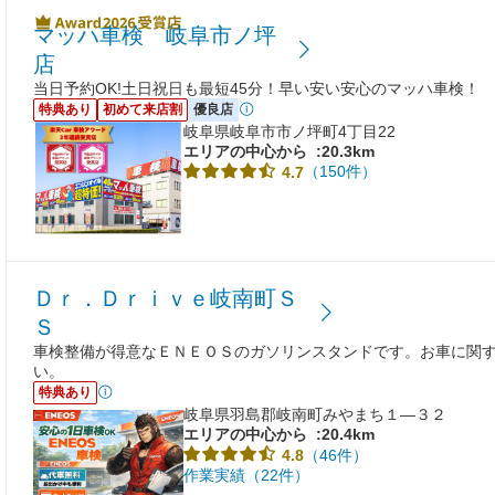
マッハ車検 岐阜市ノ坪
店
当日予約OK!土日祝日も最短45分！早い安い安心のマッハ車検！
特典あり
初めて来店割
優良店
岐阜県岐阜市市ノ坪町4丁目22
エリアの中心から
:20.3km
（150件）
4.7
Ｄｒ．Ｄｒｉｖｅ岐南町Ｓ
Ｓ
車検整備が得意なＥＮＥＯＳのガソリンスタンドです。お車に関
い。
特典あり
岐阜県羽島郡岐南町みやまち１―３２
エリアの中心から
:20.4km
（46件）
4.8
作業実績（22件）