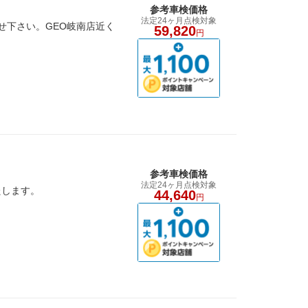
参考車検価格
法定24ヶ月点検対象
せ下さい。GEO岐南店近く
59,820
円
参考車検価格
法定24ヶ月点検対象
たします。
44,640
円