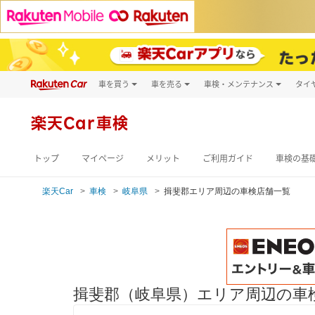
車を買う
車を売る
車検・メンテナンス
タイ
試乗・商談
楽天Car車買取
車検予約
キズ修理予約
新車
楽天Car車検
洗車・コーティン
メンテナンス管理
トップ
マイページ
メリット
ご利用ガイド
車検の基
楽天Car
車検
岐阜県
揖斐郡エリア周辺の車検店舗一覧
揖斐郡（岐阜県）エリア周辺の車