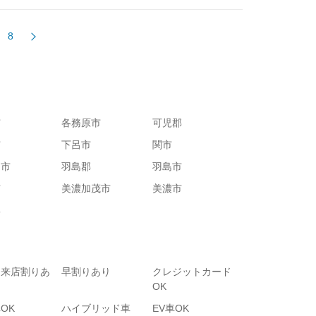
8
市
各務原市
可児郡
市
下呂市
関市
川市
羽島郡
羽島市
市
美濃加茂市
美濃市
郡
て来店割りあ
早割りあり
クレジットカード
OK
OK
ハイブリッド車
EV車OK