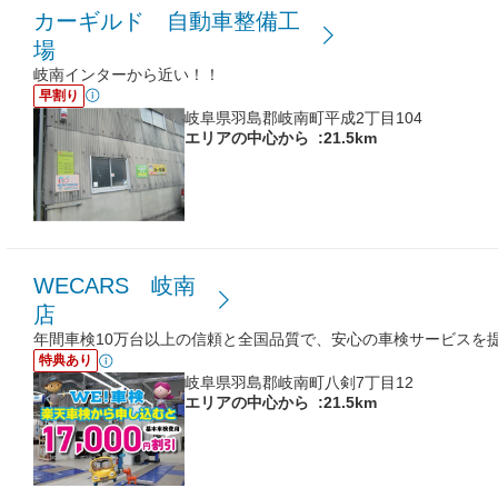
カーギルド 自動車整備工
場
岐南インターから近い！！
早割り
岐阜県羽島郡岐南町平成2丁目104
エリアの中心から
:21.5km
WECARS 岐南
店
年間車検10万台以上の信頼と全国品質で、安心の車検サービスを
特典あり
岐阜県羽島郡岐南町八剣7丁目12
エリアの中心から
:21.5km