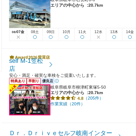
エリアの中心から
:20.7km
07金
08土
09日
10月
11火
12水
13木
14金
08/
self M-1笠松
店
安心・満足・確実な車検をご提案いたします。
特典あり
早割り
優良店
岐阜県岐阜市柳津町東塚5-50
エリアの中心から
:20.7km
（205件）
4.8
作業実績（20件）
Ｄｒ．Ｄｒｉｖｅセルフ岐南インター