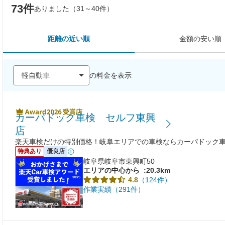
73件
ありました（31～40件）
距離の近い順
金額の安い順
の料金を表示
カーパドック車検 セルフ東興
店
楽天車検だけの特別価格！岐阜エリアでの車検ならカーパドック
特典あり
優良店
岐阜県岐阜市東興町50
エリアの中心から
:20.3km
（124件）
4.8
作業実績（291件）