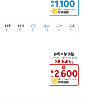
15土
16日
17月
18火
19水
20木
参考車検価格
法定24ヶ月点検対象
36,540
円