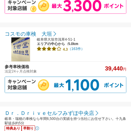
コスモの車検 大垣
岐阜県大垣市浅草4-51-1
エリアの中心から
:5.0km
（163件）
4.3
参考車検価格
39,440
円
法定24ヶ月点検対象
Ｄｒ．Ｄｒｉｖｅセルフみずほ中央店
岐阜・瑞穂の車検なら年間6,500台の実績を持つ当社にお任せ下さい。十九条
駅徒歩約5分
特典あり
早割り