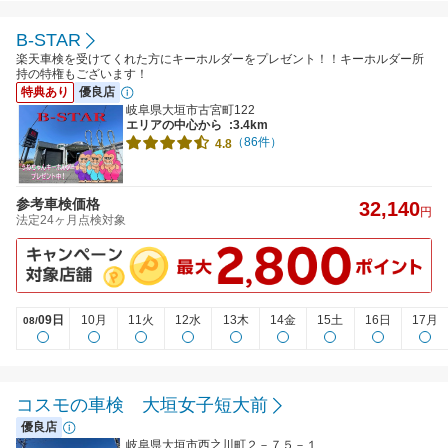
B-STAR
楽天車検を受けてくれた方にキーホルダーをプレゼント！！キーホルダー所
持の特権もございます！
特典あり
優良店
岐阜県大垣市古宮町122
エリアの中心から
:3.4km
（86件）
4.8
参考車検価格
32,140
円
法定24ヶ月点検対象
09日
10月
11火
12水
13木
14金
15土
16日
17月
08/
コスモの車検 大垣女子短大前
優良店
岐阜県大垣市西之川町２－７５－１