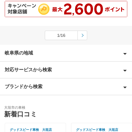
1/16
岐阜県の地域
対応サービスから検索
安八郡
揖斐郡
ブランドから検索
Award 受賞店
恵那市
優良店
ENEOS
海津市
大垣市の車検
特典あり
新着口コミ
「車検の速太郎」
各務原市
初めて来店割りあり
アップル車検
グッドスピード車検 大垣店
グッドスピード車検 大垣店
可児郡