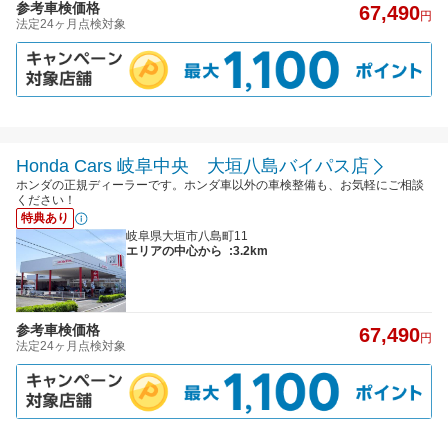
参考車検価格
67,490
円
法定24ヶ月点検対象
Honda Cars 岐阜中央 大垣八島バイパス店
ホンダの正規ディーラーです。ホンダ車以外の車検整備も、お気軽にご相談
ください！
特典あり
岐阜県大垣市八島町11
エリアの中心から
:3.2km
参考車検価格
67,490
円
法定24ヶ月点検対象