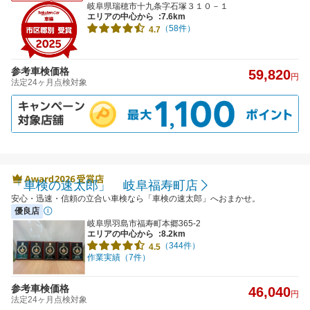
岐阜県瑞穂市十九条字石塚３１０－１
エリアの中心から
:7.6km
（58件）
4.7
参考車検価格
59,820
円
法定24ヶ月点検対象
「車検の速太郎」 岐阜福寿町店
安心・迅速・信頼の立合い車検なら「車検の速太郎」へおまかせ。
優良店
岐阜県羽島市福寿町本郷365-2
エリアの中心から
:8.2km
（344件）
4.5
作業実績（7件）
参考車検価格
46,040
円
法定24ヶ月点検対象