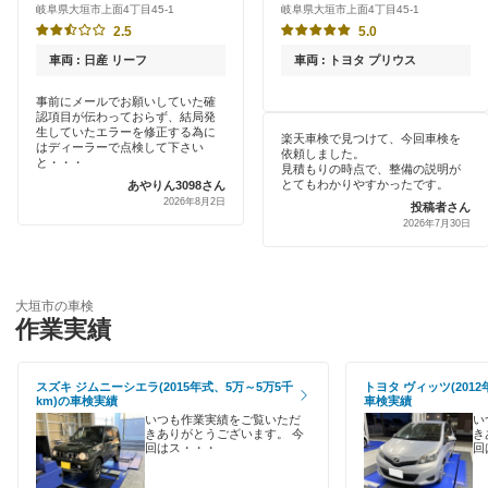
岐阜県大垣市上面4丁目45-1
岐阜県大垣市上面4丁目45-1
新車初回割りあり
JOYCAL（ジョイカル）
2.5
5.0
可児市
早割りあり
車両 : 日産 リーフ
車両 : トヨタ プリウス
出光リテール車検
加茂郡
クレジットカードOK
事前にメールでお願いしていた確
認項目が伝わっておらず、結局発
伊藤忠エネクス
岐阜市
生していたエラーを修正する為に
楽天車検で見つけて、今回車検を
土日祝OK
はディーラーで点検して下さい
依頼しました。
宇佐美車検
と・・・
見積もりの時点で、整備の説明が
郡上市
とてもわかりやすかったです。
あやりん3098さん
代車あり
2026年8月2日
コスモの車検
投稿者さん
下呂市
2026年7月30日
引取り・納車あり
車検のコバック
関市
輸入車OK
ミタニ車検
大垣市の車検
高山市
作業実績
ハイブリッド車OK
GTNET×カフェ車検
多治見市
EV車OK
キグナス車検
スズキ ジムニーシエラ(2015年式、5万～5万5千
トヨタ ヴィッツ(2012
土岐市
km)の車検実績
車検実績
120分以内の車検
いつも作業実績をご覧いただ
い
上原B-cle車検
きありがとうございます。 今
き
中津川市
回はス・・・
回
1日車検
マッハ車検
羽島郡