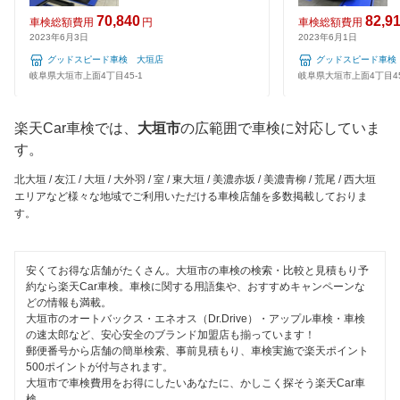
夜間受付
70,840
82,9
車検総額費用
円
車検総額費用
出光興産「らくらく安心車検」
羽島市
2023年6月3日
2023年6月1日
整備保証
グッドスピード車検 大垣店
グッドスピード車検
グッドスピード車検
飛騨市
岐阜県大垣市上面4丁目45-1
岐阜県大垣市上面4丁目45
1級整備士在籍
エネフリ車検
不破郡
コンピューター診断
楽天Car車検では、
大垣市
の広範囲で車検に対応していま
安心WE！車検
瑞浪市
す。
閉じる
北大垣 / 友江 / 大垣 / 大外羽 / 室 / 東大垣 / 美濃赤坂 / 美濃青柳 / 荒尾 / 西大垣
瑞穂市
閉じる
エリアなど様々な地域でご利用いただける車検店舗を多数掲載しておりま
す。
美濃加茂市
美濃市
安くてお得な店舗がたくさん。大垣市の車検の検索・比較と見積もり予
約なら楽天Car車検。車検に関する用語集や、おすすめキャンペーンな
本巣郡
どの情報も満載。
大垣市のオートバックス・エネオス（Dr.Drive）・アップル車検・車検
本巣市
の速太郎など、安心安全のブランド加盟店も揃っています！
郵便番号から店舗の簡単検索、事前見積もり、車検実施で楽天ポイント
山県市
500ポイントが付与されます。
大垣市で車検費用をお得にしたいあなたに、かしこく探そう楽天Car車
検。