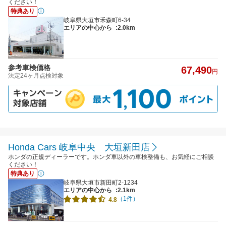
ください！
特典あり
岐阜県大垣市禾森町6-34
エリアの中心から
:2.0km
参考車検価格
67,490
円
法定24ヶ月点検対象
Honda Cars 岐阜中央 大垣新田店
ホンダの正規ディーラーです。ホンダ車以外の車検整備も、お気軽にご相談
ください！
特典あり
岐阜県大垣市新田町2-1234
エリアの中心から
:2.1km
（1件）
4.8