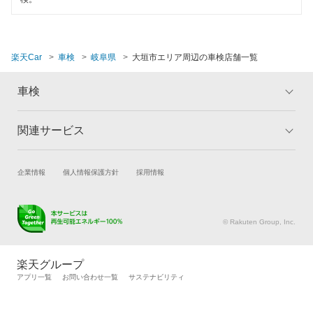
養老郡
閉じる
楽天Car
車検
岐阜県
大垣市エリア周辺の車検店舗一覧
車検
関連サービス
トップ
マイページ
メリット
ご利用ガイド
試乗・商談
新車購入
企業情報
個人情報保護方針
採用情報
車検の基礎知識
キャンペーン一覧
楽天Car車買取
車検予約
ランキング
よくある質問
キズ修理予約
洗車・コーティング予約
© Rakuten Group, Inc.
メンテナンス管理
タイヤ・パーツ購入
タイヤ交換サービス
楽天Car マガジン
楽天グループ
自動車カタログ
自動車保険
アプリ一覧
お問い合わせ一覧
サステナビリティ
楽天マイカー割