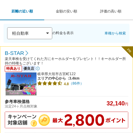
距離の近い順
金額の安い順
評価の高い順
の料金を表示
車種から検索
PR
B-STAR
楽天車検を受けてくれた方にキーホルダーをプレゼント！！キーホルダー所
持の特権もございます！
特典あり
優良店
岐阜県大垣市古宮町122
エリアの中心から
:3.4km
（86件）
4.8
参考車検価格
32,140
円
法定24ヶ月点検対象