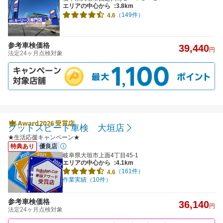
エリアの中心から
:3.8km
（149件）
4.6
参考車検価格
39,440
円
法定24ヶ月点検対象
グッドスピード車検 大垣店
★生活応援キャンペーン★
特典あり
優良店
岐阜県大垣市上面4丁目45-1
エリアの中心から
:4.1km
（161件）
4.6
作業実績（10件）
参考車検価格
36,140
円
法定24ヶ月点検対象