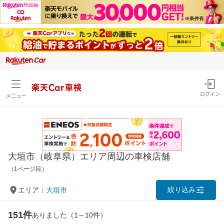
楽天Car車検
ログイン
メニュー
大垣市（岐阜県）エリア周辺の車検店舗
（1ページ目）
絞り込み
エリア：
大垣市
151件
ありました（1～10件）