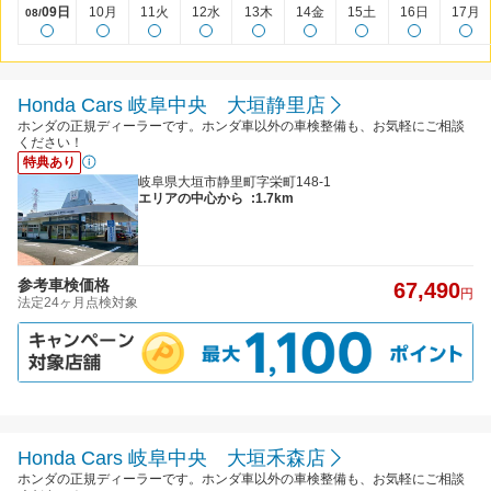
09日
10月
11火
12水
13木
14金
15土
16日
17月
08/
Honda Cars 岐阜中央 大垣静里店
ホンダの正規ディーラーです。ホンダ車以外の車検整備も、お気軽にご相談
ください！
特典あり
岐阜県大垣市静里町字栄町148-1
エリアの中心から
:1.7km
参考車検価格
67,490
円
法定24ヶ月点検対象
Honda Cars 岐阜中央 大垣禾森店
ホンダの正規ディーラーです。ホンダ車以外の車検整備も、お気軽にご相談