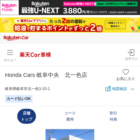
楽天Car車検
ログイン
メニュー
Honda Cars 岐阜中央 北一色店
お気に入り
岐阜県岐阜市北一色3-10-1
地図確認
カード払いOK
店舗
コース
割引
トップ
費用
特典