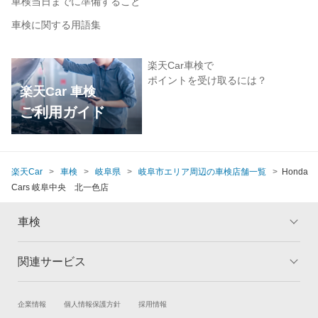
車検当日までに準備すること
車検に関する用語集
楽天Car車検で
ポイントを受け取るには？
楽天Car 車検
ご利用ガイド
楽天Car
車検
岐阜県
岐阜市エリア周辺の車検店舗一覧
Honda
Cars 岐阜中央 北一色店
車検
関連サービス
トップ
マイページ
メリット
ご利用ガイド
試乗・商談
新車購入
企業情報
個人情報保護方針
採用情報
車検の基礎知識
キャンペーン一覧