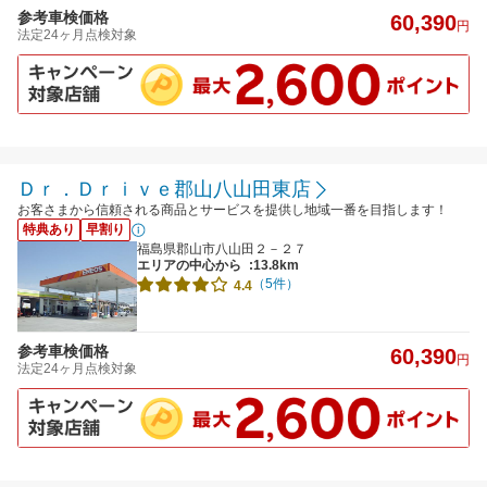
参考車検価格
60,390
円
法定24ヶ月点検対象
Ｄｒ．Ｄｒｉｖｅ郡山八山田東店
お客さまから信頼される商品とサービスを提供し地域一番を目指します！
特典あり
早割り
福島県郡山市八山田２－２７
エリアの中心から
:13.8km
（5件）
4.4
参考車検価格
60,390
円
法定24ヶ月点検対象