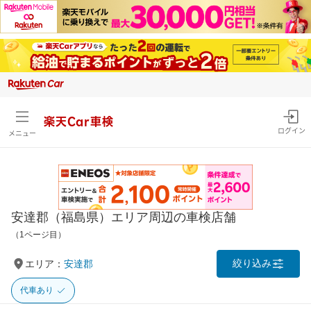
楽天Car車検
ログイン
メニュー
安達郡（福島県）エリア周辺の車検店舗
（1ページ目）
絞り込み
エリア：
安達郡
代車あり