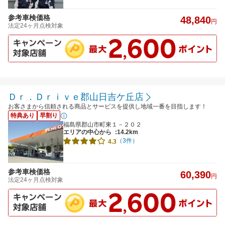
参考車検価格
48,840
円
法定24ヶ月点検対象
Ｄｒ．Ｄｒｉｖｅ郡山日吉ケ丘店
お客さまから信頼される商品とサービスを提供し地域一番を目指します！
特典あり
早割り
福島県郡山市町東１－２０２
エリアの中心から
:14.2km
（3件）
4.3
参考車検価格
60,390
円
法定24ヶ月点検対象