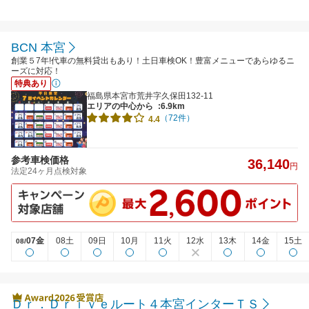
BCN 本宮
創業５7年!代車の無料貸出もあり！土日車検OK！豊富メニューであらゆるニ
ーズに対応！
特典あり
福島県本宮市荒井字久保田132-11
エリアの中心から
:6.9km
（72件）
4.4
参考車検価格
36,140
円
法定24ヶ月点検対象
07金
08土
09日
10月
11火
12水
13木
14金
15土
08/
Ｄｒ．Ｄｒｉｖｅルート４本宮インターＴＳ