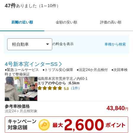
47件
ありました（1～10件）
距離の近い順
金額の安い順
評価の高い順
の料金を表示
車種から検索
4号新本宮インターSS
●緊急コールサービス ●トリプル安心保障 ●法定24か月点検付 ●次回車検
時まで整備保証
福島県本宮市荒井字北ノ内60-1
エリアの中心から
:6.5km
（1件）
5.0
参考車検価格
43,840
円
法定24ヶ月点検対象