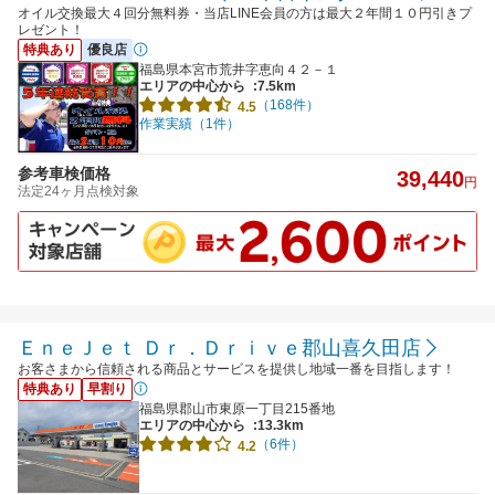
オイル交換最大４回分無料券・当店LINE会員の方は最大２年間１０円引きプ
レゼント！
特典あり
優良店
福島県本宮市荒井字恵向４２－１
エリアの中心から
:7.5km
（168件）
4.5
作業実績（1件）
参考車検価格
39,440
円
法定24ヶ月点検対象
ＥｎｅＪｅｔ Ｄｒ．Ｄｒｉｖｅ郡山喜久田店
お客さまから信頼される商品とサービスを提供し地域一番を目指します！
特典あり
早割り
福島県郡山市東原一丁目215番地
エリアの中心から
:13.3km
（6件）
4.2