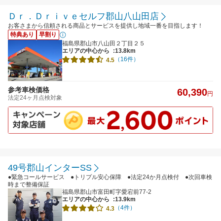
Ｄｒ．Ｄｒｉｖｅセルフ郡山八山田店
お客さまから信頼される商品とサービスを提供し地域一番を目指します！
特典あり
早割り
福島県郡山市八山田２丁目２５
エリアの中心から
:13.8km
（16件）
4.5
参考車検価格
60,390
円
法定24ヶ月点検対象
49号郡山インターSS
●緊急コールサービス ●トリプル安心保障 ●法定24か月点検付 ●次回車検
時まで整備保証
福島県郡山市富田町字愛宕前77-2
エリアの中心から
:13.9km
（4件）
4.3