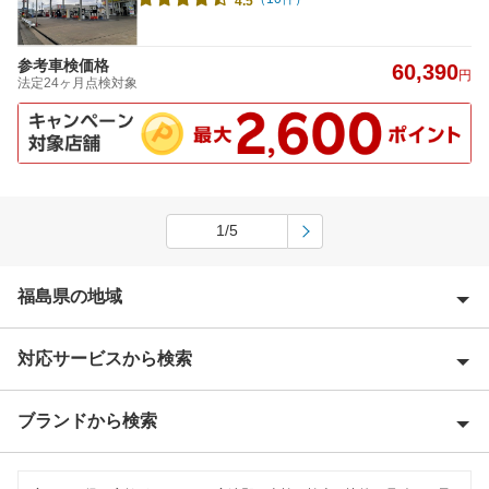
4.5
参考車検価格
60,390
円
法定24ヶ月点検対象
1/5
福島県の地域
対応サービスから検索
会津若松市
石川郡
ブランドから検索
Award 受賞店
いわき市
優良店
ENEOS