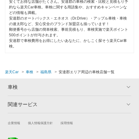
岩瀬郡
安くてお得な店舗がたくさん。安達郡の車検の検索・比較と見積もり予
特典あり
約なら楽天Car車検。車検に関する用語集や、おすすめキャンペーンな
中部自動車販売（チューブ＆BCN）
どの情報も満載。
大沼郡
安達郡のオートバックス・エネオス（Dr.Drive）・アップル車検・車検
初めて来店割りあり
伊藤忠エネクス
の速太郎など、安心安全のブランド加盟店も揃っています！
河沼郡
郵便番号から店舗の簡単検索、事前見積もり、車検実施で楽天ポイント
新車初回割りあり
500ポイントが付与されます。
マッハ車検
喜多方市
安達郡で車検費用をお得にしたいあなたに、かしこく探そう楽天Car車
早割りあり
検。
出光興産「らくらく安心車検」
郡山市
クレジットカードOK
アクセル車検
白河市
土日祝OK
楽天Car
車検
福島県
安達郡エリア周辺の車検店舗一覧
安心WE！車検
須賀川市
代車あり
車検
相馬郡
閉じる
引取り・納車あり
相馬市
関連サービス
トップ
マイページ
輸入車OK
メリット
ご利用ガイド
伊達郡
ハイブリッド車OK
試乗・商談
新車購入
企業情報
個人情報保護方針
採用情報
車検の基礎知識
キャンペーン一覧
伊達市
楽天Car車買取
車検予約
EV車OK
ランキング
よくある質問