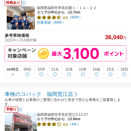
特典あり
福岡県福岡市早良区曙１－１４－２２
エリアの中心から
:12.7km
（86件）
4.5
作業実績（99件）
参考車検価格
36,040
円
法定24ヶ月点検対象
08土
09日
10月
11火
12水
13木
14金
15土
16日
08/
車検のコバック 福岡荒江店
お車の状態とお客様のご要望に合わせた安全で安心な車検をご提案致しま
す。
早割り
福岡県福岡市早良区荒江3-12-27
エリアの中心から
:12.8km
（4件）
4.0