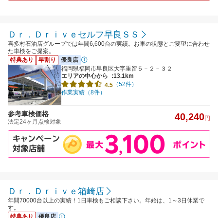
Ｄｒ．Ｄｒｉｖｅセルフ早良ＳＳ
喜多村石油店グループでは年間6,600台の実績。お車の状態とご要望に合わせ
た車検をご提案。
特典あり
早割り
優良店
福岡県福岡市早良区大字重留５－２－３２
エリアの中心から
:13.1km
（52件）
4.5
作業実績（8件）
参考車検価格
40,240
円
法定24ヶ月点検対象
Ｄｒ．Ｄｒｉｖｅ箱崎店
年間70000台以上の実績！1日車検もご相談下さい。年始は、1～3日休業で
す。
特典あり
優良店