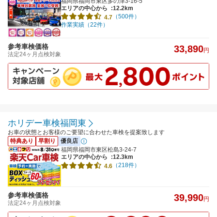
福岡県福岡市東区多の津3-16-5
エリアの中心から
:12.2km
（500件）
4.7
作業実績（22件）
参考車検価格
33,890
円
法定24ヶ月点検対象
ホリデー車検福岡東
お車の状態とお客様のご要望に合わせた車検を提案致します
特典あり
早割り
優良店
福岡県福岡市東区松島3-24-7
エリアの中心から
:12.3km
（218件）
4.6
参考車検価格
39,990
円
法定24ヶ月点検対象