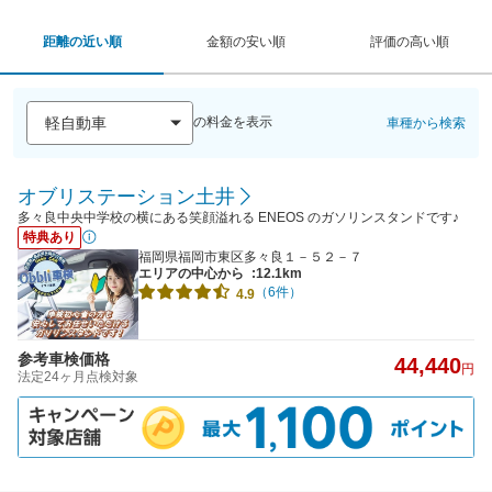
距離の近い順
金額の安い順
評価の高い順
の料金を表示
車種から検索
オブリステーション土井
多々良中央中学校の横にある笑顔溢れる ENEOS のガソリンスタンドです♪
特典あり
福岡県福岡市東区多々良１－５２－７
エリアの中心から
:12.1km
（6件）
4.9
参考車検価格
44,440
円
法定24ヶ月点検対象