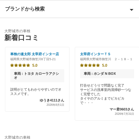
朝倉市
ブランドから検索
Award 受賞店
飯塚市
優良店
ENEOS
糸島市
大野城市の車検
特典あり
新着口コミ
「車検の速太郎」
うきは市
初めて来店割りあり
アップル車検
車検の速太郎 太宰府インター店
太宰府インターＴＳ
大川市
福岡県大野城市御笠川6丁目5-21
福岡県大野城市御笠川 ２－１８－１
新車初回割りあり
オートバックス
5.0
5.0
大牟田市
早割りあり
車両 : トヨタ カローラアクシ
車両 : ホンダ N BOX
出光リテール車検
オ
小郡市
クレジットカードOK
打合せどうりで問題なく完了
説明がとてもわかりやすいのでオ
サービスの洗車室内清掃砂一つな
伊藤忠エネクス
遠賀郡
ススメです。
く完璧でした
土日祝OK
タイヤのアルミまでピカピカ
ゆうき4111さん
宇佐美車検
で・・・
2026年8月1日
春日市
マー君0603さん
代車あり
2026年7月31日
コスモの車検
糟屋郡
引取り・納車あり
車検のコバック
嘉穂郡
輸入車OK
大野城市の車検