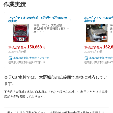
GTNET×カフェ車検
作業実績
嘉麻市
ハイブリッド車OK
マッハ車検
鞍手郡
マツダ デミオ(2019年式、5万5千～6万km)の車
ホンダ フィット(2019
EV車OK
検実績
車検実績
出光興産「らくらく安心車検」
久留米市
車種：デミオ 支払総額：
車
120分以内の車検
150,868円 所要時間：預かり
1
車・・・
り
エネフリ車検
古賀市
1日車検
くるまクリニック
田川郡
150,868
162,
車検総額費用
円
車検総額費用
夜間受付
2026年6月16日
2026年6月14日
安心WE！車検
田川市
車検の速太郎 太宰府インター店
車検の速太郎 太宰
整備保証
福岡県大野城市御笠川6丁目5-21
福岡県大野城市御笠川6丁目
太宰府市
閉じる
1級整備士在籍
筑後市
楽天Car車検では、
大野城市
の広範囲で車検に対応してい
コンピューター診断
ます。
那珂川市
下大利 / 大野城 / 水城 / 白木原エリアなど様々な地域でご利用いただける車検
閉じる
店舗を多数掲載しております。
筑紫野市
築上郡
安くてお得な店舗がたくさん。大野城市の車検の検索・比較と見積もり