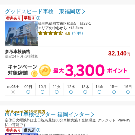
グッドスピード車検 東福岡店
特典あり
早割り
福岡県福岡市東区松島5丁目23-1
エリアの中心から
:12.2km
（50件）
4.5
参考車検価格
32,140
円
法定24ヶ月点検対象
08土
09日
10月
11火
12水
13木
14金
15土
16日
08/
GTNET車検センター 福岡インター
定休日火曜以外は土日祝も最短60分車検実施！全額現金･クレジット･PayPay
払い可能です
特典あり
優良店