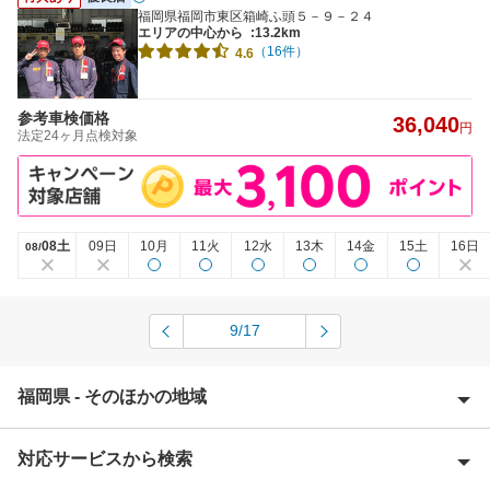
福岡県福岡市東区箱崎ふ頭５－９－２４
エリアの中心から
:13.2km
（16件）
4.6
参考車検価格
36,040
円
法定24ヶ月点検対象
08土
09日
10月
11火
12水
13木
14金
15土
16日
08/
9/17
福岡県 - そのほかの地域
対応サービスから検索
朝倉郡