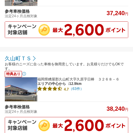
参考車検価格
37,240
円
法定24ヶ月点検対象
久山町ＴＳ
お客様のニーズに合った車検を御用意しています。お見積りだけでもOKで
す。
特典あり
福岡県糟屋郡久山町大字久原字日棒 ３２６８－６
エリアの中心から
:12.9km
（63件）
4.7
参考車検価格
38,240
円
法定24ヶ月点検対象