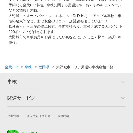
予約なら楽天Car車検。車検に関する用語集や、おすすめキャンペーン
中間市
などの情報も満載。
大野城市のオートバックス・エネオス（Dr.Drive）・アップル車検・車
直方市
検の速太郎など、安心安全のブランド加盟店も揃っています！
郵便番号から店舗の簡単検索、事前見積もり、車検実施で楽天ポイント
福津市
500ポイントが付与されます。
大野城市で車検費用をお得にしたいあなたに、かしこく探そう楽天Car
豊前市
車検。
三井郡
三潴郡
楽天Car
車検
福岡県
大野城市エリア周辺の車検店舗一覧
京都郡
車検
みやま市
関連サービス
トップ
マイページ
宮若市
メリット
ご利用ガイド
宗像市
試乗・商談
新車購入
企業情報
個人情報保護方針
採用情報
車検の基礎知識
キャンペーン一覧
楽天Car車買取
車検予約
ランキング
よくある質問
柳川市