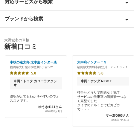
対応サービスから検索
朝倉郡
朝倉市
ブランドから検索
Award 受賞店
飯塚市
優良店
ENEOS
糸島市
大野城市の車検
特典あり
新着口コミ
「車検の速太郎」
うきは市
初めて来店割りあり
アップル車検
車検の速太郎 太宰府インター店
太宰府インターＴＳ
大川市
福岡県大野城市御笠川6丁目5-21
福岡県大野城市御笠川 ２－１８－１
新車初回割りあり
オートバックス
5.0
5.0
大牟田市
早割りあり
車両 : トヨタ カローラアクシ
車両 : ホンダ N BOX
出光リテール車検
オ
小郡市
クレジットカードOK
打合せどうりで問題なく完了
説明がとてもわかりやすいのでオ
サービスの洗車室内清掃砂一つな
伊藤忠エネクス
遠賀郡
ススメです。
く完璧でした
土日祝OK
タイヤのアルミまでピカピカ
ゆうき4111さん
宇佐美車検
で・・・
2026年8月1日
春日市
マー君0603さん
代車あり
2026年7月31日
コスモの車検
糟屋郡
引取り・納車あり