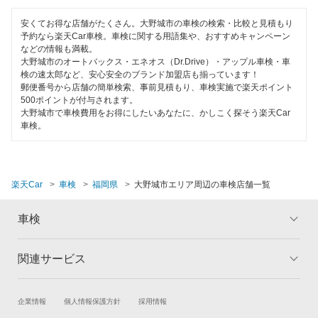
築上郡
安くてお得な店舗がたくさん。大野城市の車検の検索・比較と見積もり
予約なら楽天Car車検。車検に関する用語集や、おすすめキャンペーン
中間市
などの情報も満載。
大野城市のオートバックス・エネオス（Dr.Drive）・アップル車検・車
直方市
検の速太郎など、安心安全のブランド加盟店も揃っています！
郵便番号から店舗の簡単検索、事前見積もり、車検実施で楽天ポイント
福津市
500ポイントが付与されます。
大野城市で車検費用をお得にしたいあなたに、かしこく探そう楽天Car
豊前市
車検。
三井郡
三潴郡
楽天Car
車検
福岡県
大野城市エリア周辺の車検店舗一覧
京都郡
車検
みやま市
関連サービス
トップ
マイページ
宮若市
メリット
ご利用ガイド
宗像市
試乗・商談
新車購入
企業情報
個人情報保護方針
採用情報
車検の基礎知識
キャンペーン一覧