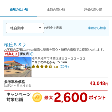
距離の近い順
金額の安い順
評価の高い順
の料金を表示
車種から検索
桜丘ＳＳ
お客様の立場にたった最適な整備を安心・納得の価格でご提案いたします。
特典あり
優良店
福岡県福岡市博多区浦田２－２２－２２
エリアの中心から
:5.5km
（25件）
4.8
参考車検価格
43,048
円
法定24ヶ月点検対象