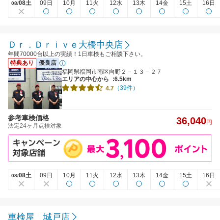
08土
09日
10月
11火
12水
13木
14金
15土
16日
08/
Ｄｒ．Ｄｒｉｖｅ大橋中央店
年間70000台以上の実績！1日車検もご相談下さい。
特典あり
優良店
福岡県福岡市南区向野２－１３－２７
エリアの中心から
:6.5km
（39件）
4.7
参考車検価格
36,040
円
法定24ヶ月点検対象
08土
09日
10月
11火
12水
13木
14金
15土
16日
08/
車検屋 城戸店