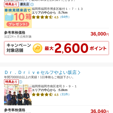
特典あり
優良店
福岡県福岡市博多区板付１－７－１３
エリアの中心から
:5.7km
（64件）
4.5
参考車検価格
36,000
円
法定24ヶ月点検対象
Ｄｒ．Ｄｒｉｖｅセルフやよい坂店
年間70000台以上の実績！1日車検もご相談下さい。
特典あり
福岡県福岡市南区老司３－９－１
エリアの中心から
:5.8km
（31件）
4.5
参考車検価格
36,040
円