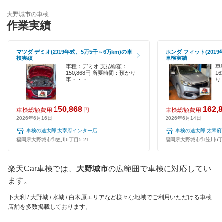
車検のコバック
嘉穂郡
輸入車OK
大野城市の車検
GTNET×カフェ車検
作業実績
嘉麻市
ハイブリッド車OK
マッハ車検
鞍手郡
マツダ デミオ(2019年式、5万5千～6万km)の車
ホンダ フィット(2019
EV車OK
検実績
車検実績
出光興産「らくらく安心車検」
久留米市
車種：デミオ 支払総額：
車
120分以内の車検
150,868円 所要時間：預かり
1
車・・・
り
エネフリ車検
古賀市
1日車検
くるまクリニック
田川郡
150,868
162,
車検総額費用
円
車検総額費用
夜間受付
2026年6月16日
2026年6月14日
安心WE！車検
田川市
車検の速太郎 太宰府インター店
車検の速太郎 太宰
整備保証
福岡県大野城市御笠川6丁目5-21
福岡県大野城市御笠川6丁目
太宰府市
閉じる
1級整備士在籍
筑後市
楽天Car車検では、
大野城市
の広範囲で車検に対応してい
コンピューター診断
ます。
那珂川市
下大利 / 大野城 / 水城 / 白木原エリアなど様々な地域でご利用いただける車検
閉じる
店舗を多数掲載しております。
筑紫野市