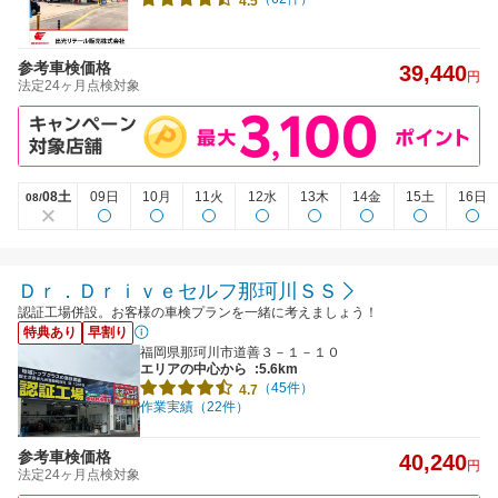
4.5
参考車検価格
39,440
円
法定24ヶ月点検対象
08土
09日
10月
11火
12水
13木
14金
15土
16日
08/
Ｄｒ．Ｄｒｉｖｅセルフ那珂川ＳＳ
認証工場併設。お客様の車検プランを一緒に考えましょう！
特典あり
早割り
福岡県那珂川市道善３－１－１０
エリアの中心から
:5.6km
（45件）
4.7
作業実績（22件）
参考車検価格
40,240
円
法定24ヶ月点検対象