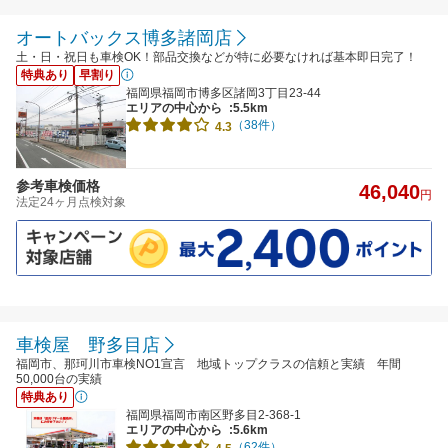
オートバックス博多諸岡店
土・日・祝日も車検OK！部品交換などが特に必要なければ基本即日完了！
特典あり
早割り
福岡県福岡市博多区諸岡3丁目23-44
エリアの中心から
:5.5km
（38件）
4.3
参考車検価格
46,040
円
法定24ヶ月点検対象
車検屋 野多目店
福岡市、那珂川市車検NO1宣言 地域トップクラスの信頼と実績 年間
50,000台の実績
特典あり
福岡県福岡市南区野多目2-368-1
エリアの中心から
:5.6km
（62件）