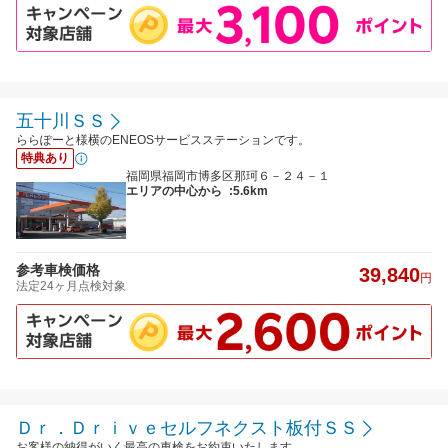
五十川ＳＳ
ららぽーと様横のENEOSサービスステーションです。
特典あり
福岡県福岡市博多区那珂６－２４－１
エリアの中心から
:5.6km
参考車検価格
39,840
円
法定24ヶ月点検対象
Ｄｒ．Ｄｒｉｖｅセルフネクスト板付ＳＳ
お客様の納得がいく最高の車検をお約束いたします。