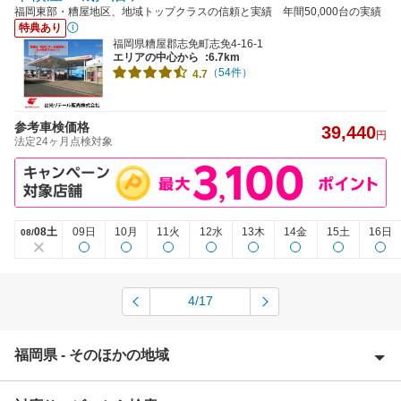
福岡東部・糟屋地区、地域トップクラスの信頼と実績 年間50,000台の実績
特典あり
福岡県糟屋郡志免町志免4-16-1
エリアの中心から
:6.7km
（54件）
4.7
参考車検価格
39,440
円
法定24ヶ月点検対象
08土
09日
10月
11火
12水
13木
14金
15土
16日
08/
4/17
福岡県 - そのほかの地域