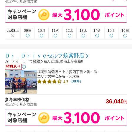
法定24ヶ月点検対象
08土
09日
10月
11火
12水
13木
14金
15土
16日
08/
Ｄｒ．Ｄｒｉｖｅセルフ筑紫野店
カーディーラーで経験を積んだ2級整備士が在籍!!
特典あり
福岡県筑紫野市上古賀四丁目２番１号
エリアの中心から
:6.0km
（38件）
4.7
参考車検価格
36,040
円
法定24ヶ月点検対象