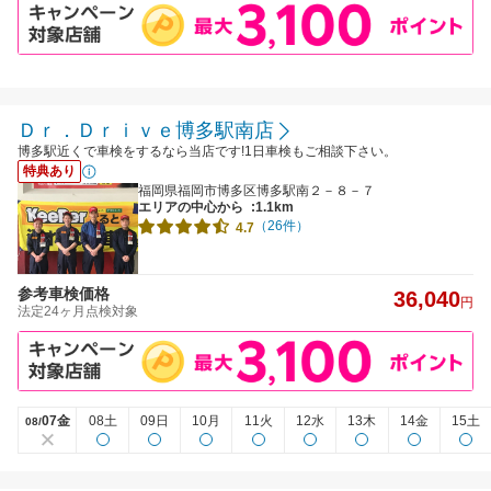
Ｄｒ．Ｄｒｉｖｅ博多駅南店
博多駅近くで車検をするなら当店です!1日車検もご相談下さい。
特典あり
福岡県福岡市博多区博多駅南２－８－７
エリアの中心から
:1.1km
（26件）
4.7
参考車検価格
36,040
円
法定24ヶ月点検対象
07金
08土
09日
10月
11火
12水
13木
14金
15土
08/