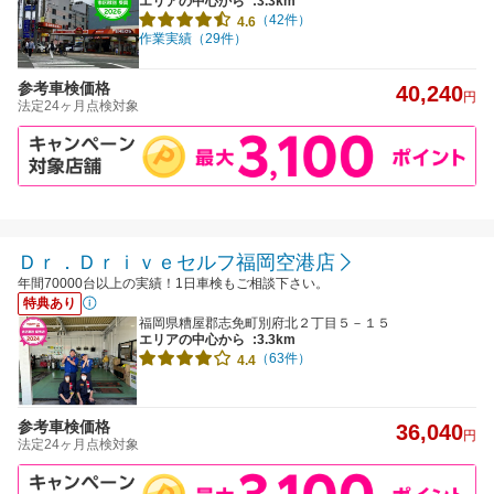
エリアの中心から
:3.3km
（42件）
4.6
作業実績（29件）
参考車検価格
40,240
円
法定24ヶ月点検対象
Ｄｒ．Ｄｒｉｖｅセルフ福岡空港店
年間70000台以上の実績！1日車検もご相談下さい。
特典あり
福岡県糟屋郡志免町別府北２丁目５－１５
エリアの中心から
:3.3km
（63件）
4.4
参考車検価格
36,040
円
法定24ヶ月点検対象