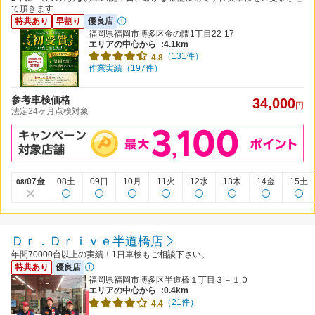
て頂きます
特典あり
早割り
優良店
福岡県福岡市博多区金の隈1丁目22-17
エリアの中心から
:4.1km
（131件）
4.8
作業実績（197件）
参考車検価格
34,000
円
法定24ヶ月点検対象
07金
08土
09日
10月
11火
12水
13木
14金
15土
08/
Ｄｒ．Ｄｒｉｖｅ半道橋店
年間70000台以上の実績！1日車検もご相談下さい。
特典あり
優良店
福岡県福岡市博多区半道橋１丁目３－１０
エリアの中心から
:0.4km
（21件）
4.4