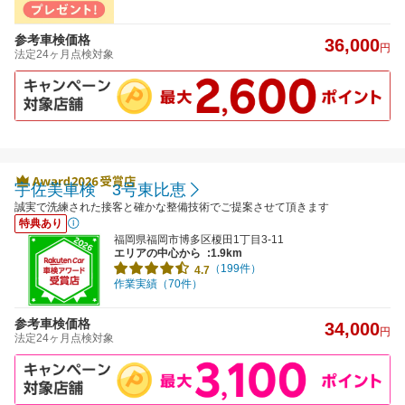
参考車検価格
36,000
円
法定24ヶ月点検対象
宇佐美車検 3号東比恵
誠実で洗練された接客と確かな整備技術でご提案させて頂きます
特典あり
福岡県福岡市博多区榎田1丁目3-11
エリアの中心から
:1.9km
（199件）
4.7
作業実績（70件）
参考車検価格
34,000
円
法定24ヶ月点検対象