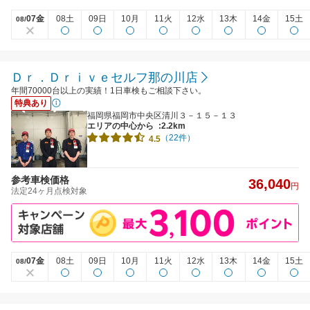
07金
08土
09日
10月
11火
12水
13木
14金
15土
08/
Ｄｒ．Ｄｒｉｖｅセルフ那の川店
年間70000台以上の実績！1日車検もご相談下さい。
特典あり
福岡県福岡市中央区清川３－１５－１３
エリアの中心から
:2.2km
（22件）
4.5
参考車検価格
36,040
円
法定24ヶ月点検対象
07金
08土
09日
10月
11火
12水
13木
14金
15土
08/