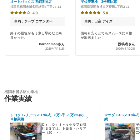
オートバックス博多諸岡店
宇佐美車検 3号東比恵
福岡市南区
福岡県福岡市博多区諸岡3丁目23-44
福岡県福岡市博多区榎田1丁目3-11
新車初回割りあり
出光リテール車検
4.0
5.0
福岡市
早割りあり
車両 : ジープ コマンダー
車両 : 日産 デイズ
伊藤忠エネクス
クレジットカードOK
閉じる
終了の報告がもう少し早めだと尚
価格も安くとてもスムーズに車検
良かった。
が出来ました！
宇佐美車検
barber manさん
投稿者さん
土日祝OK
2026年7月31日
2026年7月30日
コスモの車検
代車あり
車検のコバック
引取り・納車あり
GTNET×カフェ車検
輸入車OK
マッハ車検
福岡市博多区の車検
作業実績
ハイブリッド車OK
エネフリ車検
EV車OK
くるまクリニック
トヨタ ハリアー(2017年式、8万5千～9万km)の
マツダ CX-5(2013
車検実績
績
120分以内の車検
Ｄｒ．Ｄｒｉｖｅセルフ石城
宇
町ＳＳでは、トヨタ・ハリア
店
閉じる
ー（20・・・
C
1日車検