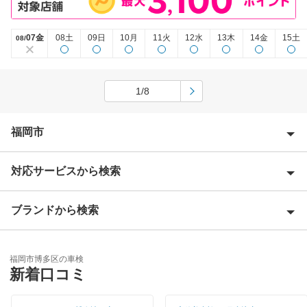
07金
08土
09日
10月
11火
12水
13木
14金
15土
08/
1/8
福岡市
対応サービスから検索
福岡市早良区
福岡市城南区
ブランドから検索
Award 受賞店
福岡市中央区
優良店
ENEOS
福岡市西区
福岡市博多区の車検
特典あり
新着口コミ
アップル車検
福岡市東区
初めて来店割りあり
オートバックス