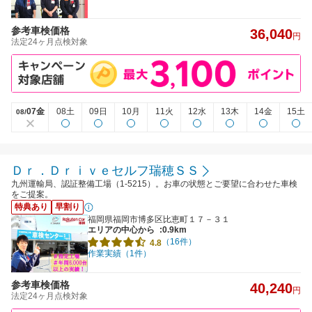
参考車検価格
36,040
円
法定24ヶ月点検対象
07金
08土
09日
10月
11火
12水
13木
14金
15土
08/
Ｄｒ．Ｄｒｉｖｅセルフ瑞穂ＳＳ
九州運輸局、認証整備工場（1-5215）。お車の状態とご要望に合わせた車検
をご提案。
特典あり
早割り
福岡県福岡市博多区比恵町１７－３１
エリアの中心から
:0.9km
（16件）
4.8
作業実績（1件）
参考車検価格
40,240
円
法定24ヶ月点検対象