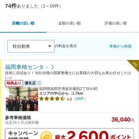
74件
ありました（1～10件）
距離の近い順
金額の安い順
評価の高い順
の料金を表示
車種から検索
PR
福岡車検センタ－
技術に自信あり！当社自慢の国家整備士にお客様の大切なお車お任せくださ
い☆
特典あり
優良店
福岡県福岡市博多区榎田2丁目4-80
エリアの中心から
:1.7km
（38件）
4.8
参考車検価格
36,040
円
法定24ヶ月点検対象