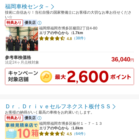
福岡車検センタ－
技術に自信あり！当社自慢の国家整備士にお客様の大切なお車お任せくださ
い☆
特典あり
優良店
福岡県福岡市博多区榎田2丁目4-80
エリアの中心から
:1.7km
（38件）
4.8
参考車検価格
36,040
円
法定24ヶ月点検対象
Ｄｒ．Ｄｒｉｖｅセルフネクスト板付ＳＳ
お客様の納得がいく最高の車検をお約束いたします。
特典あり
優良店
福岡県福岡市博多区板付１－７－１３
エリアの中心から
:1.8km
（64件）
4.5