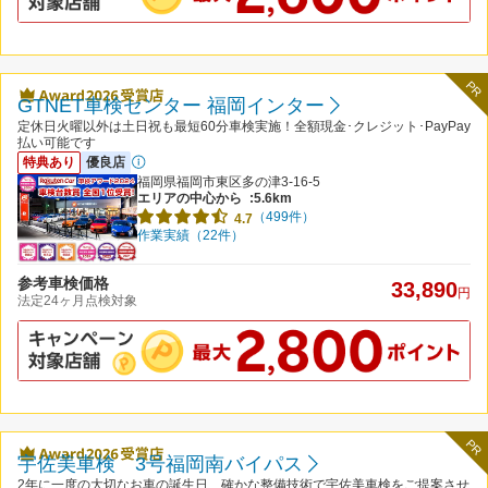
PR
GTNET車検センター 福岡インター
定休日火曜以外は土日祝も最短60分車検実施！全額現金･クレジット･PayPay
払い可能です
特典あり
優良店
福岡県福岡市東区多の津3-16-5
エリアの中心から
:5.6km
（499件）
4.7
作業実績（22件）
参考車検価格
33,890
円
法定24ヶ月点検対象
PR
宇佐美車検 3号福岡南バイパス
2年に一度の大切なお車の誕生日、確かな整備技術で宇佐美車検をご提案させ