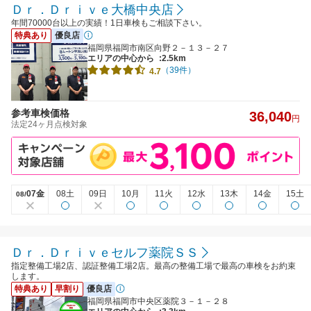
Ｄｒ．Ｄｒｉｖｅ大橋中央店
年間70000台以上の実績！1日車検もご相談下さい。
特典あり
優良店
福岡県福岡市南区向野２－１３－２７
エリアの中心から
:2.5km
（39件）
4.7
参考車検価格
36,040
円
法定24ヶ月点検対象
07金
08土
09日
10月
11火
12水
13木
14金
15土
08/
Ｄｒ．Ｄｒｉｖｅセルフ薬院ＳＳ
指定整備工場2店、認証整備工場2店。最高の整備工場で最高の車検をお約束
します。
特典あり
早割り
優良店
福岡県福岡市中央区薬院３－１－２８