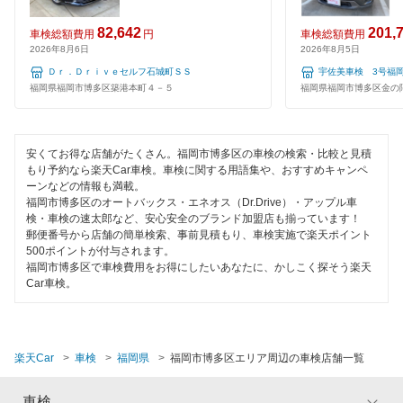
夜間受付
82,642
201,
車検総額費用
円
車検総額費用
2026年8月6日
2026年8月5日
整備保証
Ｄｒ．Ｄｒｉｖｅセルフ石城町ＳＳ
宇佐美車検 3号福
福岡県福岡市博多区築港本町４－５
福岡県福岡市博多区金の隈1
1級整備士在籍
コンピューター診断
安くてお得な店舗がたくさん。福岡市博多区の車検の検索・比較と見積
もり予約なら楽天Car車検。車検に関する用語集や、おすすめキャンペ
閉じる
ーンなどの情報も満載。
福岡市博多区のオートバックス・エネオス（Dr.Drive）・アップル車
検・車検の速太郎など、安心安全のブランド加盟店も揃っています！
郵便番号から店舗の簡単検索、事前見積もり、車検実施で楽天ポイント
500ポイントが付与されます。
福岡市博多区で車検費用をお得にしたいあなたに、かしこく探そう楽天
Car車検。
楽天Car
車検
福岡県
福岡市博多区エリア周辺の車検店舗一覧
車検