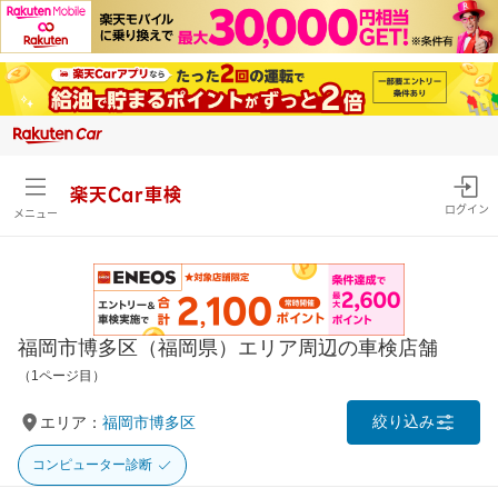
楽天Car車検
ログイン
メニュー
福岡市博多区（福岡県）エリア周辺の車検店舗
（1ページ目）
絞り込み
エリア：
福岡市博多区
コンピューター診断