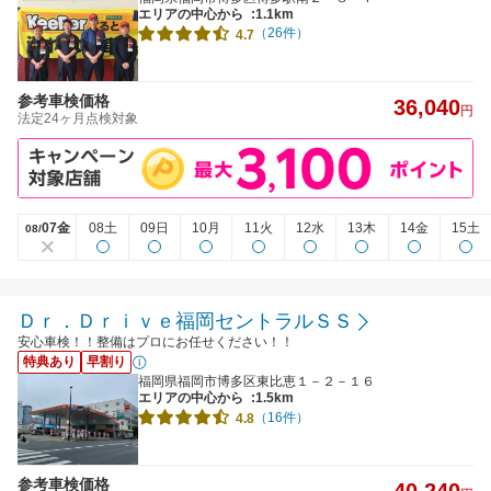
エリアの中心から
:1.1km
（26件）
4.7
参考車検価格
36,040
円
法定24ヶ月点検対象
07金
08土
09日
10月
11火
12水
13木
14金
15土
08/
Ｄｒ．Ｄｒｉｖｅ福岡セントラルＳＳ
安心車検！！整備はプロにお任せください！！
特典あり
早割り
福岡県福岡市博多区東比恵１－２－１６
エリアの中心から
:1.5km
（16件）
4.8
参考車検価格
40,240