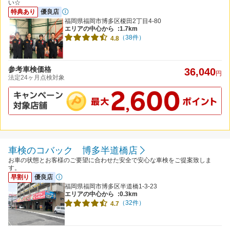
い☆
特典あり
優良店
福岡県福岡市博多区榎田2丁目4-80
エリアの中心から
:1.7km
（38件）
4.8
参考車検価格
36,040
円
法定24ヶ月点検対象
車検のコバック 博多半道橋店
お車の状態とお客様のご要望に合わせた安全で安心な車検をご提案致しま
す。
早割り
優良店
福岡県福岡市博多区半道橋1-3-23
エリアの中心から
:0.3km
（32件）
4.7