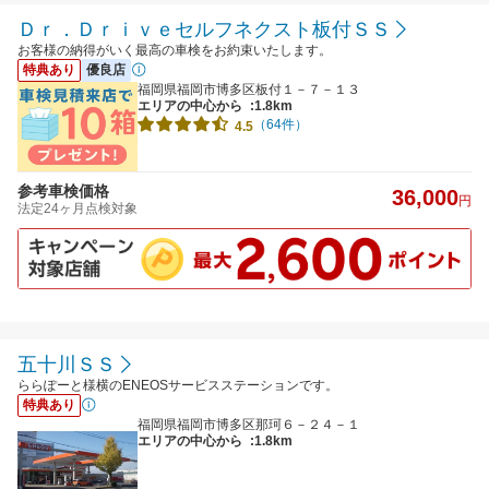
Ｄｒ．Ｄｒｉｖｅセルフネクスト板付ＳＳ
お客様の納得がいく最高の車検をお約束いたします。
特典あり
優良店
福岡県福岡市博多区板付１－７－１３
エリアの中心から
:1.8km
（64件）
4.5
参考車検価格
36,000
円
法定24ヶ月点検対象
五十川ＳＳ
ららぽーと様横のENEOSサービスステーションです。
特典あり
福岡県福岡市博多区那珂６－２４－１
エリアの中心から
:1.8km