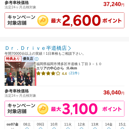
参考車検価格
37,240
円
法定24ヶ月点検対象
Ｄｒ．Ｄｒｉｖｅ半道橋店
年間70000台以上の実績！1日車検もご相談下さい。
特典あり
優良店
福岡県福岡市博多区半道橋１丁目３－１０
エリアの中心から
:0.4km
（21件）
4.4
参考車検価格
36,040
円
法定24ヶ月点検対象
07金
08土
09日
10月
11火
12水
13木
14金
15土
08/