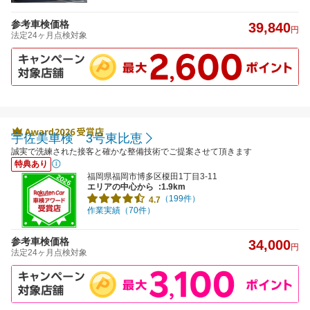
参考車検価格
39,840
円
法定24ヶ月点検対象
宇佐美車検 3号東比恵
誠実で洗練された接客と確かな整備技術でご提案させて頂きます
特典あり
福岡県福岡市博多区榎田1丁目3-11
エリアの中心から
:1.9km
（199件）
4.7
作業実績（70件）
参考車検価格
34,000
円
法定24ヶ月点検対象