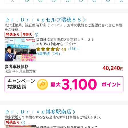
Ｄｒ．Ｄｒｉｖｅセルフ瑞穂ＳＳ
九州運輸局、認証整備工場（1-5215）。お車の状態とご要望に合わせた車検
をご提案。
特典あり
早割り
福岡県福岡市博多区比恵町１７－３１
エリアの中心から
:0.9km
（16件）
4.8
作業実績（1件）
参考車検価格
40,240
円
法定24ヶ月点検対象
Ｄｒ．Ｄｒｉｖｅ博多駅南店
博多駅近くで車検をするなら当店です!1日車検もご相談下さい。
特典あり
福岡県福岡市博多区博多駅南２－８－７