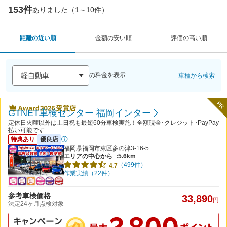
153件
ありました（1～10件）
距離の近い順
金額の安い順
評価の高い順
の料金を表示
車種から検索
PR
GTNET車検センター 福岡インター
定休日火曜以外は土日祝も最短60分車検実施！全額現金･クレジット･PayPay
払い可能です
特典あり
優良店
福岡県福岡市東区多の津3-16-5
エリアの中心から
:5.6km
（499件）
4.7
作業実績（22件）
参考車検価格
33,890
円
法定24ヶ月点検対象