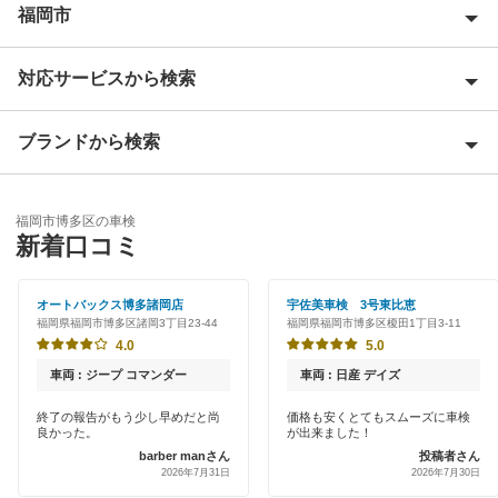
福岡市
対応サービスから検索
福岡市早良区
福岡市城南区
ブランドから検索
Award 受賞店
福岡市中央区
優良店
ENEOS
福岡市西区
福岡市博多区の車検
特典あり
新着口コミ
「車検の速太郎」
福岡市東区
初めて来店割りあり
アップル車検
オートバックス博多諸岡店
宇佐美車検 3号東比恵
福岡市南区
福岡県福岡市博多区諸岡3丁目23-44
福岡県福岡市博多区榎田1丁目3-11
新車初回割りあり
オートバックス
4.0
5.0
福岡市
早割りあり
車両 : ジープ コマンダー
車両 : 日産 デイズ
出光リテール車検
クレジットカードOK
閉じる
終了の報告がもう少し早めだと尚
価格も安くとてもスムーズに車検
良かった。
が出来ました！
伊藤忠エネクス
barber manさん
投稿者さん
土日祝OK
2026年7月31日
2026年7月30日
宇佐美車検