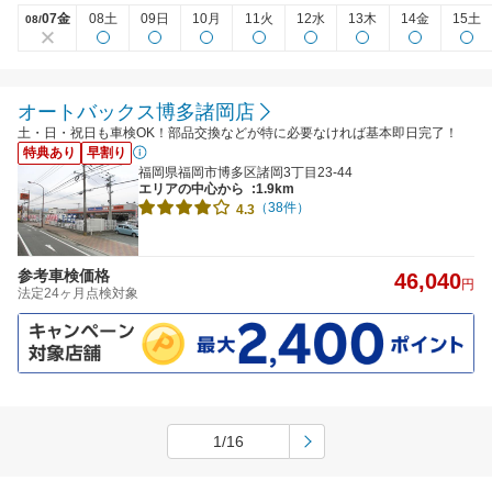
07金
08土
09日
10月
11火
12水
13木
14金
15土
08/
オートバックス博多諸岡店
土・日・祝日も車検OK！部品交換などが特に必要なければ基本即日完了！
特典あり
早割り
福岡県福岡市博多区諸岡3丁目23-44
エリアの中心から
:1.9km
（38件）
4.3
参考車検価格
46,040
円
法定24ヶ月点検対象
1/16