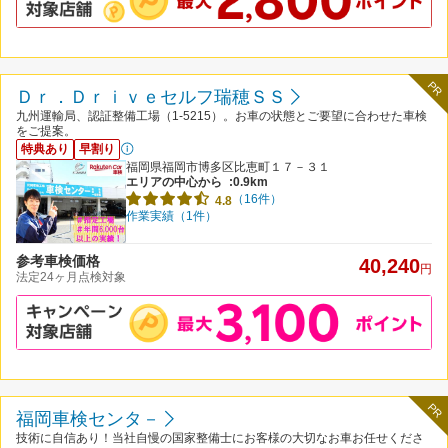
PR
Ｄｒ．Ｄｒｉｖｅセルフ瑞穂ＳＳ
九州運輸局、認証整備工場（1-5215）。お車の状態とご要望に合わせた車検
をご提案。
特典あり
早割り
福岡県福岡市博多区比恵町１７－３１
エリアの中心から
:0.9km
（16件）
4.8
作業実績（1件）
参考車検価格
40,240
円
法定24ヶ月点検対象
PR
福岡車検センタ－
技術に自信あり！当社自慢の国家整備士にお客様の大切なお車お任せくださ