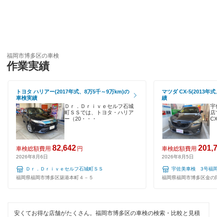
代車あり
コスモの車検
引取り・納車あり
車検のコバック
輸入車OK
GTNET×カフェ車検
福岡市博多区の車検
作業実績
ハイブリッド車OK
マッハ車検
EV車OK
出光興産「らくらく安心車検」
トヨタ ハリアー(2017年式、8万5千～9万km)の
マツダ CX-5(2013
車検実績
績
120分以内の車検
Ｄｒ．Ｄｒｉｖｅセルフ石城
宇
エネフリ車検
町ＳＳでは、トヨタ・ハリア
店
ー（20・・・
C
1日車検
くるまクリニック
夜間受付
82,642
201,
車検総額費用
円
車検総額費用
安心WE！車検
2026年8月6日
2026年8月5日
整備保証
Ｄｒ．Ｄｒｉｖｅセルフ石城町ＳＳ
宇佐美車検 3号福
閉じる
福岡県福岡市博多区築港本町４－５
福岡県福岡市博多区金の隈1
1級整備士在籍
コンピューター診断
安くてお得な店舗がたくさん。福岡市博多区の車検の検索・比較と見積