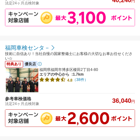
円
法定24ヶ月点検対象
福岡車検センタ－
技術に自信あり！当社自慢の国家整備士にお客様の大切なお車お任せくださ
い☆
特典あり
優良店
福岡県福岡市博多区榎田2丁目4-80
エリアの中心から
:1.7km
（38件）
4.8
参考車検価格
36,040
円
法定24ヶ月点検対象