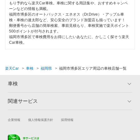
もり予約なら楽天Car車検。車検に関する用語集や、おすすめキャンペ
閉じる
ーンなどの情報も満載。
福岡市博多区のオートバックス・エネオス（Dr.Drive）・アップル車
検・車検の速太郎など、安心安全のブランド加盟店も揃っています！
郵便番号から店舗の簡単検索、事前見積もり、車検実施で楽天ポイント
500ポイントが付与されます。
福岡市博多区で車検費用をお得にしたいあなたに、かしこく探そう楽天
Car車検。
楽天Car
車検
福岡県
福岡市博多区エリア周辺の車検店舗一覧
車検
関連サービス
トップ
マイページ
メリット
ご利用ガイド
試乗・商談
新車購入
企業情報
個人情報保護方針
採用情報
車検の基礎知識
キャンペーン一覧
楽天Car車買取
車検予約
ランキング
よくある質問
キズ修理予約
洗車・コーティング予約