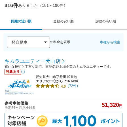
316件
ありました（181～190件）
距離の近い順
金額の安い順
評価の高い順
の料金を表示
車種から検索
キムラユニティー犬山店
確かな技術と丁寧な対応、東証名証上場企業のキムラユニティーです。
特典あり
愛知県犬山市字舟田10番地
エリアの中心から
:16.6km
（72件）
4.6
参考車検価格
51,320
円
法定24ヶ月点検対象