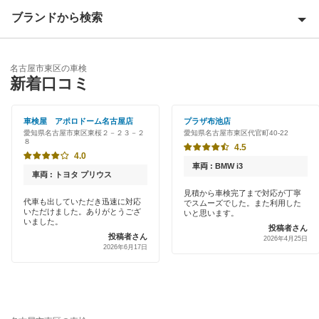
名古屋市北区
ブランドから検索
Award 受賞店
名古屋市昭和区
優良店
ENEOS
名古屋市千種区
名古屋市東区の車検
特典あり
新着口コミ
「車検の速太郎」
名古屋市天白区
初めて来店割りあり
アップル車検
車検屋 アポロドーム名古屋店
プラザ布池店
名古屋市中川区
愛知県名古屋市東区東桜２－２３－２
愛知県名古屋市東区代官町40-22
新車初回割りあり
８
オートバックス
4.5
名古屋市中区
4.0
早割りあり
車両 : BMW i3
JOYCAL（ジョイカル）
車両 : トヨタ プリウス
名古屋市中村区
クレジットカードOK
見積から車検完了まで対応が丁寧
代車も出していただき迅速に対応
でスムーズでした。また利用した
出光リテール車検
名古屋市西区
いただけました。ありがとうござ
いと思います。
土日祝OK
いました。
投稿者さん
伊藤忠エネクス
投稿者さん
名古屋市瑞穂区
2026年4月25日
2026年6月17日
代車あり
宇佐美車検
名古屋市緑区
引取り・納車あり
コスモの車検
名古屋市港区
輸入車OK