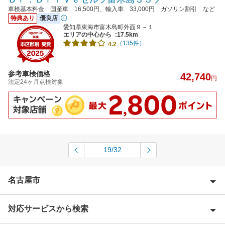
車検基本料金 国産車 16,500円、輸入車 33,000円 ガソリン割引 など
特典あり
優良店
愛知県東海市富木島町外面９－１
エリアの中心から
:17.5km
（135件）
4.2
参考車検価格
42,740
円
法定24ヶ月点検対象
19/32
名古屋市
対応サービスから検索
名古屋市熱田区