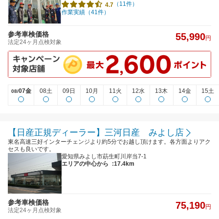
（11件）
4.7
作業実績（41件）
参考車検価格
55,990
円
法定24ヶ月点検対象
07金
08土
09日
10月
11火
12水
13木
14金
15土
08/
【日産正規ディーラー】三河日産 みよし店
東名高速三好インターチェンジより約5分でお越し頂けます。各方面よりアク
セスも良いです。
愛知県みよし市莇生町川岸当7-1
エリアの中心から
:17.4km
参考車検価格
75,190
円
法定24ヶ月点検対象