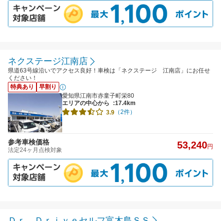
ネクステージ江南店
県道63号線沿いでアクセス良好！車検は「ネクステージ 江南店」にお任せ
ください！
特典あり
早割り
愛知県江南市赤童子町栄80
エリアの中心から
:17.4km
（2件）
3.9
参考車検価格
53,240
円
法定24ヶ月点検対象
Ｄｒ．Ｄｒｉｖｅセルフ富木島ＳＳ