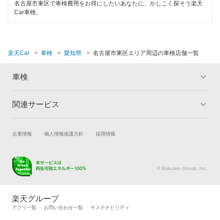
名古屋市東区で車検費用をお得にしたいあなたに、かしこく探そう楽天
閉じる
Car車検。
楽天Car
車検
愛知県
名古屋市東区エリア周辺の車検店舗一覧
車検
関連サービス
トップ
マイページ
メリット
ご利用ガイド
試乗・商談
新車購入
企業情報
個人情報保護方針
採用情報
車検の基礎知識
キャンペーン一覧
楽天Car車買取
車検予約
ランキング
よくある質問
キズ修理予約
洗車・コーティング予約
© Rakuten Group, Inc.
メンテナンス管理
タイヤ・パーツ購入
タイヤ交換サービス
楽天Car マガジン
楽天グループ
自動車カタログ
自動車保険
アプリ一覧
お問い合わせ一覧
サステナビリティ