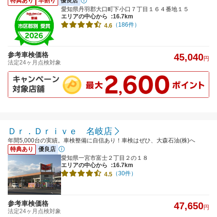
特典あり
早割り
優良店
愛知県丹羽郡大口町下小口７丁目１６４番地１５
エリアの中心から
:16.7km
（186件）
4.6
参考車検価格
45,040
円
法定24ヶ月点検対象
Ｄｒ．Ｄｒｉｖｅ 名岐店
年間5,000台の実績。車検整備に自信あり！車検はぜひ、大森石油(株)へ
特典あり
優良店
愛知県一宮市富士２丁目２の１８
エリアの中心から
:16.7km
（30件）
4.5
参考車検価格
47,650
円
法定24ヶ月点検対象