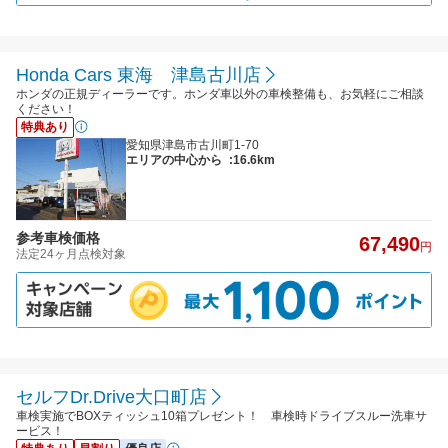
Honda Cars 東海 津島古川店
ホンダの正規ディーラーです。ホンダ車以外の車検整備も、お気軽にご相談
ください！
特典あり
愛知県津島市古川町1-70
エリアの中心から
:16.6km
参考車検価格
67,490
円
法定24ヶ月点検対象
セルフDr.Drive大口町店
車検実施でBOXティッシュ10箱プレゼント！ 車検時ドライブスルー洗車サ
ービス！