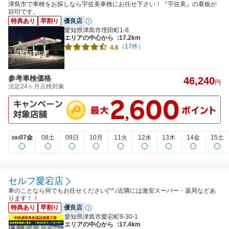
津島市で車検をお探しなら宇佐美車検にお任せ下さい！『宇佐美』の看板が
目印です。
特典あり
早割り
優良店
愛知県津島市埋田町1-8
エリアの中心から
:17.2km
（17件）
4.6
参考車検価格
46,240
円
法定24ヶ月点検対象
07金
08土
09日
10月
11火
12水
13木
14金
15土
08/
セルフ愛宕店
車のことなら何でもお任せください(^^♪近隣には激安スーパー・薬局などあ
ります！！
特典あり
早割り
優良店
愛知県津島市愛宕町9-30-1
エリアの中心から
:17.4km