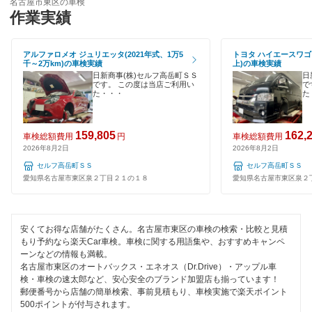
車検のコバック
名古屋市東区の車検
名古屋市南区
作業実績
ハイブリッド車OK
GTNET×カフェ車検
名古屋市名東区
EV車OK
アルファロメオ ジュリエッタ(2021年式、1万5
トヨタ ハイエースワゴン
キグナス車検
千～2万km)の車検実績
上)の車検実績
名古屋市守山区
日新商事(株)セルフ高岳町ＳＳ
日
120分以内の車検
です。 この度は当店ご利用い
で
ウルトラ車検
名古屋市
た・・・
た
1日車検
ホリデー車検
夜間受付
閉じる
159,805
162,
車検総額費用
円
車検総額費用
マッハ車検
2026年8月2日
2026年8月2日
整備保証
セルフ高岳町ＳＳ
セルフ高岳町ＳＳ
出光興産「らくらく安心車検」
愛知県名古屋市東区泉２丁目２１の１８
愛知県名古屋市東区泉２
1級整備士在籍
ベアーズ車検
コンピューター診断
安くてお得な店舗がたくさん。名古屋市東区の車検の検索・比較と見積
グッドスピード車検
もり予約なら楽天Car車検。車検に関する用語集や、おすすめキャンペ
ーンなどの情報も満載。
エネフリ車検
閉じる
名古屋市東区のオートバックス・エネオス（Dr.Drive）・アップル車
検・車検の速太郎など、安心安全のブランド加盟店も揃っています！
安心WE！車検
郵便番号から店舗の簡単検索、事前見積もり、車検実施で楽天ポイント
500ポイントが付与されます。