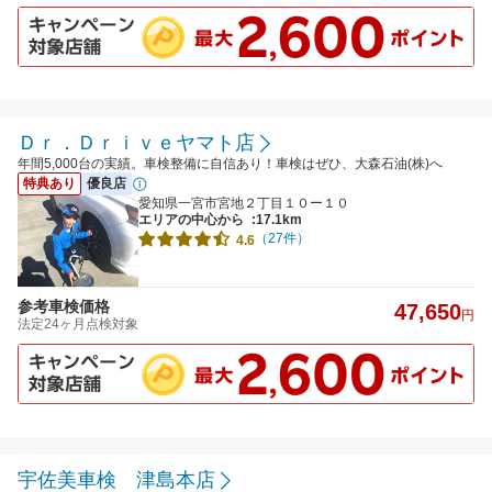
Ｄｒ．Ｄｒｉｖｅヤマト店
年間5,000台の実績。車検整備に自信あり！車検はぜひ、大森石油(株)へ
特典あり
優良店
愛知県一宮市宮地２丁目１０ー１０
エリアの中心から
:17.1km
（27件）
4.6
参考車検価格
47,650
円
法定24ヶ月点検対象
宇佐美車検 津島本店