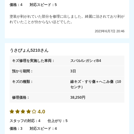
価格：
4
対応スピード：
5
塗装が剥がれていた部分を修理に出しました。綺麗に治されており剥が
れていたことが分からないほどでした。
2023年6月7日 20:46
うさぴょん5210さん
キズ修理を実施した車両：
スバル/レガシィB4
預かり期間：
3日
キズの種類：
線キズ・すり傷＋へこみ傷
（10
センチ）
修理価格：
38,250
円
4.0
スタッフの対応：
4
仕上がり：
5
価格：
3
対応スピード：
4