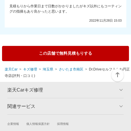
見積もりから作業日まで日数がかかりましたがキズ以外にもコーティン
グの指摘もあり良かったと思います。
2022年11月28日 15:03
この店舗で無料見積もりする
楽天Car
キズ修理
埼玉県
さいたま市南区
Dr.Driveセルフうらわ円正
寺店(評判・口コミ)
楽天Carキズ修理
関連サービス
トップ
マイページ
メリット
ご利用ガイド
試乗・商談
新車購入
企業情報
個人情報保護方針
採用情報
板金とは
キャンペーン一覧