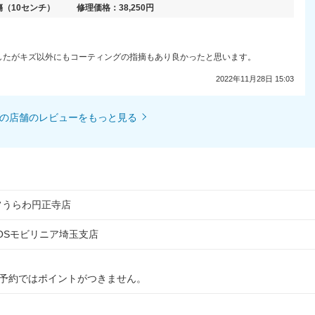
傷
（10センチ）
修理価格：
38,250
円
したがキズ以外にもコーティングの指摘もあり良かったと思います。
2022年11月28日 15:03
の店舗のレビューをもっと見る
セルフうらわ円正寺店
OSモビリニア埼玉支店
の予約ではポイントがつきません。