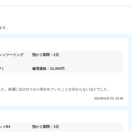
ます。
シィツーリング
預かり期間：
2日
チ）
修理価格：
32,400
円
した。綺麗に治されており剥がれていたことが分からないほどでした。
2023年6月7日 20:46
シィB4
預かり期間：
3日