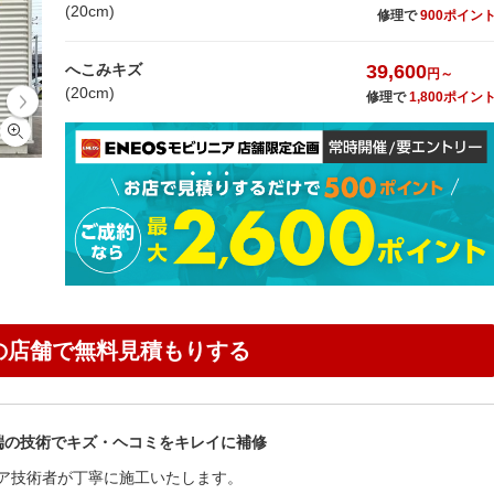
(20cm)
修理で
900ポイン
39,600
へこみキズ
円～
(20cm)
修理で
1,800ポイン
の店舗で無料見積もりする
端の技術でキズ・ヘコミをキレイに補修
ア技術者が丁寧に施工いたします。