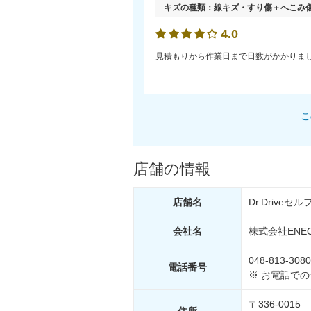
キズの種類：
線キズ・すり傷＋へこみ
4.0
見積もりから作業日まで日数がかかりま
こ
店舗の情報
店舗名
Dr.Drive
会社名
株式会社ENE
048-813-3080
電話
番号
※ お電話で
〒336-0015