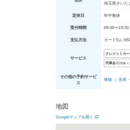
住所
埼玉県さいたま
定休日
年中無休
受付
時間
09:00〜19:30
支払
方法
カード払い対
クレジットカー
サー
ビス
代車あり
(対象
その他の予約サービ
車検
｜
洗車
ス
地図
Googleマップを開く