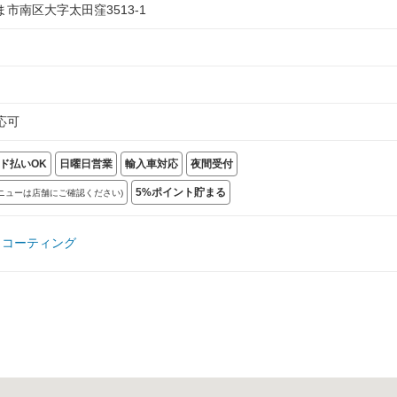
市南区大字太田窪3513-1
応可
ド払いOK
日曜日営業
輸入車対応
夜間受付
5%ポイント貯まる
メニューは店舗にご確認ください)
・コーティング