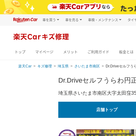
車を買う
車を売る
車検・メンテナンス
タイ
試乗・商談
楽天Car車買取
車検予約
キズ修理予約
新車
楽天Carキズ修理
洗車・コーティン
メンテナンス管理
トップ
マイページ
メリット
ご利用ガイド
板金とは
楽天Car
キズ修理
埼玉県
さいたま市南区
Dr.Driveセル
Dr.Driveセルフうらわ円
埼玉県さいたま市南区大字太田窪351
店舗トップ