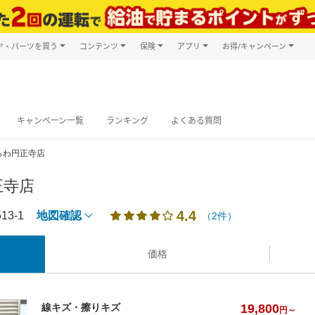
ヤ・パーツを買う
コンテンツ
保険
アプリ
お得/キャンペーン
楽天Carマガジン
キャンペーン
タイヤ・パーツ購入
自動車保険
楽天Carアプリ
自動車カタログ
タイヤ交換サービス
楽天マイカー
グ予約
キャンペーン一覧
ランキング
よくある質問
フうらわ円正寺店
正寺店
4.4
3-1
地図確認
（2件）
価格
19,800
線キズ・擦りキズ
円～