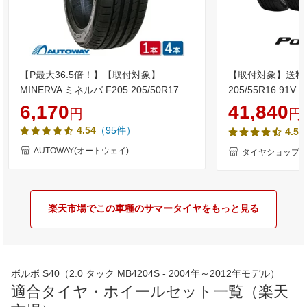
【P最大36.5倍！】【取付対象】
【取付対象】送料無
MINERVA ミネルバ F205 205/50R17
205/55R16 9
(205/50/17 205-50-17 205/50-17) サマ
ヤ ピレリ PIREL
6,170
41,840
円
円
ータイヤ 夏タイヤ 単品 2本 4本 17イン
（95件）
4.54
（
4.5
チ
AUTOWAY(オートウェイ)
タイヤショップZ
楽天市場でこの車種のサマータイヤをもっと見る
ボルボ S40（2.0 タック MB4204S - 2004年～2012年モデル）
適合タイヤ・ホイールセット一覧（楽天