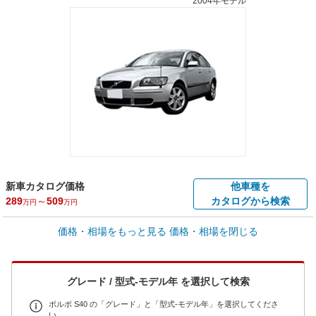
2004年モデル
新車カタログ価格
他車種を
289
～
509
カタログから検索
万円
万円
車買取価格 *
価格・相場をもっと見る
価格・相場を閉じる
車買取相場
0.4
～
45
万円
万円
シミュレーション
2008年式/20万km
～
2010年式/5千km
グレード / 型式-モデル年 を選択して検索
全国平均の車検価格 *
楽天Car車検で
65,050
店舗を検索
円
ボルボ S40 の「グレード」と「型式-モデル年」を選択してくださ
い。