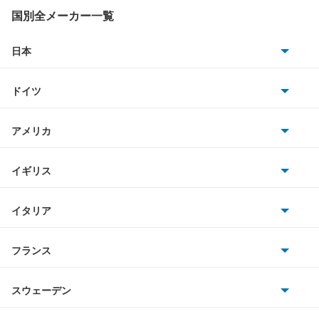
V90
国別全メーカー一覧
XC40
日本
トヨタ
XC60
ドイツ
日産
XC70
AMG
アメリカ
ホンダ
XC90
BMW
キャデラック
イギリス
三菱
クロスカントリー
BMWアルピナ
クライスラー
TVR
イタリア
マツダ
スマート
もっと見る
サターン
アストンマーティン
アルファロメオ
フランス
いすゞ
アウディ
シボレー
ジャガー
アウトビアンキ
シトロエン
スバル
スウェーデン
オペル
ビュイック
ダイムラー
フィアット
プジョー