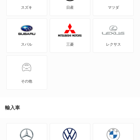
850
スズキ
日産
マツダ
850 エステート
940
スバル
三菱
レクサス
940 エステート
960
960 エステート
その他
C30
C40
輸入車
C70
EX30