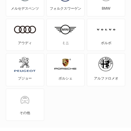
メルセデスベンツ
フォルクスワーゲン
BMW
EX40
S60
S70
アウディ
ミニ
ボルボ
S80
S90
プジョー
ポルシェ
アルファロメオ
V40
V50
V60
その他
V70