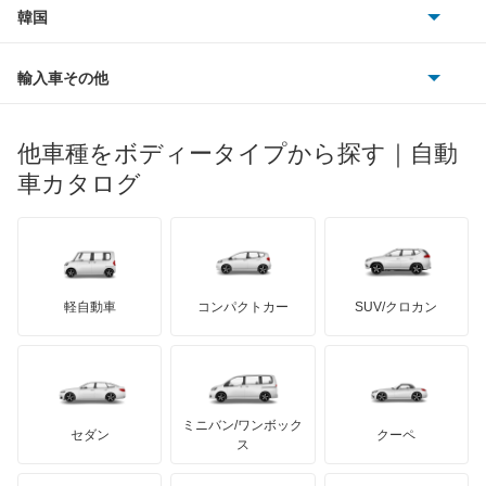
スズキ
サーブ
フォルクスワーゲン
韓国
フォード
ベントレー
フェラーリ
ルノー
ダイハツ
ボルボ
ポルシェ
ヒョンデ
ポンティアック
輸入車その他
ランドローバー
マセラティ
ブガッティ
光岡自動車
メルセデス・ベンツ
デーウ
もっと見る
マーキュリー
BYD
ロータス
ランチア
他車種をボディータイプから探す｜自動
日産ディーゼル
もっと見る
マイバッハ
キア
リンカーン
プロトン
車カタログ
ローバー
ランボルギーニ
日野自動車
ブラバス
サンヨン
デロリアン
TD
ロールスロイス
デトマソ
三菱ふそう
ミニ
ADモータース
サリーン
ドンカーブート
ジネッタ
アバルト
軽自動車
コンパクトカー
SUV/クロカン
UDトラックス
アルテガ
プリムス
バーキン
もっと見る
ケータハム
イノチェンティ
レクサス
テスラ
セアト
もっと見る
カーボディーズ
もっと見る
アキュラ
ミニバン/ワンボック
ジープ
KTM
セダン
クーペ
モーガン
ス
もっと見る