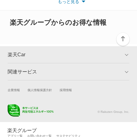
もっと見る
※また安全装備につきましては同名称の装備であっても動作範囲
や性能に違いがございますので、詳細情報は各メーカーの情報を
ご確認ください。
楽天グループからのお得な情報
楽天Car
関連サービス
TOP
よくある質問
キャンペーン一覧
試乗・商談
新車購入
企業情報
個人情報保護方針
採用情報
楽天Car車買取
車検予約
キズ修理予約
洗車・コーティング予約
© Rakuten Group, Inc.
メンテナンス管理
タイヤ・パーツ購入
タイヤ交換サービス
楽天Car マガジン
楽天グループ
自動車カタログ
自動車保険
アプリ一覧
お問い合わせ一覧
サステナビリティ