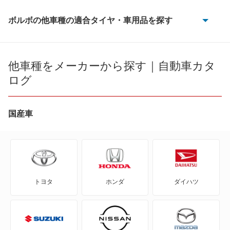
ボルボの他車種の適合タイヤ・車用品を探す
240
240 エステート
他車種をメーカーから探す｜自動車カタ
ログ
480
740
国産車
740 エステート
760
トヨタ
ホンダ
ダイハツ
760 エステート
780