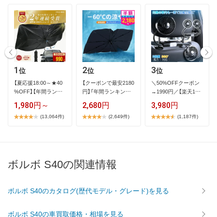
1
2
3
位
位
位
【​夏​応​援​1​8​:​0​0​～​★​4​0​
【​ク​ー​ポ​ン​で​最​安​2​1​8​0​
＼​5​0​%​O​F​F​ク​ー​ポ​ン​
%​O​F​F​】​【​年​間​ラ​ン​キ​
円​】​「​年​間​ラ​ン​キ​ン​…
→​1​9​9​0​円​／​【​楽​天​1​位​
…
】​2​…
1,980円～
2,680円
3,980円
(13,064件)
(2,649件)
(1,187件)
ボルボ S40の関連情報
ボルボ S40のカタログ(歴代モデル・グレード)を見る
ボルボ S40の車買取価格・相場を見る