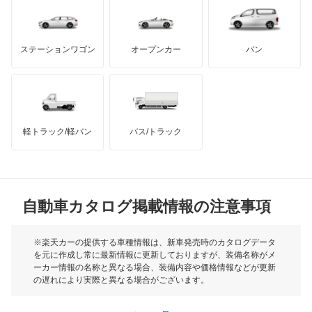
ダッジ
アルテガ
バンデンプラス
GMC
マクラーレン
もっと見る
ステーションワゴン
オープンカー
バン
ハマー
オースチン
インフィニティ
モーリス
軽トラック/軽バン
バス/トラック
トライアンフ
もっと見る
MG
自動車カタログ掲載情報の注意事項
ミニ
モーク
※楽天カーの提供する車種情報は、新車発売時のカタログデータ
を元に作成し常に最新情報に更新しておりますが、装備名称がメ
ーカー情報の名称と異なる場合、装備内容や価格情報などが更新
もっと見る
の遅れにより実際と異なる場合がございます。
※最新情報につきましては、各メーカーの情報をご確認くださ
い。