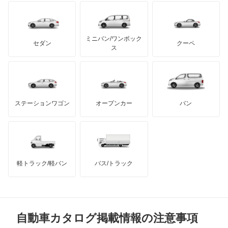
イノチェンティ
レクサス
パサートヴァリアント
テスラ
セアト
もっと見る
カーボディーズ
もっと見る
アキュラ
ビートル
ミニバン/ワンボック
ジープ
KTM
セダン
クーペ
モーガン
ス
フェートン
もっと見る
ダッジ
アルテガ
バンデンプラス
ボーラ
GMC
マクラーレン
もっと見る
ステーションワゴン
オープンカー
バン
ポインター
ハマー
オースチン
ポロ
インフィニティ
モーリス
ポロ GTI
軽トラック/軽バン
バス/トラック
トライアンフ
もっと見る
マルチバン
MG
ユーロバン
自動車カタログ掲載情報の注意事項
ミニ