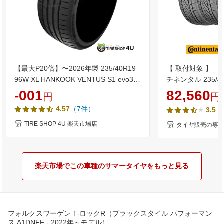
【最大P20倍】〜2026年製 235/40R19
【 取付対象 】 【 
96W XL HANKOOK VENTUS S1 evo3
チネンタル 235/40
K127 ハンコック ベンタス エボ サマー
ExtremeContact
-001
82,560
円
円
タイヤ 単品 1本価格 新品 235/40-19 送
ストリーム・コンタ
（7件）
4.57
（
3.5
料無料
） サマータイヤ 
TIRE SHOP 4U 楽天市場店
タイヤ販売の専門店 
楽天市場でこの車種のサマータイヤをもっと見る
フォルクスワーゲン T-ロックR（ブラックスタイル パフォーマン
ス A1DNFF - 2022年～モデル）