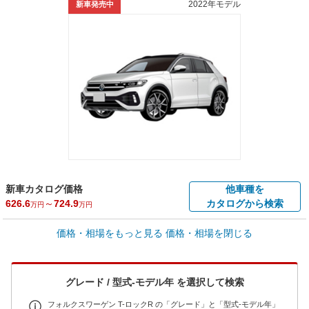
2022年モデル
新車発売中
新車カタログ価格
他車種を
626.6
～
724.9
カタログから検索
万円
万円
車買取価格 *
価格・相場をもっと見る
価格・相場を閉じる
車買取相場
28.8
～
409.5
万円
万円
シミュレーション
2022年式/20万km
～
2023年式/5千km
グレード / 型式-モデル年 を選択して検索
全国平均の車検価格 *
楽天Car車検で
73,850
店舗を検索
円
フォルクスワーゲン T-ロックR の「グレード」と「型式-モデル年」