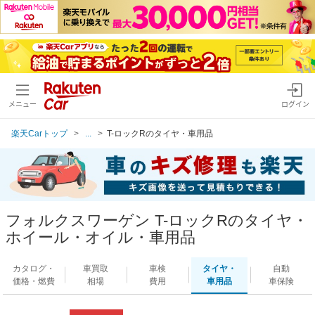
メニュー
ログイン
楽天Carトップ
...
T-ロックRのタイヤ・車用品
フォルクスワーゲン T-ロックRのタイヤ・
ホイール・オイル・車用品
カタログ・
車買取
車検
タイヤ・
自動
価格・燃費
相場
費用
車用品
車保険