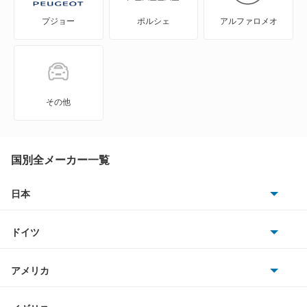
プジョー
ポルシェ
アルファロメオ
シフォン
シフォン トライ
ジャスティ
その他
ステラ
ステラ カスタム
国別全メーカー一覧
スバルXV
日本
トヨタ
スバルXVハイブリッド
ドイツ
日産
ソルテラ
AMG
アメリカ
ホンダ
ディアスワゴン
BMW
キャデラック