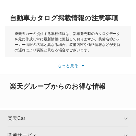
MG
レガシィランカスター
自動車カタログ掲載情報の注意事項
ミニ
レックス
モーク
※楽天カーの提供する車種情報は、新車発売時のカタログデータ
を元に作成し常に最新情報に更新しておりますが、装備名称がメ
レックスコンビ
ーカー情報の名称と異なる場合、装備内容や価格情報などが更新
もっと見る
の遅れにより実際と異なる場合がございます。
レックスバン
※最新情報につきましては、各メーカーの情報をご確認くださ
い。
もっと見る
※また安全装備につきましては同名称の装備であっても動作範囲
レヴォーグ
や性能に違いがございますので、詳細情報は各メーカーの情報を
ご確認ください。
レヴォーグ レイバック
楽天グループからのお得な情報
ヴィヴィオ
ヴィヴィオバン
楽天Car
もっと見る
関連サービス