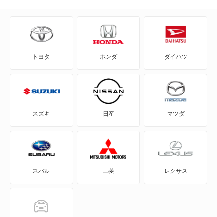
WRX STI
アルシオーネ
トヨタ
ホンダ
ダイハツ
アルシオーネSVX
インプレッサ ハイブリッド
インプレッサG4
スズキ
日産
マツダ
インプレッサXV
インプレッサアネシス
スバル
三菱
レクサス
インプレッサスポーツ
インプレッサスポーツ ハイブリッド