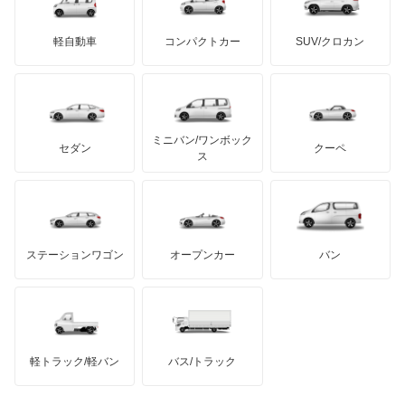
三菱ふそう
プレオ プラス
ミニ
ADモータース
サリーン
ドンカーブート
ジネッタ
アバルト
軽自動車
コンパクトカー
SUV/クロカン
UDトラックス
プレオネスタ
アルテガ
プリムス
バーキン
もっと見る
ケータハム
イノチェンティ
レクサス
プレオバン
テスラ
セアト
もっと見る
カーボディーズ
もっと見る
アキュラ
ルクラ
ミニバン/ワンボック
ジープ
KTM
セダン
クーペ
モーガン
ス
レオーネ
もっと見る
ダッジ
アルテガ
バンデンプラス
レオーネバン
GMC
マクラーレン
もっと見る
ステーションワゴン
オープンカー
バン
レガシィ
ハマー
オースチン
レガシィB4
インフィニティ
モーリス
レガシィアウトバック
軽トラック/軽バン
バス/トラック
トライアンフ
もっと見る
レガシィツーリングワゴン