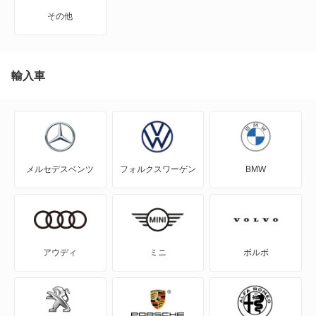
インプレッサワゴン
その他
エクシーガ
エクシーガ クロスオーバー7
輸入車
クロストレック
サンバーダンプ
メルセデスベンツ
フォルクスワーゲン
BMW
サンバーディアスバン
サンバーディアスワゴン
サンバートライ
アウディ
ミニ
ボルボ
サンバートラック
サンバーバン