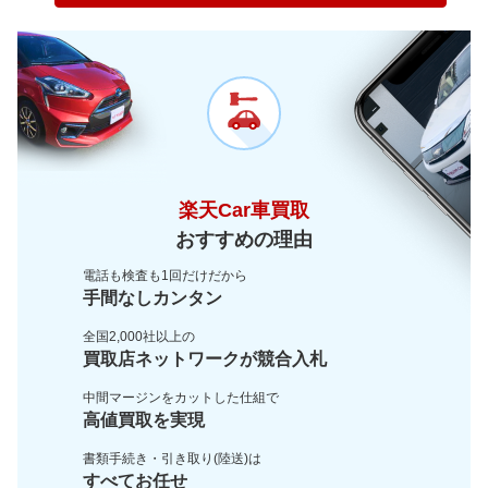
～ 200,000km
3.4万
1万
～ 180,000km
4.2万
3.6万
～ 200,000km
2.5万
2.2万
楽天Car車買取
おすすめの理由
電話も検査も1回だけだから
手間なしカンタン
全国2,000社以上の
買取店ネットワークが
競合入札
中間マージンをカットした
仕組で
高値買取を実現
書類手続き・引き取り(陸送)は
すべてお任せ