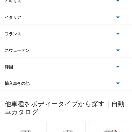
イギリス
三菱
デックス
BMWアルピナ
クライスラー
TVR
イタリア
マツダ
トラヴィック
スマート
サターン
アストンマーティン
アルファロメオ
フランス
いすゞ
トレイルシーカー
アウディ
シボレー
ジャガー
アウトビアンキ
シトロエン
スバル
トレジア
スウェーデン
オペル
ビュイック
ダイムラー
フィアット
プジョー
スズキ
サーブ
ドミンゴ
フォルクスワーゲン
韓国
フォード
ベントレー
フェラーリ
ルノー
ダイハツ
ボルボ
ビッグホーンワゴン
ポルシェ
ヒョンデ
ポンティアック
輸入車その他
ランドローバー
マセラティ
ブガッティ
光岡自動車
フォレスター
メルセデス・ベンツ
デーウ
もっと見る
マーキュリー
BYD
ロータス
ランチア
他車種をボディータイプから探す｜自動
日産ディーゼル
もっと見る
フォレスター ハイブリッド
マイバッハ
キア
リンカーン
プロトン
車カタログ
ローバー
ランボルギーニ
日野自動車
プレオ
ブラバス
サンヨン
デロリアン
TD
ロールスロイス
デトマソ