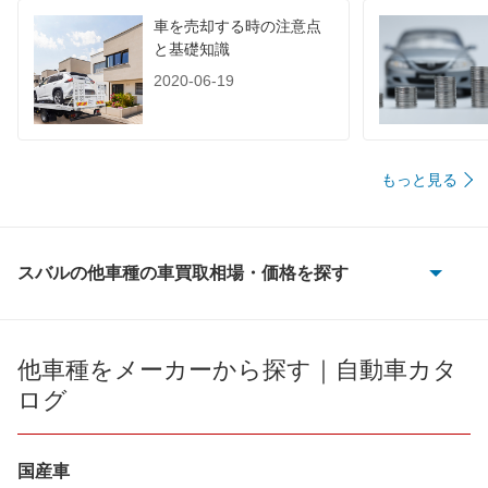
車を売却する時の注意点
と基礎知識
2020-06-19
もっと見る
スバルの他車種の車買取相場・価格を探す
BRZ
R1
他車種をメーカーから探す｜自動車カタ
ログ
R2
WRX S4
国産車