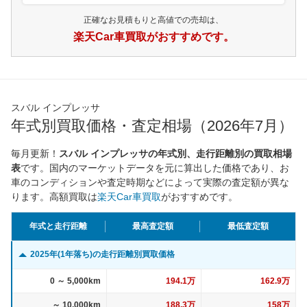
正確なお見積もりと高値での売却は、
楽天Car車買取がおすすめです。
スバル インプレッサ
年式別買取価格・査定相場（2026年7月）
毎月更新！
スバル インプレッサの年式別、走行距離別の買取相場
表
です。国内のマーケットデータを元に算出した価格であり、お
車のコンディションや査定時期などによって実際の査定額が異な
ります。高額買取は
楽天Car車買取
がおすすめです。
年式と走行距離
最高査定額
最低査定額
2025年(1年落ち)の走行距離別買取価格
0 ～ 5,000km
194.1万
162.9万
～ 10,000km
188.3万
158万