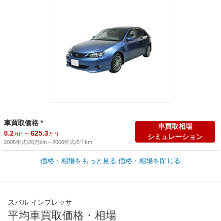
車買取価格 *
車買取相場
0.2
～
625.3
万円
万円
シミュレーション
2005年式/20万km
～
2006年式/5千km
新車カタログ価格
価格・相場をもっと見る
価格・相場を閉じる
楽天市場で新車を検索
229.9
～
356.8
万円
万円
新車の掲載台数：
33
台(
309.4
万円
～
390.4
万円
)
全国平均の車検価格 *
楽天Car車検で
スバル インプレッサ
65,050
店舗を検索
円
平均車買取価格・相場