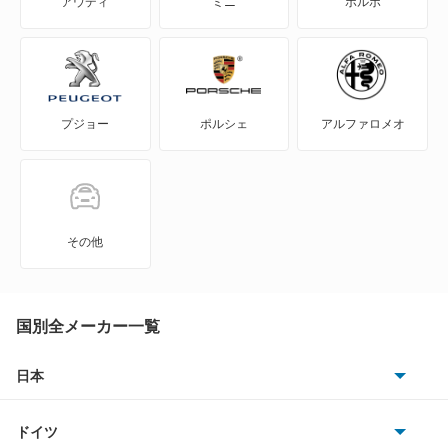
アウディ
ミニ
ボルボ
テックアート
パナメーラ
プジョー
ポルシェ
アルファロメオ
パナメーラ スポーツツーリスモ
パナメーラ ハイブリッド
ボクスター
その他
マカン
マカン エレクトリック
国別全メーカー一覧
日本
もっと見る
トヨタ
ドイツ