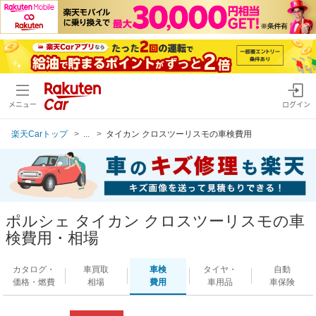
メニュー
ログイン
楽天Carトップ
...
タイカン クロスツーリスモの車検費用
ポルシェ タイカン クロスツーリスモの車
検費用・相場
カタログ・
車買取
車検
タイヤ・
自動
価格・燃費
相場
費用
車用品
車保険