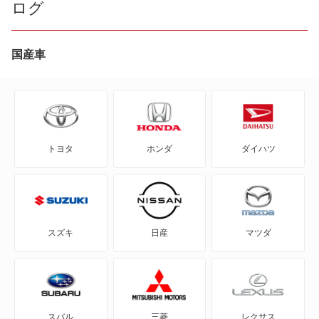
ログ
718ケイマン S
718ケイマン T
国産車
718スパイダー
718ボクスター
トヨタ
ホンダ
ダイハツ
718ボクスターS
718ボクスターT
911
スズキ
日産
マツダ
914
918 スパイダー
スバル
三菱
レクサス