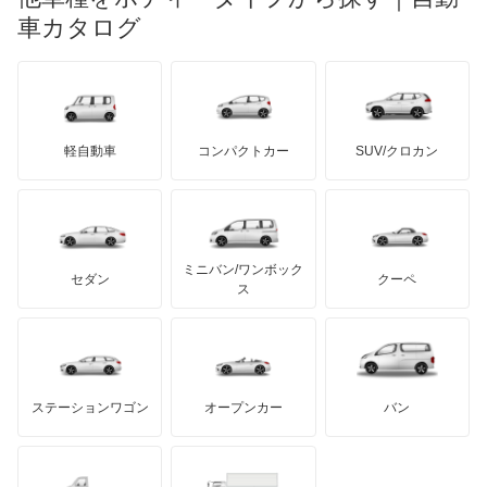
日産ディーゼル
もっと見る
マイバッハ
キア
リンカーン
プロトン
車カタログ
ローバー
ランボルギーニ
日野自動車
ブラバス
サンヨン
デロリアン
TD
ロールスロイス
デトマソ
三菱ふそう
ミニ
ADモータース
サリーン
ドンカーブート
ジネッタ
アバルト
軽自動車
コンパクトカー
SUV/クロカン
UDトラックス
アルテガ
プリムス
バーキン
もっと見る
ケータハム
イノチェンティ
レクサス
テスラ
セアト
もっと見る
カーボディーズ
もっと見る
アキュラ
ミニバン/ワンボック
ジープ
KTM
セダン
クーペ
モーガン
ス
もっと見る
ダッジ
アルテガ
バンデンプラス
GMC
マクラーレン
もっと見る
ステーションワゴン
オープンカー
バン
ハマー
オースチン