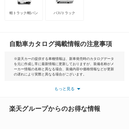
インフィニティ
モーリス
軽トラック/軽バン
バス/トラック
トライアンフ
もっと見る
MG
自動車カタログ掲載情報の注意事項
ミニ
モーク
※楽天カーの提供する車種情報は、新車発売時のカタログデータ
を元に作成し常に最新情報に更新しておりますが、装備名称がメ
ーカー情報の名称と異なる場合、装備内容や価格情報などが更新
もっと見る
の遅れにより実際と異なる場合がございます。
※最新情報につきましては、各メーカーの情報をご確認くださ
い。
もっと見る
※また安全装備につきましては同名称の装備であっても動作範囲
や性能に違いがございますので、詳細情報は各メーカーの情報を
ご確認ください。
楽天グループからのお得な情報