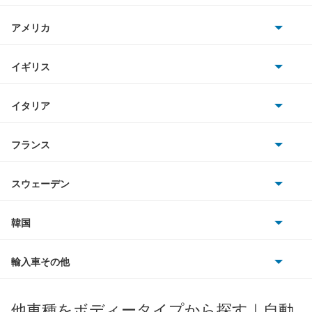
日産
AMG
アメリカ
ホンダ
BMW
キャデラック
イギリス
三菱
BMWアルピナ
クライスラー
TVR
イタリア
マツダ
スマート
サターン
アストンマーティン
アルファロメオ
フランス
いすゞ
アウディ
シボレー
ジャガー
アウトビアンキ
シトロエン
スバル
スウェーデン
オペル
ビュイック
ダイムラー
フィアット
プジョー
スズキ
サーブ
フォルクスワーゲン
韓国
フォード
ベントレー
フェラーリ
ルノー
ダイハツ
ボルボ
ポルシェ
ヒョンデ
ポンティアック
輸入車その他
ランドローバー
マセラティ
ブガッティ
光岡自動車
メルセデス・ベンツ
デーウ
もっと見る
マーキュリー
BYD
ロータス
ランチア
他車種をボディータイプから探す｜自動