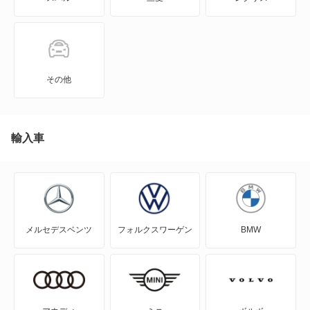
924
928
944
その他
968
カイエン
輸入車
カイエン エレクトリック
カイエン ハイブリッド
メルセデスベンツ
フォルクスワーゲン
BMW
カレラ GT
ケイマン
タイカン