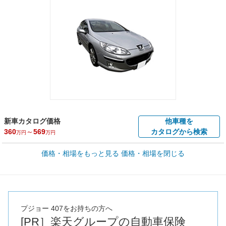
新車カタログ価格
他車種を
360
～
569
カタログから検索
万円
万円
車買取価格 *
価格・相場をもっと見る
価格・相場を閉じる
車買取相場
0.9
～
23.8
万円
万円
シミュレーション
2011年式/20万km
～
2006年式/5千km
全国平均の車検価格 *
楽天Car車検で
73,850
店舗を検索
円
プジョー 407をお持ちの方へ
[PR］楽天グループの自動車保険
*当該価格は車種別の価格となります。