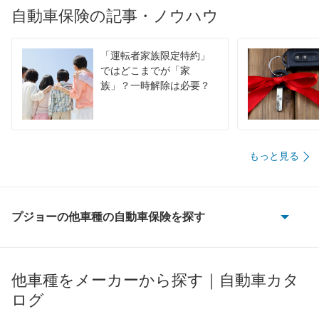
自動車保険の記事・ノウハウ
「運転者家族限定特約」
ではどこまでが「家
族」？一時解除は必要？
もっと見る
プジョーの他車種の自動車保険を探す
1007
106
他車種をメーカーから探す｜自動車カタ
ログ
107