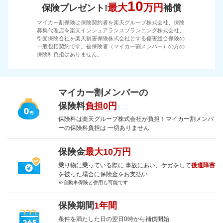
10
最大
万円
保険プレゼント!
補償
マイカー割保険は保険契約者を楽天グループ株式会社、保険
募集代理店を楽天インシュアランスプランニング株式会社、
引受保険会社を楽天損害保険株式会社とする傷害総合保険の
一般包括契約です。被保険者（マイカー割メンバー）の方の
保険料負担はありません。
マイカー割メンバーの
保険料
負担0円
保険料は楽天グループ株式会社が負担！マイカー割メンバ
ーの保険料負担は 一切ありません
保険金
最大10万円
乗り物に乗っている際に 事故にあい、ケガをして
後遺障害
を被った場合に保険金をお支払い
※自動車保険と併用も可能です
保険期間
1年間
条件を満たした日の翌日0時から補償開始