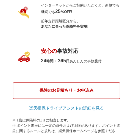
インターネットからご契約いただくと、新規でも
25
継続でも
％OFF!
前年走行距離区分から、
あなたに合った保険料を実現!
安心の
事故対応
24
365
時間・
日
あんしんの事故受付
保険のお見積もり・お申込み
楽天損保ドライブアシストの詳細を見る
※ 1倍は保険料の1％に相当します。
※ ポイント進呈には一定の条件および上限があります。ポイント進
呈に関するルールと規約は、楽天損保ホームページを参照くださ