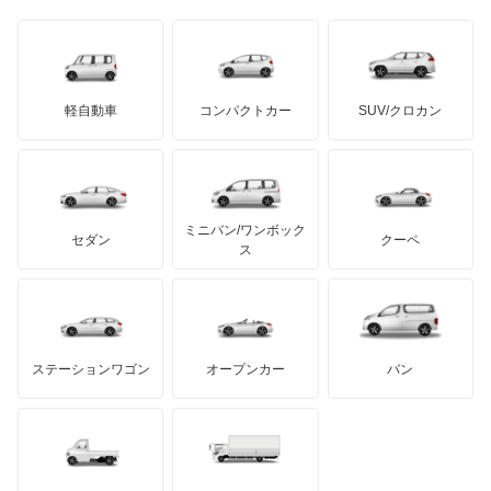
日野自動車
E-3008
ブラバス
サンヨン
デロリアン
TD
ロールスロイス
デトマソ
三菱ふそう
RCZ
ミニ
ADモータース
サリーン
ドンカーブート
ジネッタ
アバルト
軽自動車
コンパクトカー
SUV/クロカン
UDトラックス
パートナー
アルテガ
プリムス
バーキン
もっと見る
ケータハム
イノチェンティ
レクサス
ビッパー
テスラ
セアト
もっと見る
カーボディーズ
もっと見る
アキュラ
リフター
ミニバン/ワンボック
ジープ
KTM
セダン
クーペ
モーガン
ス
もっと見る
もっと見る
ダッジ
アルテガ
バンデンプラス
GMC
マクラーレン
もっと見る
ステーションワゴン
オープンカー
バン
ハマー
オースチン
インフィニティ
モーリス