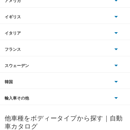
アメリカ
ホンダ
5008
BMW
キャデラック
イギリス
三菱
505
BMWアルピナ
クライスラー
TVR
イタリア
マツダ
508
スマート
サターン
アストンマーティン
アルファロメオ
フランス
いすゞ
508SW
アウディ
シボレー
ジャガー
アウトビアンキ
シトロエン
スバル
605
スウェーデン
オペル
ビュイック
ダイムラー
フィアット
プジョー
スズキ
サーブ
607
フォルクスワーゲン
韓国
フォード
ベントレー
フェラーリ
ルノー
ダイハツ
ボルボ
806
ポルシェ
ヒョンデ
ポンティアック
輸入車その他
ランドローバー
マセラティ
ブガッティ
光岡自動車
e-2008
メルセデス・ベンツ
デーウ
もっと見る
マーキュリー
BYD
ロータス
ランチア
他車種をボディータイプから探す｜自動
日産ディーゼル
もっと見る
e-208
マイバッハ
キア
リンカーン
プロトン
車カタログ
ローバー
ランボルギーニ