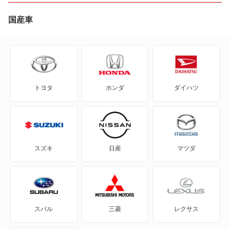
2008
国産車
205
206
トヨタ
ホンダ
ダイハツ
206CC
206SW
207
スズキ
日産
マツダ
207CC
207SW
スバル
三菱
レクサス
208