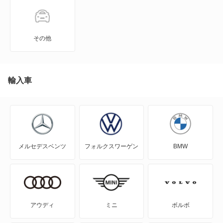
3008
306
その他
306 ブレーク
307
輸入車
307 グリフ
307 フェリーヌ
メルセデスベンツ
フォルクスワーゲン
BMW
307 ブレーク
307CC
307SW
アウディ
ミニ
ボルボ
308