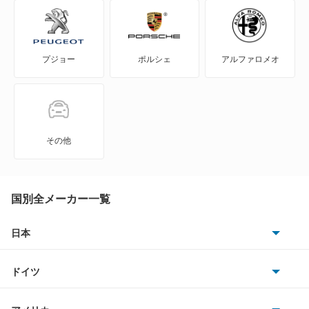
308CC
プジョー
ポルシェ
アルファロメオ
308SW
309
405
その他
405 ブレーク
406
国別全メーカー一覧
406 ブレーク
日本
トヨタ
407SW
ドイツ
日産
408
AMG