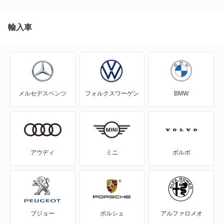
ゼロワン
ヌエラ
輸入車
ヌエラ6-02
ヌエラ6-02 ワゴン
メルセデスベンツ
フォルクスワーゲン
BMW
バディ
ヒミコ
ビュート ストーリー
アウディ
ミニ
ボルボ
マイクロカー
ユーガ
プジョー
ポルシェ
アルファロメオ
ライク