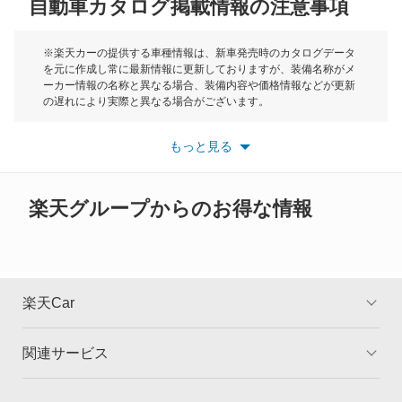
自動車カタログ掲載情報の注意事項
ミニ
モーク
※楽天カーの提供する車種情報は、新車発売時のカタログデータ
を元に作成し常に最新情報に更新しておりますが、装備名称がメ
ーカー情報の名称と異なる場合、装備内容や価格情報などが更新
もっと見る
の遅れにより実際と異なる場合がございます。
※最新情報につきましては、各メーカーの情報をご確認くださ
い。
もっと見る
※また安全装備につきましては同名称の装備であっても動作範囲
や性能に違いがございますので、詳細情報は各メーカーの情報を
ご確認ください。
楽天グループからのお得な情報
楽天Car
関連サービス
TOP
よくある質問
キャンペーン一覧