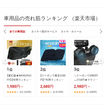
車用品の売れ筋ランキング （楽天市場）
全ての車用品
タイヤ＋取付サービス
タイヤ・ホイール
1
2
3
位
位
位
【​夏​応​援​★​M​A​X​5​2​%​O​
【​ク​ー​ポ​ン​で​最​安​2​1​8​0​
＼​ク​ー​ポ​ン​で​2​9​8​0​円​
F​F​】​【​年​間​ラ​ン​キ​ン​グ​
円​】​「​年​間​ラ​ン​キ​ン​…
→​2​7​1​8​円​★​マ​ラ​ソ​ン​
1​…
限​…
1,980円～
2,680円
2,980円～
(13,163件)
(2,674件)
(1,398件)