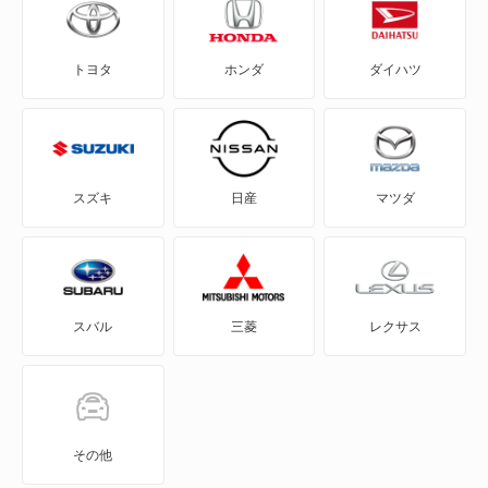
ガリュー クラシック
トヨタ
ホンダ
ダイハツ
ガリュー コンバーチブル
ガリュー1
ガリュー2
スズキ
日産
マツダ
ガリュー204
ガリュー3
スバル
三菱
レクサス
ガリューリムジン
ガリューリムジンS50
クラシックSSK
その他