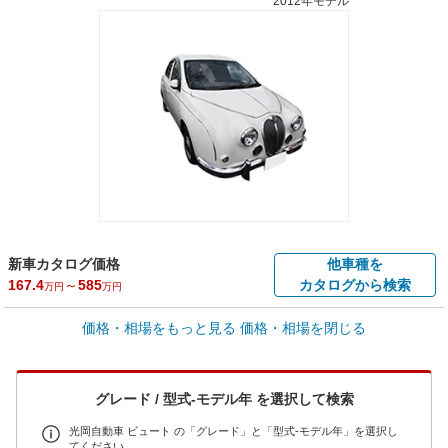
2012年モデル
新車カタログ価格
他車種を
167.4
～
585
カタログから検索
万円
万円
価格・相場をもっと見る
価格・相場を閉じる
車買取価格 *
クルマを高額売却
情報収集中
Web申込みスタート
全国平均の車検価格 *
楽天Car車検で
グレード / 型式-モデル年 を選択して検索
56,270
店舗を検索
円
光岡自動車 ビュート の「グレード」と「型式-モデル年」を選択し
てください。