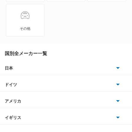
ライク T3
ラセード
その他
リューギ
リューギワゴン
国別全メーカー一覧
リョーガ
日本
トヨタ
レイ
ドイツ
日産
ロックスター
AMG
アメリカ
ホンダ
BMW
もっと見る
キャデラック
イギリス
三菱
BMWアルピナ
クライスラー
TVR