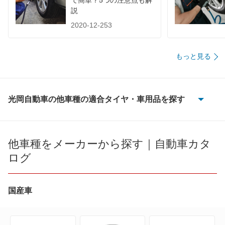
で簡単？5つの注意点も解
説
2020-12-253
もっと見る
光岡自動車の他車種の適合タイヤ・車用品を探す
BUBUクラシック
M55
他車種をメーカーから探す｜自動車カタ
ログ
TX1
オロチ
国産車
ガリュー