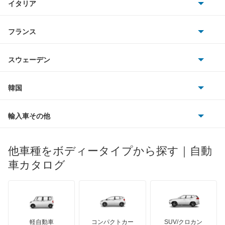
イタリア
マツダ
スマート
サターン
アストンマーティン
アルファロメオ
フランス
いすゞ
アウディ
シボレー
ジャガー
アウトビアンキ
シトロエン
スバル
スウェーデン
オペル
ビュイック
ダイムラー
フィアット
プジョー
スズキ
サーブ
フォルクスワーゲン
韓国
フォード
ベントレー
フェラーリ
ルノー
ダイハツ
ボルボ
ポルシェ
ヒョンデ
ポンティアック
輸入車その他
ランドローバー
マセラティ
ブガッティ
光岡自動車
メルセデス・ベンツ
デーウ
もっと見る
マーキュリー
BYD
ロータス
ランチア
他車種をボディータイプから探す｜自動
日産ディーゼル
もっと見る
マイバッハ
キア
リンカーン
プロトン
車カタログ
ローバー
ランボルギーニ
日野自動車
ブラバス
サンヨン
デロリアン
TD
ロールスロイス
デトマソ
三菱ふそう
ミニ
ADモータース
サリーン
ドンカーブート
ジネッタ
アバルト
軽自動車
コンパクトカー
SUV/クロカン
UDトラックス