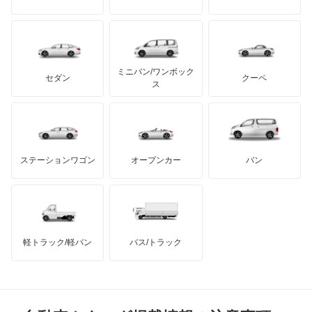
アルテガ
プリムス
バーキン
もっと見る
ケータハム
イノチェンティ
レクサス
テスラ
セアト
もっと見る
カーボディーズ
もっと見る
アキュラ
ミニバン/ワンボック
ジープ
KTM
セダン
クーペ
モーガン
ス
もっと見る
ダッジ
アルテガ
バンデンプラス
GMC
マクラーレン
もっと見る
ステーションワゴン
オープンカー
バン
ハマー
オースチン
インフィニティ
モーリス
軽トラック/軽バン
バス/トラック
トライアンフ
もっと見る
MG