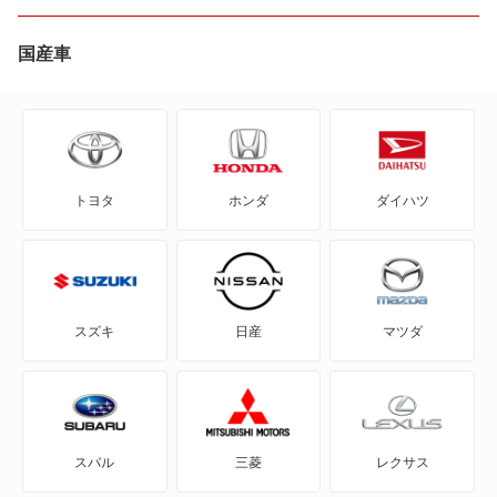
eKクロス
国産車
eKクロス EV
eKクロス スペース
トヨタ
ホンダ
ダイハツ
eKスペース
eKスペース カスタム
eKスポーツ
スズキ
日産
マツダ
eKワゴン
FTO
スバル
三菱
レクサス
GTO