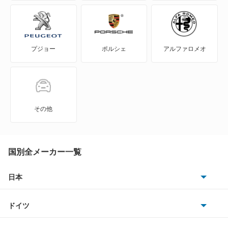
エクリプス クロス PHEV
エクリプス スパイダー
プジョー
ポルシェ
アルファロメオ
エテルナ
エテルナサヴァ
エメロード
その他
カリスマ
キャンター
国別全メーカー一覧
キャンター ハイブリッド
日本
トヨタ
キャンターガッツ
ドイツ
日産
キャンターガッツダンプ
AMG