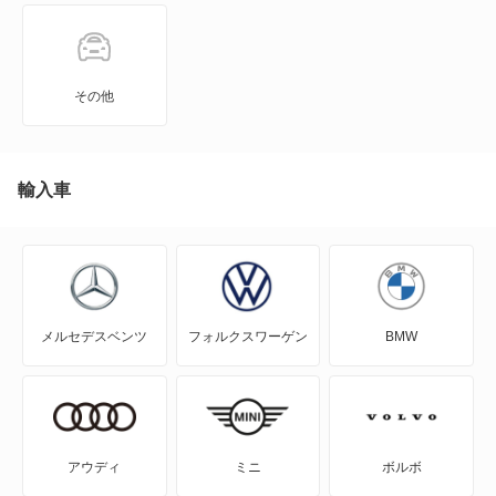
RVR
アイ
その他
アイ ミーブ
アウトランダー
輸入車
アウトランダーPHEV
アスパイア
メルセデスベンツ
フォルクスワーゲン
BMW
エアトレック
エクリプス
エクリプス クロス
アウディ
ミニ
ボルボ