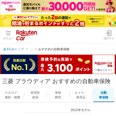
メニュー
ログイン
楽天Carトップ
...
おすすめの自動車保険
三菱 プラウディア おすすめの自動車保険
カタログ・
車買取
車検
タイヤ・
自動
価格・燃費
相場
費用
車用品
車保険
2012年モデル