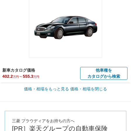
新車カタログ価格
他車種を
402.2
～
555.3
カタログから検索
万円
万円
車買取価格 *
価格・相場をもっと見る
価格・相場を閉じる
車買取相場
3.5
～
99.8
万円
万円
シミュレーション
2000年式/20万km
～
2017年式/5千km
全国平均の車検価格 *
楽天Car車検で
73,850
店舗を検索
円
三菱 プラウディアをお持ちの方へ
[PR］楽天グループの自動車保険
*当該価格は車種別の価格となります。