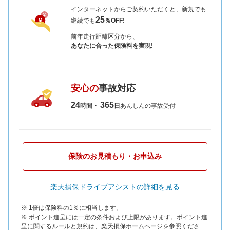
インターネットからご契約いただくと、新規でも
25
継続でも
％OFF!
前年走行距離区分から、
あなたに合った保険料を実現!
安心の
事故対応
24
365
時間・
日
あんしんの事故受付
保険のお見積もり・お申込み
楽天損保ドライブアシストの詳細を見る
※ 1倍は保険料の1％に相当します。
※ ポイント進呈には一定の条件および上限があります。ポイント進
呈に関するルールと規約は、楽天損保ホームページを参照くださ