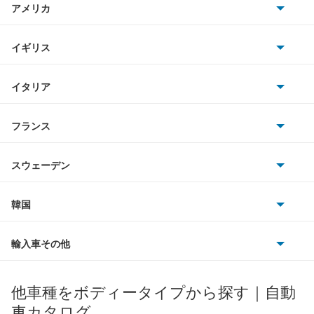
アメリカ
ホンダ
キャンターダンプ
BMW
キャデラック
イギリス
三菱
ギャラン
BMWアルピナ
クライスラー
TVR
イタリア
マツダ
ギャラン シグマ
スマート
サターン
アストンマーティン
アルファロメオ
フランス
いすゞ
ギャラン フォルティス
アウディ
シボレー
ジャガー
アウトビアンキ
シトロエン
スバル
ギャラン フォルティス スポーツバック
スウェーデン
オペル
ビュイック
ダイムラー
フィアット
プジョー
スズキ
サーブ
ギャランスポーツ
フォルクスワーゲン
韓国
フォード
ベントレー
フェラーリ
ルノー
ダイハツ
ボルボ
グランディス
ポルシェ
ヒョンデ
ポンティアック
輸入車その他
ランドローバー
マセラティ
ブガッティ
光岡自動車
コルト
メルセデス・ベンツ
デーウ
もっと見る
マーキュリー
BYD
ロータス
ランチア
他車種をボディータイプから探す｜自動
日産ディーゼル
もっと見る
コルトプラス
マイバッハ
キア
リンカーン
プロトン
車カタログ
ローバー