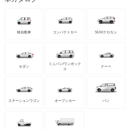
ランボルギーニ
日野自動車
シグマ
ブラバス
サンヨン
デロリアン
TD
ロールスロイス
デトマソ
三菱ふそう
シャリオ
ミニ
ADモータース
サリーン
ドンカーブート
ジネッタ
アバルト
軽自動車
コンパクトカー
SUV/クロカン
UDトラックス
シャリオグランディス
アルテガ
プリムス
バーキン
もっと見る
ケータハム
イノチェンティ
レクサス
ジープ
テスラ
セアト
もっと見る
カーボディーズ
もっと見る
アキュラ
スタリオン
ミニバン/ワンボック
ジープ
KTM
セダン
クーペ
モーガン
ス
ストラーダ
もっと見る
ダッジ
アルテガ
バンデンプラス
タウンボックス
GMC
マクラーレン
もっと見る
ステーションワゴン
オープンカー
バン
タウンボックスワイド
ハマー
オースチン
チャレンジャー
インフィニティ
モーリス