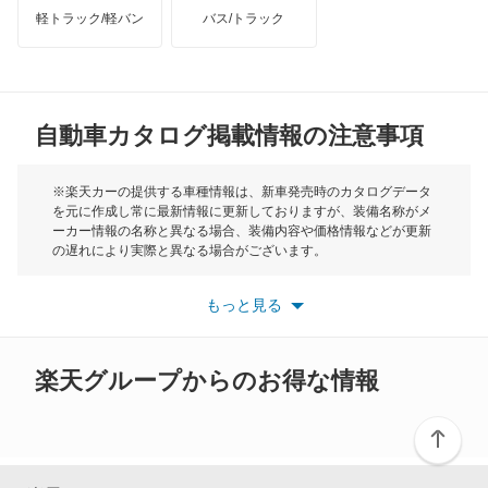
ディアマンテ
軽トラック/軽バン
バス/トラック
トライアンフ
もっと見る
ディアマンテワゴン
MG
ディオン
自動車カタログ掲載情報の注意事項
ミニ
ディグニティ
モーク
※楽天カーの提供する車種情報は、新車発売時のカタログデータ
を元に作成し常に最新情報に更新しておりますが、装備名称がメ
デボネア
ーカー情報の名称と異なる場合、装備内容や価格情報などが更新
もっと見る
の遅れにより実際と異なる場合がございます。
デボネアV
※最新情報につきましては、各メーカーの情報をご確認くださ
い。
もっと見る
※また安全装備につきましては同名称の装備であっても動作範囲
デリカ D:2
や性能に違いがございますので、詳細情報は各メーカーの情報を
ご確認ください。
デリカ D:3
楽天グループからのお得な情報
デリカ D:5
デリカ ミニ