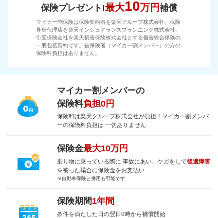
10
最大
万円
保険プレゼント!
補償
マイカー割保険は保険契約者を楽天グループ株式会社、保険
募集代理店を楽天インシュアランスプランニング株式会社、
引受保険会社を楽天損害保険株式会社とする傷害総合保険の
一般包括契約です。被保険者（マイカー割メンバー）の方の
保険料負担はありません。
マイカー割メンバーの
保険料
負担0円
保険料は楽天グループ株式会社が負担！マイカー割メンバ
ーの保険料負担は 一切ありません
保険金
最大10万円
乗り物に乗っている際に 事故にあい、ケガをして
後遺障害
を被った場合に保険金をお支払い
※自動車保険と併用も可能です
保険期間
1年間
条件を満たした日の翌日0時から補償開始